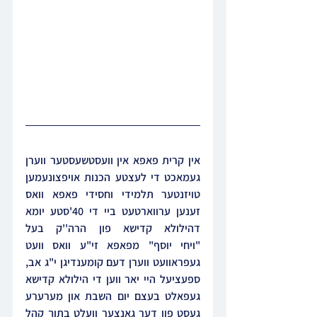
אין קרית פאפא אין וועסטשעסטער ווערן 
געמאכט די לעצטע הכנות אויפצונעמען 
טויזנטער תלמידי וחסידי פאפא וואס 
זענען ערווארטעט ביי די 40'סטע יומא 
דהילולא קדישא פון הרה''ק בעל 
"ויחי יוסף" מפאפא זי"ע וואס וועט 
געפראוועט ווערן דעם קומענדיגן י"ג אב, 
ספעציעל היי יאר ווען די הילולא קדישא 
געפאלט בעצם יום השבת און מערערע 
געסט פון דער גאנצער וועלט בתוך קהל 