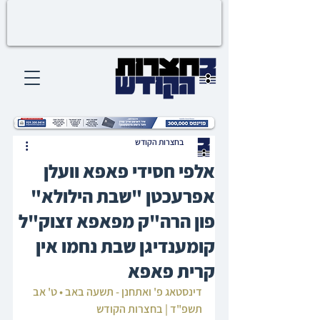
בחצרות הקודש
אלפי חסידי פאפא וועלן
אפרעכטן "שבת הילולא"
פון הרה"ק מפאפא זצוק"ל
קומענדיגן שבת נחמו אין
קרית פאפא
דינסטאג פ' ואתחנן - תשעה באב • ט' אב 
תשפ"ד | בחצרות הקודש