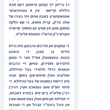
רב גרייטן זיך קומען פראווען דעם שבת 
הילולא קדישא  אין א געהויבענער 
אטמאספערע בשבת אחים יחד בעירו של 
אותו צדיק, קרית פאפא, כי שם חלקת 
מחוקק ספון אין שפיץ פון ממשיך שרשרת 
הקודש כ"ק אדמו"ר מפאפא שליט"א.
די עסקנים און סדרנים ארבעטן מיט גרויס 
פלייס צו מאכן די נויטיגע 
הכנות צוצושטעלן אש"ל פאר די מאסן 
תלמידים וחסידים, צווישן זיי הרבנים 
הגאונים גדולי תלמידי בעל ההילולא, 
וועלעכע וועלן אויפטרעטן במשך שבת 
מיט דרשות במשנתו של בעל ההילולא. די 
סיומי הש"ס וועט געמאכט ווערן דורכ'ן 
רבי'ן שליט"א ביים טיש בצפרא דשבתא, 
די תפילות און טישן וועלן געפראוועט ווערן 
אין היכל ביהמ"ד הגדול און די סעודות 