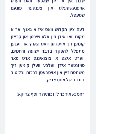
שבת אין א ריזן שאטער וואס ווערט 
אויפגעשטעלט אין צענטער פונעם 
שטעטל.
דעם ציון הקדוש וואס איז א גאנץ יאר א 
מקום וואו אידן פון אלע שיכטן און קרייזן 
קומען זיך אויסגיסן דאס הארץ און זענען 
מתפלל להפקד בדבר ישועה ורחמים, 
ווערט איצט א צוצואינגס ארט פאר 
טויזנטער אידן וועלכע וועלן קומען זיך 
משתטח זיין און אויסבעטן ברכות וכל טוב 
בזכותו של אותו צדיק.
רחמנא אידכר לן זכותיה דיוסף צדיקא!