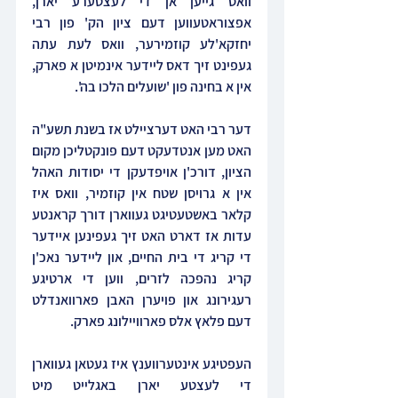
וואס גייען אן די לעצטערע יארן, 
אפצוראטעווען דעם ציון הק' פון רבי 
יחזקא'לע קוזמירער, וואס לעת עתה 
געפינט זיך דאס ליידער אינמיטן א פארק, 
אין א בחינה פון 'שועלים הלכו בה'.
דער רבי האט דערציילט אז בשנת תשע"ה 
האט מען אנטדעקט דעם פונקטליכן מקום 
הציון, דורכ'ן אויפדעקן די יסודות האהל 
אין א גרויסן שטח אין קוזמיר, וואס איז 
קלאר באשטעטיגט געווארן דורך קראנטע 
עדות אז דארט האט זיך געפינען איידער 
די קריג די בית החיים, און ליידער נאכ'ן 
קריג נהפכה לזרים, ווען די ארטיגע 
רעגירונג און פויערן האבן פארוואנדלט 
דעם פלאץ אלס פארוויילונג פארק.
העפטיגע אינטערווענץ איז געטאן געווארן 
די לעצטע יארן באגלייט מיט 