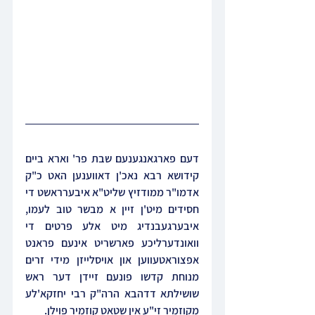
דעם פארגאנגענעם שבת פר' וארא ביים 
קידושא רבא נאכ'ן דאווענען האט כ"ק 
אדמו"ר ממודזיץ שליט"א איבערראשט די 
חסידים מיט'ן זיין א מבשר טוב לעמו, 
איבערגעבנדיג מיט אלע פרטים די 
וואונדערליכע פארשריט אינעם פראנט 
אפצוראטעווען און אויסלייזן מידי זרים 
מנוחת קדשו פונעם זיידן דער ראש 
שושילתא דדהבא הרה"ק רבי יחזקא'לע 
מקוזמיר זי"ע אין שטאט קוזמיר פוילן.