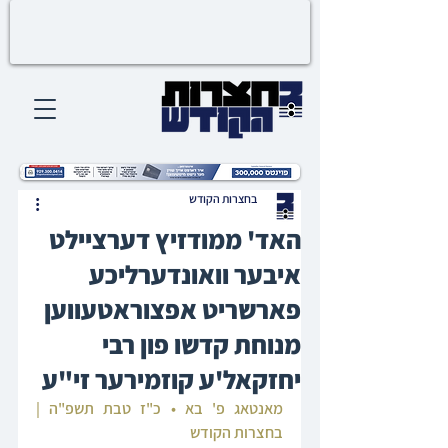
בחצרות הקודש
האד' ממודזיץ דערציילט
איבער וואונדערליכע
פארשריט אפצוראטעווען
מנוחת קדשו פון רבי
יחזקאל'ע קוזמירער זי"ע
מאנטאג פ' בא • כ"ז טבת תשפ"ה | 
בחצרות הקודש