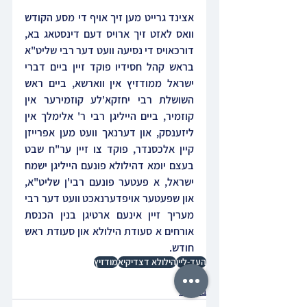
אצינד גרייט מען זיך אויף די מסע הקודש 
וואס לאזט זיך ארויס דעם דינסטאג בא, 
דורכאויס די נסיעה וועט דער רבי שליט"א 
בראש קהל חסידיו פוקד זיין ביים דברי 
ישראל ממודזיץ אין ווארשא, ביים ראש 
השושלת רבי יחזקא'לע קוזמירער אין 
קוזמיר, ביים הייליגן רבי ר' אלימלך אין 
ליזענסק, און דערנאך וועט מען אפרייזן 
קיין אלכסנדר, פוקד צו זיין ער"ח שבט 
בעצם יומא דהילולא פונעם הייליגן ישמח 
ישראל, א פעטער פונעם רבי'ן שליט"א, 
און שפעטער אויפדערנאכט וועט דער רבי 
מעריך זיין אינעם ארטיגן בנין הכנסת 
אורחים א סעודת הילולא און סעודת ראש 
חודש.
העד-ליין
הילולא דצדיקיא
מודזיץ
נייעס
באריכט