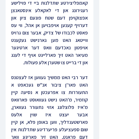
קאמפליצירטע שתדלנות ביי די פוילישע 
רעגירונג און די לאקאלע אינסטאנצן 
אפצוקויפן דעם שטח פונעם ציון און 
דערויף קענען אויפבויען אן אהל, ווי עס 
פאסט לכבודו של צדיק, אבער צום גרויס 
ווייטאג האט מען גארנישט געקענט 
אויפטון נאכדעם וואס דער ארטיגער 
מעיאר האט זיך פארלייגט אויף די לענג 
און די ברייט צו שטערן אלע פעולות.
דער רבי האט ממשיך געווען אז לעצטנס 
האט פאר'ן ציבור אנ"ש געכאפט א 
התעוררות צו אפרעכטן א נסיעה קיין 
קוזמיר, מ'האט נישט געוואוסט פארוואס 
מ'איז פלוצלונג אזוי נתעורר געווארן, 
אבער יעצט איז שוין אלעס 
פארשטענדליך, ווען באופן פלא, אן קיין 
שום ספעציעלע פריערדיגע שתדלנות אין 
דעם פראנט, האט זיך פאריגע וואך 