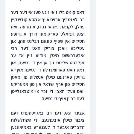
דאס קומט בלויז אייניגע טעג איידער דער 
רבי לאזט זיך ארויס אויף א מסע קודש קיין 
פוילן, לקראת נישואי נכדו, א נסיעה וואס 
האט געזאלט פארקומען דורך א גרופע 
חסידים אין שפיץ פונעם רבי'נס זוהן, און 
עטליכע וואכן צוריק האט דער רבי 
איבערראשט מיט'ן מודיע זיין אז ער 
זעלבסט שליסט זיך אן אין די נסיעה, און 
דאס האט פארוואנדלט די נסיעה אויף א 
גרויסן פארנעם מיט'ן אנשלוס פון מאסן 
חסידים פון ארץ ישראל און פון אמעריקע 
וואס וועלן האבן די זכי' צו מיטבאגלייטן 
דעם רבי'ן אויף די נסיעה.
אצינד האט דער רבי באגייסטערט דעם 
ציבור מיט'ן איבערגעבן די השתלשלות 
הדברים איבער די לענגערע באמיאונגען 