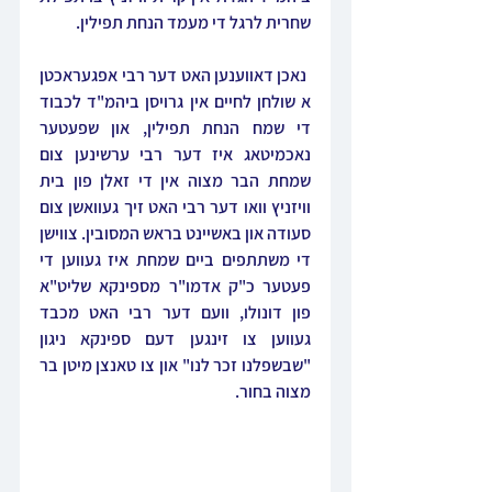
שחרית לרגל די מעמד הנחת תפילין.
 נאכן דאווענען האט דער רבי אפגעראכטן 
א שולחן לחיים אין גרויסן ביהמ"ד לכבוד 
די שמח הנחת תפילין, און שפעטער 
נאכמיטאג איז דער רבי ערשינען צום 
שמחת הבר מצוה אין די זאלן פון בית 
וויזניץ וואו דער רבי האט זיך געוואשן צום 
סעודה און באשיינט בראש המסובין. צווישן 
די משתתפים ביים שמחת איז געווען די 
פעטער כ"ק אדמו"ר מספינקא שליט"א 
פון דונולו, וועם דער רבי האט מכבד 
געווען צו זינגען דעם ספינקא ניגון 
"שבשפלנו זכר לנו" און צו טאנצן מיטן בר 
מצוה בחור.