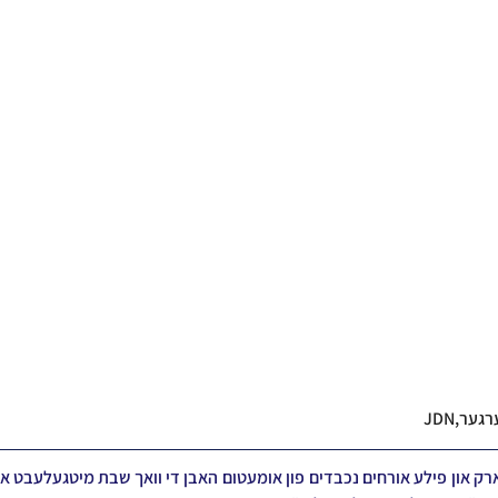
ער,JDN