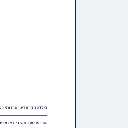
בילדער קרעדיט: 
אברומי בערג