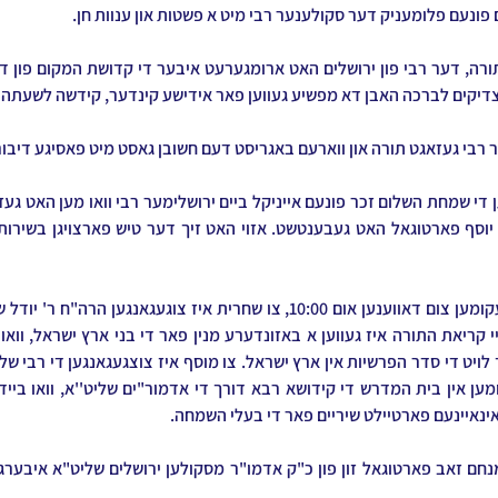
 פונעם פלומעניק דער סקולענער רבי מיט א פשטות און ענוות חן.
צדיקים לברכה האבן דא מפשיע געווען פאר אידישע קינדער, קידשה לשעתה 
בי געזאגט תורה און ווארעם באגריסט דעם חשובן גאסט מיט פאסיגע דיבורי
אינאיינעם פארטיילט שיריים פאר די בעלי השמחה.