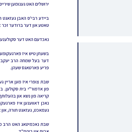
ירושלים האט גענומען שיריים
טאטע און דער ברודער זכר 
נאכדעם האט דער סקולענער ר
פריע פארטאגס שעהן.
געמאכט, געזאגט תורה, און 
אבות אין ביהמ"ד.