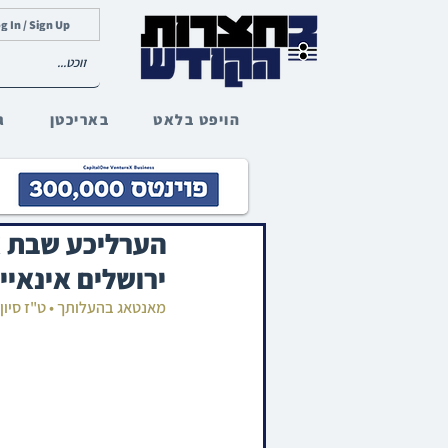
g In / Sign Up
הויפט בלאט
באריכטן
ג
הערליכע שבת א
ירושלים אינאיי
מאנטאג בהעלותך • ט"ז סיון