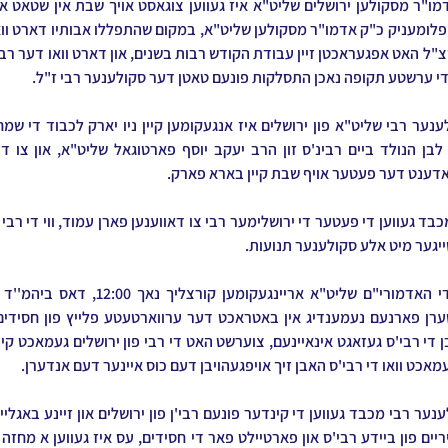
די ערשטע תקופה נאכן התסלקות פונעם טאטן דער סקולענער רבי ז"ל.
אדענט דער פעטער אויף שבת קיין בארא פארק.
טייגער מיט אלע סקולענער תנועות.
אכט וואו די רבי'ס האבן זיך אויפגעהויבן דעם כוס איינער דעם אנדערן.