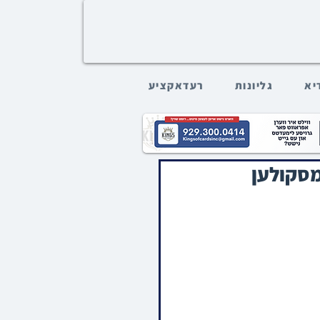
דיא
גליונות
רעדאקציע
מסקולען