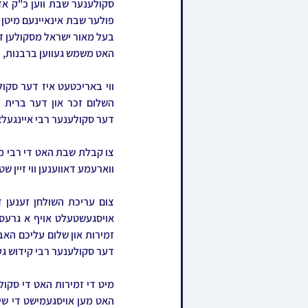
האט משמש געווען ברבנות, 
דער סקולענער רבי איינגעל
ווארעמע דאווענען ווי זיין ש
דער סקולענער רבי קידוש געמ