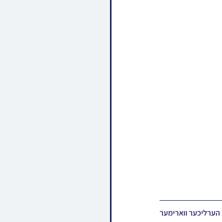
הונדערטער תושבי בארא פארק און פילע אורחים נכבדים פון אומעטום האבן די וואך שבת מיטגעלעבט א הערליכער ווארימער 