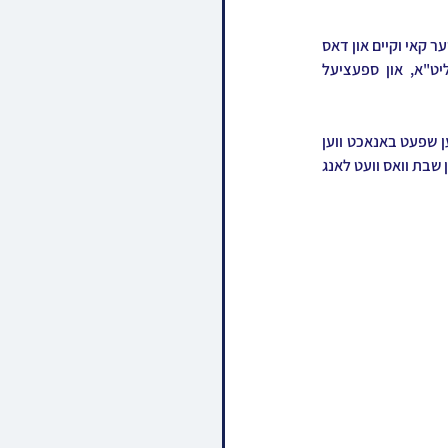
ביי שלש סעודות האט די רבי פון ירושלים משמיע געווען רירנדע דברות קודש בשבח המקום, וואס איז ווייטער קאי וקיים און דאס 
הייליג פייער ברענט ווייטער אויף אזא דערהויבענער פארנעם, אונטער די השפעה פונעם רבי'ן שליט"א, און ספעציעל 
נאך מעריב האבן ביידע רבי'ס געמאכט הבדלה און געוואונטשן דעם עולם א גוטע וואך. עס איז שוין געווען שפעט באנאכט ווען 
די רבי פון ירושלים האט זיך געזעגענט מיטן פלומעניק דער סקולענער רבי שליט"א און זיך באדאנקט פארן שבת וואס וועט לאנג 