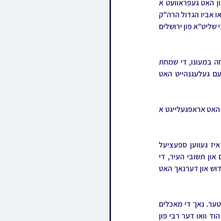
סקולענער שבת ווען כ"ק אדמו"ר מסקולען ירושלים שליט"א איז געווען צוגאסט אויך שבת אין שטאט און האט געפראוועט א 
פולער שבת אינאיינעם מיטן פלומעניק כ"ק אדמו"ר מסקולען שליט"א, במקום שהתפללו אבותיו דארט וואו אביו הגדול הרה"ק 
בעל מאור ישראל מסקולען זצ"ל האט אפגעראכטן זיין עבודת הקודש רבות בשנים, און דארט וואו דער רבי שליט"א פון ירושלים 
ווי באריכטעט איז דער סקולענער רבי שליט"א פון ירושלים איז אנגעקומען קיין ניו יארק לכבוד די שמחה במעונו, די שמחת 
השלום זכר און דער ברית  לבן הנולד ביים רבינ'ס זון הרב יעקב יוסף פארטוגאל שליט"א, און צו דעם געלעגנהייט האט 
צו קבלת שבת האט די רבי מכבד געווען די פעטער די ירושלימער רבי צו דאווענען פארן עמוד, ווי די רבי האט אראפגעלייגט א 
צום עריכת השולחן זענען די האדמורי"ם שליט"א אריינגעקומען קורצליך נאך 12:00, דאס ביהמ''ד איז געווען ספעציעל 
אויסגעשטעלט אויף א גרעסערן פארנעם נעמענדיג אין באטראכט דער ערווארטעטע פלייץ פון חסידים און תשובי העיר, די 
זמירות און שלום עליכם האבן די רבי'ס געזאגט אינאיינעם, צוערשט האט די רבי פון ירושלים געמאכט קידוש און דערנאך האט 
מיט די זמירות האט די סקולענער רבי מכבד געווען די קינדער פונעם רבי'ן פון ירושלים און זיינע באגלייטער. נאך די מאכלים 
האט מען אויסגעמישט די שיריים פון ביידע רבי'ס און פארטיילט פאר די חסידים, עס איז געווען א מחזה הוד וואו דער רבי פון 