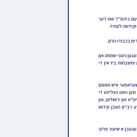
ביידע רבי'ס האבן געזאגט תורה, דער רבי פון ירושלים האט ארומגערעט איבער די קדושת המקום פון דעם ביהמ"ד וואו דער 
וקידשה לעתיד.
ם בכבודו הרם. 
בשעתן טיש איז פארגעקומען די שמחת השלום זכר פונעם אייניקל ביים ירושלימער רבי וואו מען האט געזונגען ניגוני שמחה און 
דער בעל שמחה הרב יעקב יוסף פארטוגאל האט געבענטשט. אזוי האט זיך דער טיש פארצויגן בשירות ותשבחות ביז אין די 
שבת צופרי איז מען אריין געקומען צום דאווענען אום 10:00, צו שחרית איז צוגעגאנגען הרה"ח ר' יודל שעראפער איש אמונם 
פון אדמור"י בית סקולען. ביי קריאת התורה איז געווען א באזונדערע מנין פאר די בני ארץ ישראל, וואו מען האט געליינט די 
קריאה פון נשא און בהעלותך לויט די סדר הפרשיות אין ארץ ישראל. צו מוסף איז צוצגעגאנגען די רבי שליט"א פון ירושלים, און 
נאכן דאווענען איז פארגעקומען אין בית המדרש די קידושא רבא דורך די אדמור"ים שליט''א, וואו ביידע רבי'ס האבן קידוש 
שבת נאכמיטאג האט הרב מנחם זאב פארטוגאל זון פון כ"ק אדמו"ר מסקולען ירושלים שליט"א איבערגעגעבן א שיעור פרקי 