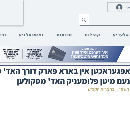
Lo
אלעריע
קהילות
מודעות
נאסטאלגיע
ווי
פגעראכטן אין בארא פארק דורך האד' 
נעם מיטן פלומעניק האד' מסקולען
 תשפ"ו | בחצרות הקודש