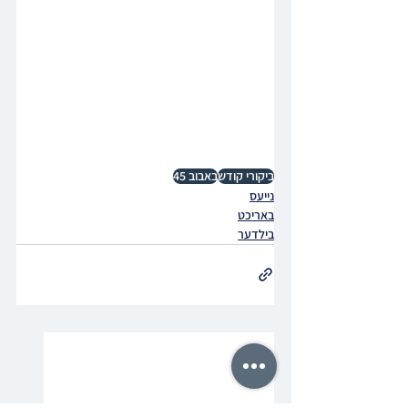
ביקורי קודש
באבוב 45
נייעס
באריכט
בילדער