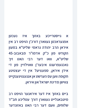
א גייסטרייכע באזוך איז נעכטן 
אפגעראכטן געווארן דורכ'ן הויפט רב אין 
איראן הרב יהודה גראמי שליט"א במעון 
הקודש פון כ"ק אדמו"ר מבאבוב-45 
שליט"א, וואו דער רבי האט זיך 
נאכגעפרעגט איבער'ן וואוילזיין פון די 
אידן איראן, ספעציעל אין די יעצטיגע 
תקופה ווען עס הערשט אן אנגעצויגענקייט 
צווישן מדינת ישראל און איראן.
ביים באזוך איז דער איראנער הויפט רב 
מיטבאגלייט געווארן דורך עטליכע חב"ד 
שלוחים, וועם דער רבי האט באזונדער 