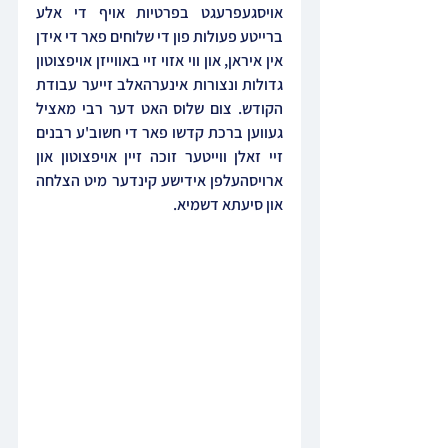
אויסגעפרעגט בפרטיות אויף די אלע 
ברייטע פעולות פון די שלוחים פאר די אידן 
אין איראן, און ווי אזוי זיי באווייזן אויפצוטון 
גדולות ונצורות אינערהאלב זייער עבודת 
הקודש. צום שלוס האט דער רבי מאציל 
געווען ברכת קדשו פאר די חשוב'ע רבנים 
זיי זאלן ווייטער זוכה זיין אויפצוטון און 
ארויסהעלפן אידישע קינדער מיט הצלחה 
און סיעתא דשמיא.