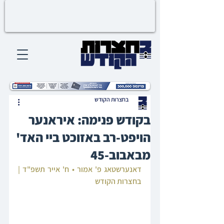
בחצרות הקודש
בקודש פנימה: איראנער
הויפט-רב באזוכט ביי האד'
מבאבוב-45
דאנערשטאג פ' אמור • ח' אייר תשפ"ד | 
בחצרות הקודש