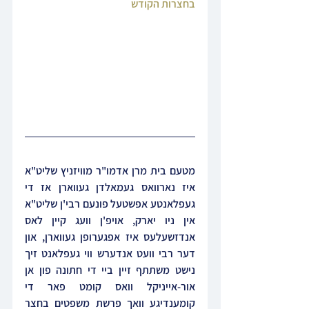
בחצרות הקודש
מטעם בית מרן אדמו"ר מוויזניץ שליט"א 
איז נארוואס געמאלדן געווארן אז די 
געפלאנטע אפשטעל פונעם רבי'ן שליט"א 
אין ניו יארק, אויפ'ן וועג קיין לאס 
אנדזשעלעס איז אפגערופן געווארן, און 
דער רבי וועט אנדערש ווי געפלאנט זיך 
נישט משתתף זיין ביי די חתונה פון אן 
אור-אייניקל וואס קומט פאר די 
קומענדיגע וואך פרשת משפטים בחצר 