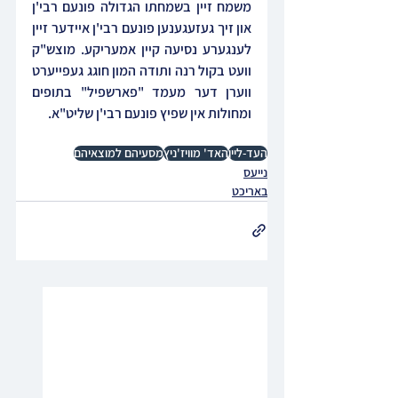
משמח זיין בשמחתו הגדולה פונעם רבי'ן 
און זיך געזעגענען פונעם רבי'ן איידער זיין 
לענגערע נסיעה קיין אמעריקע. מוצש"ק 
וועט בקול רנה ותודה המון חוגג געפייערט 
ווערן דער מעמד "פארשפיל" בתופים 
ומחולות אין שפיץ פונעם רבי'ן שליט"א.
העד-ליין
האד' מוויז'ניץ
מסעיהם למוצאיהם
נייעס
באריכט