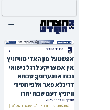
בחצרות הקודש
אפשטעל פון האד' מוויזניץ
אין אמעריקע לרגל נישואי
נכדו אפגערופן; שבתא
דריגלא פאר אלפי חסידי
וויזניץ דעם שבת יתרו
עודכן:
10 בפבר׳ 2025
מאנטאג פ' יתרו • י"ב שבט תשפ"ה | 