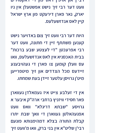
וועט דער רבי זיך נישט אפשטעלן אין ניו 
יארק, נאר פארן דירעקט פון ארץ ישראל 
קיין לאס אנדזשעלעס.
היות דער רבי וועט זיך צום באדויער נישט 
קענען משתתף זיין די חתונה, וועט דער 
רבי אפרעכטן "די לעצטע שבע ברכות" 
בבית האכסניא אין לאס אנדזשעלעס, וואו 
עס וועלן קומען צו פארן די געהויבענע 
זיידעס מכל הצדדים און זיך מיטפרייען 
מיט'ן גרויסן עלטער זיידן בעת שמחתו.
אין די זעלבע צייט איז געמאלדן געווארן 
פאר חסידי וויזניץ ברחבי ארה"ק איבער א 
גרויסע "שבתא דריגלא" וואס וועט 
אפגעהאלטן געווארן די וואך שבת יתרו 
קבלת התורה בצלא דמהימנותא פונעם 
רבי'ן שליט"א אין בני ברק, וואו מ'וועט זיך 