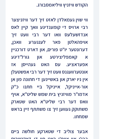
הקודש וויזניץ וויליאמסבורג.
ווי שוין געמאלדן לאזט זיך דער וויזניצער 
רבי ארויס די קומענדיגע וואך קיין לאס 
אנדזשעלעס וואו דער רבי וועט זיך 
אויפהאלטן פאר לענגערע וואכן, 
דערונטער יו"ט פורים, און דארט דורכגיין 
א קאמפליצירטע און גורל'דיגע 
אפעראציע. עס האט געהייסן אז 
אונטערוועגנס וועט זיך דער רבי אפשטעלן 
אין ניו יארק און באשיינען די חתונה פון אן 
אור-אייניקל, אייניקל ביי חתנו כ"ק 
אדמו"ר מוויזניץ בית שמש שליט"א, אויף 
וואס דער רבי שליט"א האט שטארק 
משתוקק געווען זיך צו משתתף זיין בראש 
שמחתו.
אבער צוליב די שטארקע חולשה ביים 
רבי'ן און אויפ'ן ראט פון די דאקטוירים 