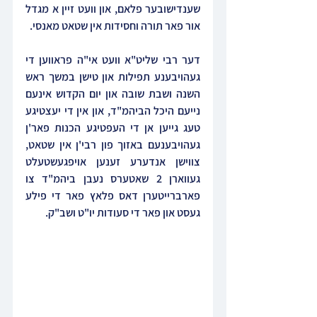
שענדישובער פלאם, און וועט זיין א מגדל 
אור פאר תורה וחסידות אין שטאט מאנסי.
דער רבי שליט"א וועט אי"ה פראווען די 
געהויבענע תפילות און טישן במשך ראש 
השנה ושבת שובה און יום הקדוש אינעם 
נייעם היכל הביהמ"ד, און אין די יעצטיגע 
טעג גייען אן די העפטיגע הכנות פאר'ן 
געהויבענעם באזוך פון רבי'ן אין שטאט, 
צווישן אנדערע זענען אויפגעשטעלט 
געווארן 2 שאטערס נעבן ביהמ"ד צו 
פארברייטערן דאס פלאץ פאר די פילע 
געסט און פאר די סעודות יו"ט ושב"ק.