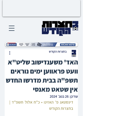
בחצרות הקודש
האד' משענדישוב שליט"א
וועט פראווען ימים נוראים
תשפ"ה בבית מדרשו החדש
אין שטאט מאנסי
עודכן:
26 בנוב׳ 2024
דינסטאג פ' האזינו • כ"ח אלול תשפ"ד | 
בחצרות הקודש