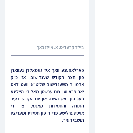
בילד קרעדיט: א. אייזנבאך
פארלאפענע וואך איז געמאלדן געווארן 
פון חצר הקודש שענדישוב, אז כ"ק 
אדמו"ר משענדישוב שליט"א וועט דאס 
יאר פראווען צום ערשטן מאל די הייליגע 
טעג פון ראש השנה און יום הקדוש בעיר 
התורה והחסידות מאנסי, צו די 
אויסטערלישע פרייד פון חסידיו ומעריציו 
תושבי העיר.