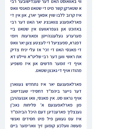
ווי באוואוסט האט דער שענדישובער רבי 
א שטארקן קשר מיט די שטאט מאנסי וואס 
איז קרוב ללבו שוין אסאך יארן, און אין די 
פארלאפענע צוואנציג יאר האט דער רבי 
באזוכט און געפראוועט אין שטאט ביי 
מערערע געלעגנהייטן ומאורעות ויומי 
דפגרא, ספעציעל די לעצטע צען יאר וואס 
די מאנסי האט די זכי' אז עלי יניח צדיק 
את ראשי ווען דער רבי שליט"א וויילט דא 
אויף די זומער חדשים און איז משפיע 
מהודו אויף די גאנצן שטאט.
פארלאפענעם יאר איז נתחדש געווארן 
דער נייער ביהמ"ד דחסידי שענדישוב 
אויף גראוו סט. אין מאנסי, וואו אנגעהויבן 
פון פארלאפענעם א' סליחות נאכ'ן 
גענצליך פארענדיגן דעם היכל הביהמ"ד 
איז עס געווען פיל מיט חסידים ואנשי 
מעשה וועלכע קומען זיך ווארימער ביים 