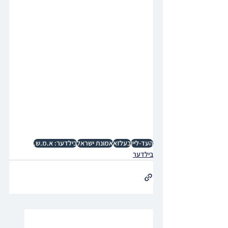
העד-ליין
בעלזא
אמונת ישראל
בילדער: א.מ.ש.
בילדער