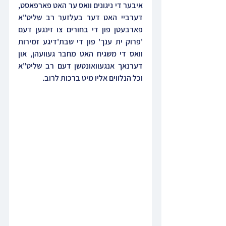
איבער די ניגונים וואס ער האט פארפאסט, 
דערביי האט דער בעלזער רב שליט"א 
פארבעטן פון די בחורים צו זינגען דעם 
'פרוק ית ענך' פון די שבת'דיגע זמירות 
וואס די משגיח האט מחבר געוועהן, און 
דערנאך אנגעוואונטשן דעם רב שליט"א 
וכל הנלווים אליו מיט ברכות לרוב.