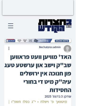
Bechatzros admin
האד' מוויען וועט פראווען
שב"ק וישב און ערשטע טעג
פון חנוכה אין ירושלים
עיה"ק מיט די בחורי
החסידות
עודכן:
3 בדצמ׳ 2025
מיטוואך פ' וישלח • י''ג כסלו תשפ"ו | 