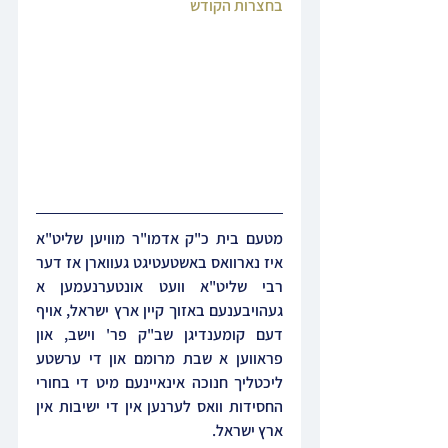
בחצרות הקודש
מטעם בית כ"ק אדמו"ר מוויען שליט"א 
איז נארוואס באשטעטיגט געווארן אז דער 
רבי שליט"א וועט אונטערנעמען א 
געהויבענעם באזוך קיין ארץ ישראל, אויף 
דעם קומענדיגן שב"ק פר' וישב, און 
פראווען א שבת מרומם און די ערשטע 
ליכטליך חנוכה אינאיינעם מיט די בחורי 
החסידות וואס לערנען אין די ישיבות אין 
ארץ ישראל.