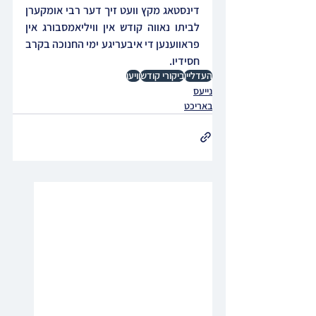
דינסטאג מקץ וועט זיך דער רבי אומקערן 
לביתו נאווה קודש אין וויליאמסבורג אין 
פראווענען די איבעריגע ימי החנוכה בקרב 
חסידיו.
העדליין
ביקורי קודש
וויען
נייעס
באריכט