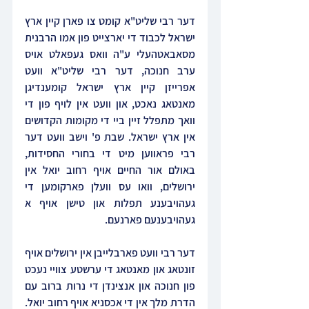
דער רבי שליט"א קומט צו פארן קיין ארץ 
ישראל לכבוד די יארצייט פון אמו הרבנית 
מסאבאטהעלי ע"ה וואס געפאלט אויס 
ערב חנוכה, דער רבי שליט"א וועט 
אפרייזן קיין ארץ ישראל קומענדיגן 
מאנטאג נאכט, און וועט אין לויף פון די 
וואך מתפלל זיין ביי די מקומות הקדושים 
אין ארץ ישראל. שבת פ' וישב וועט דער 
רבי פראווען מיט די בחורי החסידות, 
באולם אור החיים אויף רחוב יואל אין 
ירושלים, וואו עס וועלן פארקומען די 
געהויבענע תפלות און טישן אויף א 
געהויבענעם פארנעם.
דער רבי וועט פארבלייבן אין ירושלים אויף 
זונטאג און מאנטאג די ערשטע צוויי נעכט 
פון חנוכה און אנצינדן די נרות ברוב עם 
הדרת מלך אין די אכסניא אויף רחוב יואל. 