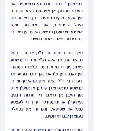
דריטלעך" צו די יעצטיגע גרויסקייט, און 
וועט ברענגען אן אויסטערלישע הרחבה 
אין אלע חלקים פונעם בנין, סיי אינעם 
היכל הביהמ"ד, און באזונדער וועט 
אויפגעבויט ווערן פרישע גאלעריען פאר די 
בחורים און פאר די עזרת נשים.
נאך בחיים חיותו פון כ"ק אדמו"ר בעל 
מבשר טוב מביאלא זצ"ל איז די ערשטע 
פאזע פון די בוי ארבעט געלאזט געווארן 
אין גאנג, ווען מ'האט נאך זוכה געווען אז 
דער רבי ז"ל האט מיטגעהאלטן ווי די 
ערשטע טראקטארן קומען אן אויפ'ן ארט 
און הייבן אן גראבן די יסודות הבנין, 
איידער'ן אריינגעפירט ווערן די לעצטע 
מאל אין שפיטאל, וואו ער איז נסתלק 
געווארן לגנזי מרומים.
אין די נאכפאלגנדע חדשים האט ווייטער 