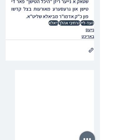
שטאק א נייער ריזן "היכל הטישן" פאר די 
טישן און גרעסערע מאורעות בצל קדשו 
פון כ"ק אדמו"ר מביאלא שליט"א.
העד-ליין
הרחיבי אהלך
ביאלא
נייעס
באריכט