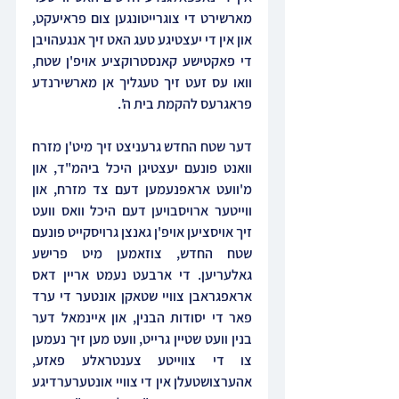
מארשירט די צוגרייטונגען צום פראיעקט, 
און אין די יעצטיגע טעג האט זיך אנגעהויבן 
די פאקטישע קאנסטרוקציע אויפ'ן שטח, 
וואו עס זעט זיך טעגליך אן מארשירנדע 
פראגרעס להקמת בית ה'.
דער שטח החדש גרעניצט זיך מיט'ן מזרח 
וואנט פונעם יעצטיגן היכל ביהמ"ד, און 
מ'וועט אראפנעמען דעם צד מזרח, און 
ווייטער ארויסבויען דעם היכל וואס וועט 
זיך אויסציען אויפ'ן גאנצן גרויסקייט פונעם 
שטח החדש, צוזאמען מיט פרישע 
גאלעריען. די ארבעט נעמט אריין דאס 
אראפגראבן צוויי שטאקן אונטער די ערד 
פאר די יסודות הבנין, און איינמאל דער 
בנין וועט שטיין גרייט, וועט מען זיך נעמען 
צו די צווייטע צענטראלע פאזע, 
אהערצושטעלן אין די צוויי אונטערערדיגע 