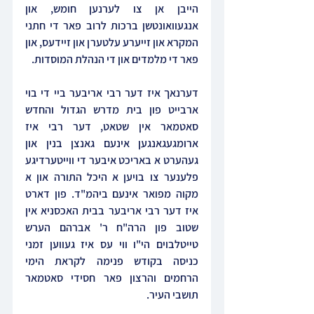
הייבן אן צו לערנען חומש, און 
אנגעוואונטשן ברכות לרוב פאר די חתני 
המקרא און זייערע עלטערן און זיידעס, און 
פאר די מלמדים און די הנהלת המוסדות.
דערנאך איז דער רבי אריבער ביי די בוי 
ארבייט פון בית מדרש הגדול והחדש 
סאטמאר אין שטאט, דער רבי איז 
ארומגעגאנגען אינעם גאנצן בנין און 
געהערט א באריכט איבער די ווייטערדיגע 
פלענער צו בויען א היכל התורה און א 
מקוה מפואר אינעם ביהמ"ד. פון דארט 
איז דער רבי אריבער בבית האכסניא אין 
שטוב פון הרה"ח ר' אברהם הערש 
טייטלבוים הי"ו ווי עס איז געווען זמני 
כניסה בקודש פנימה לקראת הימי 
הרחמים והרצון פאר חסידי סאטמאר 
תושבי העיר.