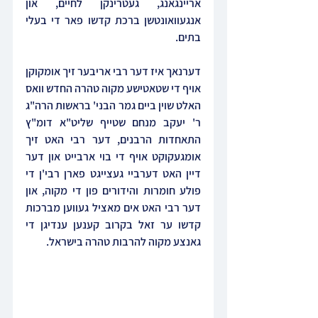
אריינגאנג, געטרינקן לחיים, און 
אנגעוואונטשן ברכת קדשו פאר די בעלי 
בתים.
דערנאך איז דער רבי אריבער זיך אומקוקן 
אויף די שטאטישע מקוה טהרה החדש וואס 
האלט שוין ביים גמר הבני' בראשות הרה"ג 
ר' יעקב מנחם שטייף שליט"א דומ"ץ 
התאחדות הרבנים, דער רבי האט זיך 
אומגעקוקט אויף די בוי ארבייט און דער 
דיין האט דערביי געצייגט פארן רבי'ן די 
פולע חומרות והידורים פון די מקוה, און 
דער רבי האט אים מאציל געווען מברכות 
קדשו ער זאל בקרוב קענען ענדיגן די 
גאנצע מקוה להרבות טהרה בישראל.