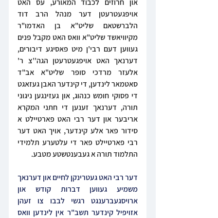
און חרוזים לכבוד המאורע, עס האט 
אויפגעטרעטן דער מנהל הרב דוד 
הלברשטאם שליט"א בן האדמו"ר 
מקיוויאשד שליט"א וואס האט מקבל פנים 
געווען דעם רבי'ן מיט פאסיגע דיבורים, 
דערנאך האט אויפגעטרעטן הגה''צ ר' 
אלעזר מרדכי סופר שליט"א אב"ד 
סאטמאר לינדען, די קינדער האבן געזאגט 
די פסוקי חומש כנהוג, און געזינגען ניגוני 
תורה, דערנאך זענען די חתני המקרא 
אריבער און דער רבי האט פארטיילט א 
סידור פאר אלע קינדער, אויך האט דער 
רבי פארטיילט פאר די עלטערע תלמידי 
התלמוד תורה א געבענטשטע מטבע.
דער רבי האט געטרינקן לחיים און דערנאך 
משמיע געווען דברות קודש און 
ארויסגעברענגט רגשי לבבו צו זעהן 
אזויפיל קינדער תשב"ר אין לינדען וואס 