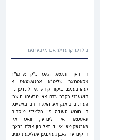
בילדער קרעדיט: אברמי בערגער
די וואך זונטאג האט כ"ק אדמו"ר 
מסאטמאר שליט"א אפגעשטאט א 
געהויבענעם ביקור קודש אין לינדען ניו 
דזשערזי בקרב עדת צאן מרעיתו תושבי 
העיר. ביים אנקומען האט די רבי באשיינט 
די חומש סעודה פון תלמידי מוסדות 
סאטמאר אין לינדען, וואס איז 
פארגעקומען אין די זאל פון אולם בראך. 
די קינדער האבן געזינגען עטליכע ניגונים 