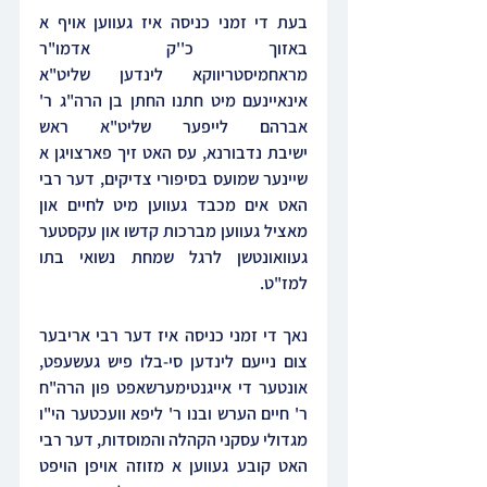
בעת די זמני כניסה איז געווען אויף א 
באזוך כ''ק אדמו"ר 
מראחמיסטריווקא לינדען שליט"א 
אינאיינעם מיט חתנו החתן בן הרה"ג ר' 
אברהם לייפער שליט"א ראש 
ישיבת נדבורנא, עס האט זיך פארצויגן א 
שיינער שמועס בסיפורי צדיקים, דער רבי 
האט אים מכבד געווען מיט לחיים און 
מאציל געווען מברכות קדשו און עקסטער 
געוואונטשן לרגל שמחת נשואי בתו 
למז"ט.
נאך די זמני כניסה איז דער רבי אריבער 
צום נייעם לינדען סי-בלו פיש געשעפט, 
אונטער די אייגנטימערשאפט פון הרה"ח 
ר' חיים הערש ובנו ר' ליפא וועכטער הי"ו 
מגדולי עסקני הקהלה והמוסדות, דער רבי 
האט קובע געווען א מזוזה אויפן הויפט 