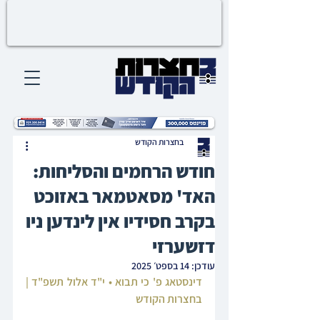
בחצרות הקודש
חודש הרחמים והסליחות:
האד' מסאטמאר באזוכט
בקרב חסידיו אין לינדען ניו
דזשערזי
עודכן:
14 בספט׳ 2025
דינסטאג פ' כי תבוא • י"ד אלול תשפ"ד | 
בחצרות הקודש