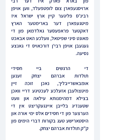
פון בארא פארק איז דער רבי 
ארויסגעפארן צום לופטפעלד, ווען אויפן 
רבינ'ס פליגער קיין ארץ ישראל איז 
מיטגעפארן דער בארימטער הארץ 
דאקטער פראפעסער גאלדמאן פון די 
מאונט סיני שפיטאל, וועלכע האט אבאכט 
געגעבן אויפן רבי'ן דורכאויס די גאנצע 
נסיעה.
די הרגשים ביי חסידי 
תולדות אברהם יצחק זענען 
אומבאשרייבליך, נאכן זוכה זיין 
מיטצולעבן אזעלכע לעכטיגע דריי וואכן 
בצילא דמהימנותא עילאה און וועט 
שטענדיג בלייבן איינגעקריצט אין די 
הערצער פון די חסידים אלס ימי אורה און 
היסטארישע טעג בקורות דברי הימים פון 
ק"ק תולדות אברהם יצחק.