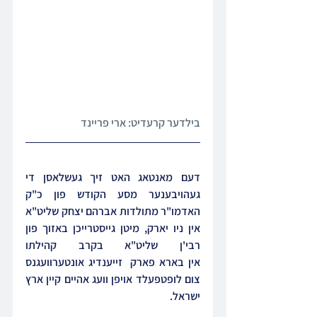
בילדער קרעדיט: ארי פריינד
דעם מאנטאג האט זיך געשלאסן די 
געהויבענער מסע הקודש פון כ"ק 
האדמו"ר מתולדות אברהם יצחק שליט"א 
אין ניו יארק, מיטן גייסטרייכן באזוך פון 
רבי'ן שליט"א בקרב קהילתו 
אין בארא פארק  זייענדיג אונטערוועגנס 
צום לופטפעלד אויפן וועג אהיים קיין ארץ 
ישראל.