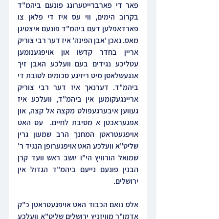
פאר די פארברייטערונג פונעם ביהמ"ד 
בקרוב הימים, ווי עס איז די פלאן צו 
פארדאפלען דעם ביהמ"ד פונעם איצטיגן 
מאס. נאכן 'אבן הפינה' איז דער רבי צוריק 
אריין בחדר קדשו און אויפגענומען 
עטליכע נגידים בעם וועלכע האבן זיך 
אנגעשלאסן מיט ריזיגע סכומים לטובת די 
ביהמ"ד. דערנאך איז דער רבי צוריק 
אריינגעקומען אין ביהמ"ד, וועלכע איז 
געווען איבערגעפולט מקצה אל קצה, און 
אפגעראכטן א מסיבת לחיים.  עס האט 
אויפגעטראטן המחנך הרב שמעון גרין 
שליט"א וועלכע האט אויפגערופן הנגיד ר' 
שמואל הורוויץ הי"ו יושב ראש וועד קרן 
הבנין פונעם נייעם ביהמ"ד הגדול אין 
ירושלים.
אלס נואם הכבוד האט אויפגעטראטן כ"ק 
אדמו"ר מוויזניץ ירושלים שליט"א וועלכע 