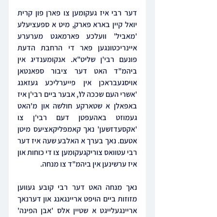
דער רבי איז געקומען צו פארן פון קרית 
יואל קיין בארא פארק, מיט א ספעציעלע 
'מאביל' וועלכע פארמאגט מערערע 
איינריכטונגען פאר די הרחבת הדעת 
פונעם רבי'ן שליט"א. אנקומענדיג אין 
ביהמ"ד האט דער ציבור ספאנטאן 
אויסגעבראכן אין פייערליכע געזאנג 
'אשרי העם שככה לו', אבער ביים רבי'ן איז 
באפאלן א שטארקע חולשה און מ'האט 
געמוזט באהעפטן דעם רבי'ן צו 
'אקסעדזשען' נאך קאמפליקאציעס מיטן 
אטעם. נאך בערך א האלבע שעה איז דער 
רבי עטוואס צוריקגעקומען צו די כוחות און 
איז ערשינען אין ביהמ"ד צו מנחה.
נאך מנחה האט דער רבי קובע געווען 
מזוזות ביים הויפט אריינגאנג און דערנאך 
אריינגעלייגט א שטיין אלס 'אבן הפינה' 