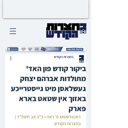
בחצרות הקודש
ביקור קודש פון האד'
מתולדות אברהם יצחק
געשלאסן מיט גייסטרייכע
באזוך אין שטאט בארא
פארק
דאנערשטאג פ' ראה • כ"ה אב תשפ"ד | 
בחצרות הקודש