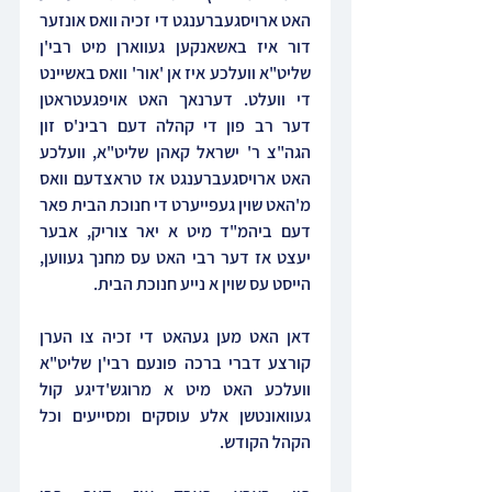
האט ארויסגעברענגט די זכיה וואס אונזער 
דור איז באשאנקען געווארן מיט רבי'ן 
שליט"א וועלכע איז אן 'אור' וואס באשיינט 
די וועלט. דערנאך האט אויפגעטראטן 
דער רב פון די קהלה דעם רבינ'ס זון 
הגה"צ ר' ישראל קאהן שליט"א, וועלכע 
האט ארויסגעברענגט אז טראצדעם וואס 
מ'האט שוין געפייערט די חנוכת הבית פאר 
דעם ביהמ"ד מיט א יאר צוריק, אבער 
יעצט אז דער רבי האט עס מחנך געווען, 
הייסט עס שוין א נייע חנוכת הבית.
דאן האט מען געהאט די זכיה צו הערן 
קורצע דברי ברכה פונעם רבי'ן שליט"א 
וועלכע האט מיט א מרוגש'דיגע קול 
געוואונטשן אלע עוסקים ומסייעים וכל 
הקהל הקודש. 