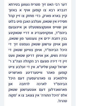
דער רבי האט זיך מטריח געווען בטירחא 
דגברא רבא צו קומען אויף א באזוך 
קיין בארא פארק, כדי מחזק צו זיין קהל 
חסידיו אין שטאט, וועלכע האבן מיט בלוט 
און שווייס אוועקגעשטעלט אן אייגענעם 
ביהמ"ד, אפקויפענדיג א דריי שטאקיגע 
בנין רחבת ידים אין צענטער פון שטאט, 
ווען אויפן ערשטן שטאק געפונט זיך די 
היכל הביהמ"ד, אויפן צווייטן שטאק די 
עזרת נשים, און אויפן דריטן שטאק וועט 
זיין די דירה פונעם רב הקהלה הגה"צ ר' 
ישראל קאהן שליט"א. אין די זעלבע צייט 
קומען פאהר ווייטערדיגע פארשריט 
פילפאכיג צו פארגרעסערן דעם היכל 
הביהמ"ד לארכה לרחבה און 
פארוואנדלען דעם אונטערשטן שטאק 
אלס 'היכל התורה' אין צוגאב צו א 'מקוה 
טהרה'. 