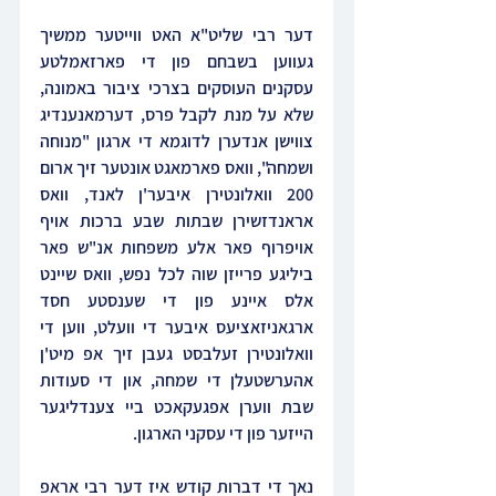
דער רבי שליט"א האט ווייטער ממשיך 
געווען בשבחם פון די פארזאמלטע 
עסקנים העוסקים בצרכי ציבור באמונה, 
שלא על מנת לקבל פרס, דערמאנענדיג 
צווישן אנדערן לדוגמא די ארגון "מנוחה 
ושמחה", וואס פארמאגט אונטער זיך ארום 
200 וואלונטירן איבער'ן לאנד, וואס 
אראנדזשירן שבתות שבע ברכות אויף 
אויפרוף פאר אלע משפחות אנ"ש פאר 
ביליגע פרייזן שוה לכל נפש, וואס שיינט 
אלס איינע פון די שענסטע חסד 
ארגאניזאציעס איבער די וועלט, ווען די 
וואלונטירן זעלבסט געבן זיך אפ מיט'ן 
אהערשטעלן די שמחה, און די סעודות 
שבת ווערן אפגעקאכט ביי צענדליגער 
הייזער פון די עסקני הארגון.
נאך די דברות קודש איז דער רבי אראפ 