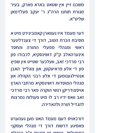
משכנו זיין אין שטאט בארא פארק, בעיר 
מגורת חותנו הרה"ג ר' יעקב פעלדמאן 
שליט"א.
דער מעמד איז געווארן קאמבינירט מיט א 
מסיבת הכרת הטוב, דורך די צענדליגער 
ראשי ומנהלי מפעלי התורה והחסד 
אינערהאלב ק"ק דושינסקיא, לכבודו פון 
רבי מרדכי זאב, וועלכער שטייט אין שפיץ 
פון די אלע פראיעקטן, און צוגלייך האבן 
אנטיילגענומען די אלע רבני הקהלה און 
מנהלי המוסדות דושינסקיא מרחבי הארץ 
אויסצודריקן רגשי הוקרה פאר רבי מרדכי 
זאב וואס ידיו רב לו מיט פעולות נמרצות 
להגדיל תורה ולהאדירה.
דורכאויס דעם מעמד האט מען געהערט 
פאסיגע דרשות דורך די מנהלי ועסקני 
המפעלים, צווישן זיי פונעם יו"ר הנהלת 