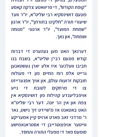
"קופת הקודש", די פריוואטע צדקה קאסע 
פונעם דושינסקיא רבי שליט"א, יו"ר וועד 
שיעורי תורה "חלקינו בתורתך", יו"ר ארגון 
"שמחת המועד", יו"ר ארגוני "מנוחה 
ושמחה", און נאך.
דערנאך האט מען געהערט די דברות 
קודש פונעם רבי'ן שליט"א, בשבח בנו 
חביבו וועלכער איז אלע יארן געשטאנען 
גרייט אלס רוח החיים פון די פעולות 
חובקות זרועות עולם, און אויך אפגערייזט 
צו די מרחקים לטובת די נייע 
אויפבליענדע קהילות פון דושינסקיא אין 
צפת און אין הר יונה. דער רבי שליט"א 
האט באטאנט אז מ'שיידט זיך נישט, נאר 
ר' מרדכי זאב פארט ארויס קיין אמעריקע 
ווייטער אויפצוטרייבן די אסטראנאמישע 
סומעס פאר די מפעלי התורה והחסד.