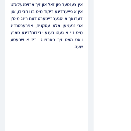
אין צענטער פון זאל און זיך ארויסגעלאזט 
אין א פייערדיגע ריקוד מיט בנו חביבו, און 
דערנאך אויסגעברייטערט דעם רינג מיט'ן 
ארייננעמען אלע עסקנים, אפרעכטנדיג 
מיט זיי א געהויבענע ידידות'דיגע טאנץ 
וואס האט זיך פארצויגן ביז א שפעטע 
שעה.