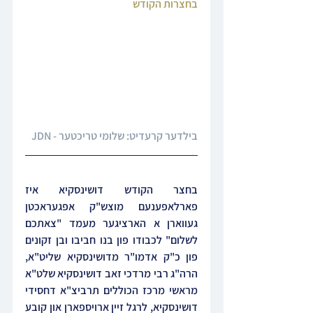
בחצרות הקודש
בילדער קרעדיט
: שלומי טריכטער - JDN
בחצר הקודש דושינסקיא איז 
פארלאפענעם מוצש"ק אפגעראכטן 
געווארן א הארציגער מעמד "צאתכם 
לשלום" לכבודו פון בנו חביבו ובן זקונים 
פון כ"ק אדמו"ר מדושינסקיא שליט"א, 
הרה"ג רבי מרדכי זאב דושינסקיא שלט"א 
מראשי מרכז הכוללים תרביצ"א דחסידי 
דושינסקיא, לרגל זיין ארויספארן און קובע 