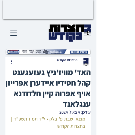
בחצרות הקודש
האד' מוויז'ניץ געזעגענט
קהל חסידיו איידערן אפרייזן
אויף אפרוה קיין חלדודנא
ענגלאנד‎
עודכן:
4 באוג׳ 2024
מוצאי שבת פ' בלק • י"ד תמוז תשפ"ד | 
בחצרות הקודש