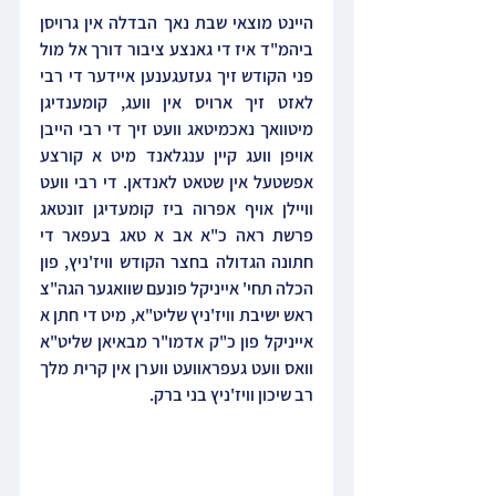
היינט מוצאי שבת נאך הבדלה אין גרויסן 
ביהמ"ד איז די גאנצע ציבור דורך אל מול 
פני הקודש זיך געזעגענען איידער די רבי 
לאזט זיך ארויס אין וועג, קומענדיגן 
מיטוואך נאכמיטאג וועט זיך די רבי הייבן 
אויפן וועג קיין ענגלאנד מיט א קורצע 
אפשטעל אין שטאט לאנדאן. די רבי וועט 
וויילן אויף אפרוה ביז קומעדיגן זונטאג 
פרשת ראה כ"א אב א טאג בעפאר די 
חתונה הגדולה בחצר הקודש וויז'ניץ, פון 
הכלה תחי' אייניקל פונעם שוואגער הגה"צ 
ראש ישיבת וויז'ניץ שליט"א, מיט די חתן א 
אייניקל פון כ"ק אדמו"ר מבאיאן שליט"א 
וואס וועט געפראוועט ווערן אין קרית מלך 
רב שיכון וויז'ניץ בני ברק.