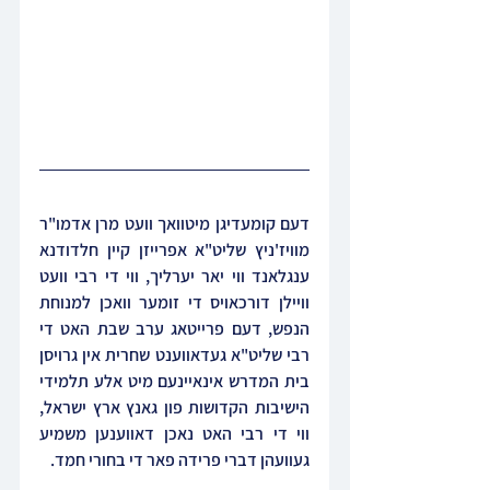
דעם קומעדיגן מיטוואך וועט מרן אדמו"ר 
מוויז'ניץ שליט"א אפרייזן קיין חלדודנא 
ענגלאנד ווי יאר יערליך, ווי די רבי וועט 
וויילן דורכאויס די זומער וואכן למנוחת 
הנפש, דעם פרייטאג ערב שבת האט די 
רבי שליט"א געדאווענט שחרית אין גרויסן 
בית המדרש אינאיינעם מיט אלע תלמידי 
הישיבות הקדושות פון גאנץ ארץ ישראל, 
ווי די רבי האט נאכן דאווענען משמיע 
געוועהן דברי פרידה פאר די בחורי חמד.