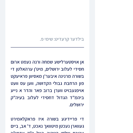
בילדער קרעדיט: שימי פ.
אן אויסטערלישע שמחה ורנה נעמט ארום 
חסידי לעלוב ירושלים, מיט'ן ערהאלטן די 
בשורה מרנינה איבער'ן מאסיוון פראיעקט 
פון הרחבת גבולי הקדושה, ווען עס וועט 
אויפגעבויט ווערן ברוב פאר והדר א נייע 
ביהמ"ד הגדול דחסידי לעלוב בעיה"ק 
ירושלים.
די פריידיגע בשורה איז פראקלאמירט 
געווארן נעכטן מיטוואך נאכט, ד' אב, ביים 