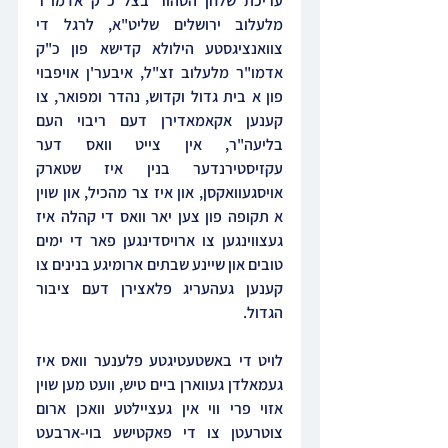
עריכת שלחן הטהור בצל כ"ק אדמו"ר 
מלעלוב ירושלים שליט"א, לרגל די 
צוואנציגסטע הילולא קדישא פון כ"ק 
אדמו"ר מלעלוב זצ"ל, איבער'ן אויפבוי 
פון א בית גדול וקדוש, נהדר ומפואר, צו 
קענען אקאמאדירן דעם ריבוי העם 
בליעה"ר, אין צייט וואס דער 
עקזיסטירנדער בנין איז שטארק 
אויסגעוואקסן, און איז צר מהכיל, און שוין 
א תקופה פון צען יאר וואס די קהלה איז 
געצווינגען צו ארויסדינגען פאר די ימים 
טובים און שיינע שבתים ארומיגע בנינים צו 
קענען געהעריג פלאצירן דעם ציבור 
הגדול.
לויט די באשטעטיגטע פלענער וואס איז 
געמאלדן געווארן ביים טיש, וועט מען שוין 
אזוי פרי ווי אין געציילטע וואכן ארום 
צוטרעטן צו די פאקטישע בוי-ארבעט 