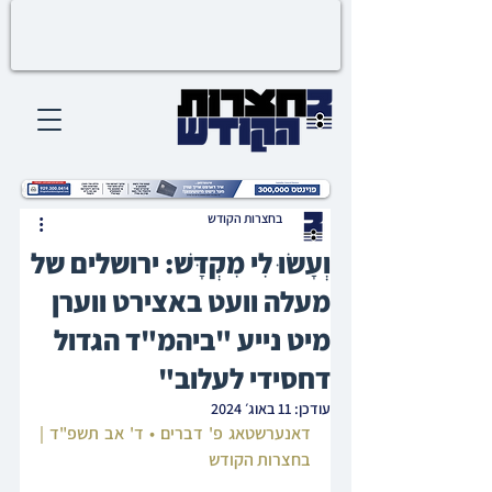
בחצרות הקודש
וְעָשׂוּ לִי מִקְדָּשׁ: ירושלים של
מעלה וועט באצירט ווערן
מיט נייע "ביהמ"ד הגדול
דחסידי לעלוב"
עודכן:
11 באוג׳ 2024
דאנערשטאג פ' דברים • ד' אב תשפ"ד | 
בחצרות הקודש