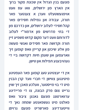
פונעם בנין הגדול אין שכונת מקור ברוך 
אין הארץ פון ירושלים, וואו עס וועט 
אויפגעשטעלט ווערן א צענטער פאר 
תורה, עבודה און גמילות חסידים פאר 
קהל חסידי לעלוב ירושלים, און כדרכם פון 
די בתי מדרשים פון אדמור"י לעלוב 
לדורותם וועט דער מקום קדוש משפיע זיין 
תורה וקדושה פאר חסידים ואנשי מעשה 
פון אלע שיכטן און קרייזן וואס קומען זיך 
ווארעמען און שעפן חיות דקדושה ביי די 
געהויבענע תפילות און טישן.
אין די יעצטיגע טעג קומען פאר העפטיגע 
מיטינגען צווישן די חברי וועד קרן הבנין 
מיט די בוי מייסטער, וועלכע מאכן זיך שוין 
גרייט צום פרק הבונה, צו די פריידיגע 
ערווארטונג פונעם גאנצן ציבור וואס 
פאלגט מיט געשפאנטע שמחה נאך די 
ווייטערדיגע פארשריט פונעם גרויסן 