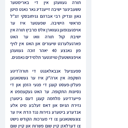
תורה געוועהן אין די בארימטער 
טשעבינער ישיבה זייענדיג גאר נאנט מיטן 
גאון וצדיק רבי אברהם גניחובסקי זצ"ל 
מראשי הישיבה. שפעטער איז ער 
אויפגענומען געווארן אלס מרביץ תורה אין 
ישיבת קול תורה וואו ער האט 
פארגעלערנט שיעורים און האט אין לויף 
פון גאנצע 40 יאהר זוכה געוועהן 
אויפצושטעלן טויזנטער תלמידים נאמנים.
ספעציעל אנבאלאנגט די תורה'דיגע 
השקפה אין ארה"ק איז ער געשטאנען 
פעלזן-פעסט קעגן די פגעי הזמן און די 
נסיונות התקופה. ער האט געקעמפט א 
פייערדיגע מלחמה קעגן דעם ביטערן 
גזירת הגיוס און דאס זעלבע מיט אלע 
אנדערע ביטערע גזירות נגד הדת איז ער 
צוגעשטאנען צו די מערכות הקודש נישט 
צו דערלאזן קיין שום פשרות און קיין שום 