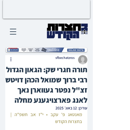
sfbechatzros
תורה חגרי שק: הגאון הגדול
רבי ברוך שמואל הכהן דויטש
זצ"ל נפטר געווארן נאך
לאנג פארצויגענע מחלה
עודכן:
12 באוג׳ 2025
מאנטאג פ' עקב • י"ז אב תשפ"ה | 
בחצרות הקודש