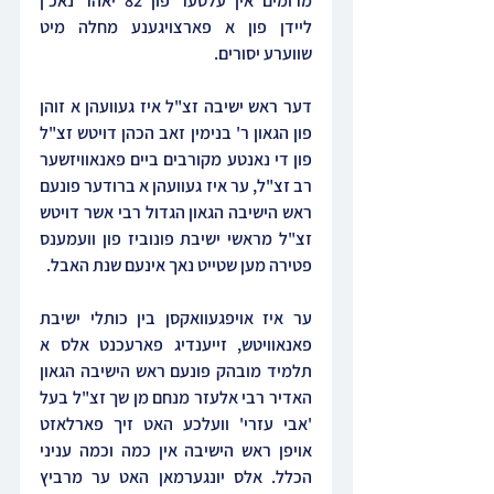
מרומים אין עלטער פון 82 יאהר נאכ'ן 
ליידן פון א פארצויגענע מחלה מיט 
שווערע יסורים.
דער ראש ישיבה זצ"ל איז געוועהן א זוהן 
פון הגאון ר' בנימין זאב הכהן דויטש זצ"ל 
פון די נאנטע מקורבים ביים פאנאוויזשער 
רב זצ"ל, ער איז געוועהן א ברודער פונעם 
ראש הישיבה הגאון הגדול רבי אשר דויטש 
זצ"ל מראשי ישיבת פונוביז פון וועמענס 
פטירה מען שטייט נאך אינעם שנת האבל. 
ער איז אויפגעוואקסן בין כותלי ישיבת 
פאנאוויטש, זייענדיג פארעכנט אלס א 
תלמיד מובהק פונעם ראש הישיבה הגאון 
האדיר רבי אלעזר מנחם מן שך זצ"ל בעל 
'אבי עזרי' וועלכע האט זיך פארלאזט 
אויפן ראש הישיבה אין כמה וכמה עניני 
הכלל. אלס יונגערמאן האט ער מרביץ 