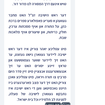
טויש אינעם דרך המסורה לנו מדור דור. 
דער ראש הישיבה זצ"ל האט מחבר 
געוועהן א סעריע פאפולארע ספרים ברכת 
כהן, על התורה און אויף מסכתות ערכין, 
חולין, כריתות, און שיעורים אויף מלאכות 
שבת.
מיט עטליכע יאהר צוריק איז דער ראש 
ישיבה ליידער געווארן נישט געזונט, ער 
האט זיך ליידער שווער געמוטשעט און 
טראץ זיינע יסורים האט ער זיך 
אנגעשטרענגט אנצוגיין מיט זיין סדר היום 
מרביץ צו תורה ויראה, מיט עטליכע וואכן 
צוריק האט זיך דער מצב פארערגערט ביז 
היינט נאכמיטאג ווען די ראש ישיבה איז 
נתבקש געווארן לישיבה של מעלה, 
למגינת לב תלמידיו וכל בית ישראל.
העדליין
ראשי הישיבת