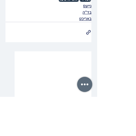
נייעס
בד"ה
באריכט