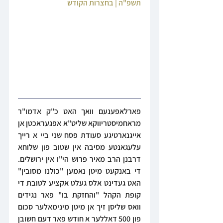
תשפ"ה | בחצרות הקודש
פארלאפענעם וואך האט כ"ק אדמו"ר 
מראחמיסטריווקא שליט"א אפגעראכטן אן 
אייגנארטיגע סעודת פסח שני ביי א רייך 
עלעגאנטע מסיבה אין שטוב פון שלוחא 
דרבנן הרב מאיר פרוש הי"ו אין ירושלים. 
די באנקעט מיטן נאמען "כולנו מסובין" 
האט געדינט אלס געלט אקציע לטובת די 
קופת הקהל "והחזקת בו" פאר נגידים 
וואס שליסן זיך אן מיטן מינימאלער סכום 
פון 500 דאללער א חודש פאר דעם חשובן 