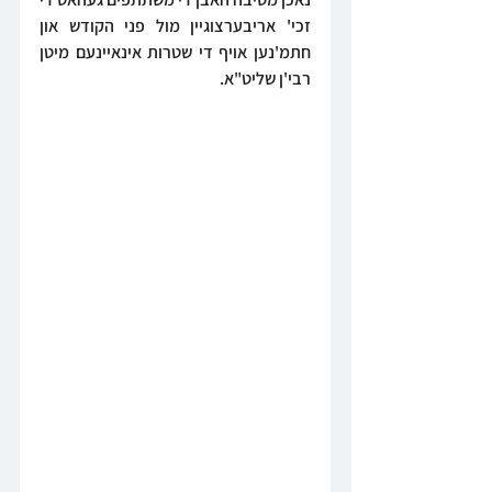
זכי' אריבערצוגיין מול פני הקודש און 
חתמ'נען אויף די שטרות אינאיינעם מיטן 
רבי'ן שליט"א.