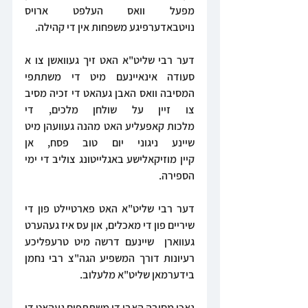
מפעל וואס העלפט ארויס 
נויטבאדערפיגע משפחות אין די קהילה.
דער רבי שליט"א האט זיך געוואשן צו א 
סעודה אינאיינעם מיט די משתתפי 
המסיבה וואס האבן געהאט די זכיה מסיב 
צו זיין על שולחן מלכים, די 
מלכות קאפעליע האט מהנה געוועהן מיט 
שיינע ניגוני יום טוב פסח, אן 
קיין מוזיקאלישע באגלייטונג צוליב די ימי 
הספירה.
דער רבי שליט"א האט פארטיילט פון די 
שיריים פון די מאכלים, און עס איז געהערט 
געווארן  שיינעם דרשה מיט טרעפליכע 
רעיונות דורך המשפיע הגה"צ רבי נחמן 
בידערמאן שליט"א מלעלוב. 
נאכן מסיבה האבן די משתתפים געהאט די 