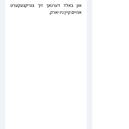
און באלד דערנאך זיך צוריקגעקערט 
אהיים קיין ניו יארק.