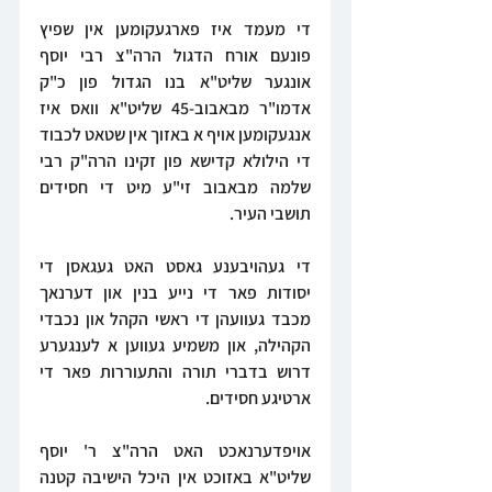
די מעמד איז פארגעקומען אין שפיץ 
פונעם אורח הדגול הרה"צ רבי יוסף 
אונגער שליט"א בנו הגדול פון כ"ק 
אדמו"ר מבאבוב-45 שליט"א וואס איז 
אנגעקומען אויף א באזוך אין שטאט לכבוד 
די הילולא קדישא פון זקינו הרה"ק רבי 
שלמה מבאבוב זי"ע מיט די חסידים 
תושבי העיר.
די געהויבענע גאסט האט געגאסן די 
יסודות פאר די נייע בנין און דערנאך 
מכבד געוועהן די ראשי הקהל און נכבדי 
הקהילה, און משמיע געווען א לענגערע 
דרוש בדברי תורה והתעוררות פאר די 
ארטיגע חסידים.
אויפדערנאכט האט הרה"צ ר' יוסף 
שליט"א באזוכט אין היכל הישיבה קטנה 