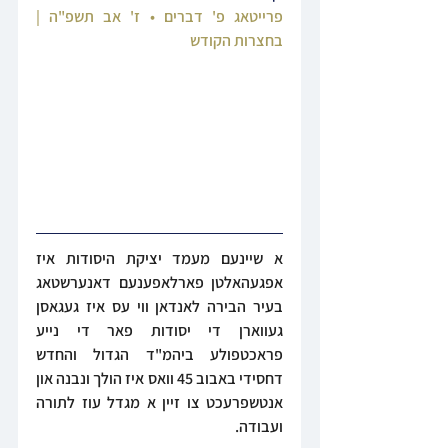
פרייטאג פ' דברים • ז' אב תשפ"ה | 
בחצרות הקודש
א שיינעם מעמד יציקת היסודות איז 
אפגעהאלטן פארלאפענעם דאנערשטאג 
בעיר הבירה לאנדאן ווי עס איז געגאסן 
געווארן די יסודות פאר די נייע 
פראכטפולע ביהמ"ד הגדול והחדש 
דחסידי באבוב 45 וואס איז הולך ונבנה און 
אנטשפרעכט צו זיין א מגדל עוז לתורה 
ועבודה.