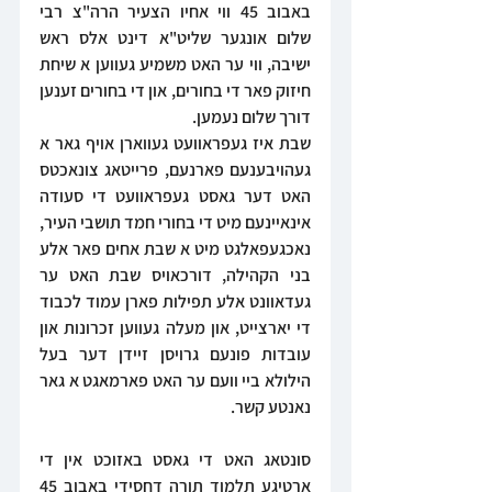
באבוב 45 ווי אחיו הצעיר הרה"צ רבי 
שלום אונגער שליט"א דינט אלס ראש 
ישיבה, ווי ער האט משמיע געווען א שיחת 
חיזוק פאר די בחורים, און די בחורים זענען 
דורך שלום נעמען.
שבת איז געפראוועט געווארן אויף גאר א 
געהויבענעם פארנעם, פרייטאג צונאכטס 
האט דער גאסט געפראוועט די סעודה 
אינאיינעם מיט די בחורי חמד תושבי העיר, 
נאכגעפאלגט מיט א שבת אחים פאר אלע 
בני הקהילה, דורכאויס שבת האט ער 
געדאוונט אלע תפילות פארן עמוד לכבוד 
די יארצייט, און מעלה געווען זכרונות און 
עובדות פונעם גרויסן זיידן דער בעל 
הילולא ביי וועם ער האט פארמאגט א גאר 
נאנטע קשר.
סונטאג האט די גאסט באזוכט אין די 
ארטיגע תלמוד תורה דחסידי באבוב 45 