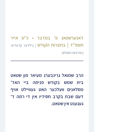
דאנערשטאג פ' במדבר • כ"ט אייר 
תשפ"ד | בחצרות הקודש
 | בילדער קרעדיט: 
באדיבות המצלם
הרב שמואל גרינבערג מעיאר פון שטאט 
בית שמש בקודש פנימה ביי האד' 
מסלאנים וועלכער האט געוויילט אויף 
דעם שבת בקרב חסידיו אין די רמה ד' 
געגענט אין שטאט.