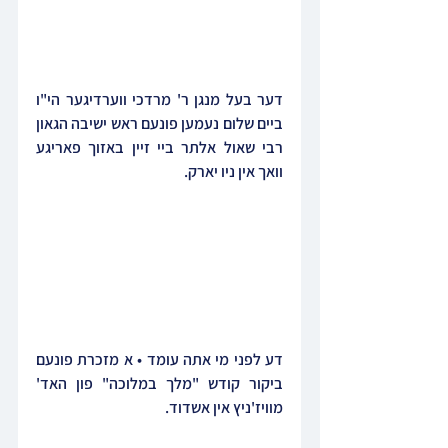
דער בעל מנגן ר' מרדכי ווערדיגער הי"ו 
ביים שלום נעמען פונעם ראש ישיבה הגאון 
רבי שאול אלתר ביי זיין באזוך פאריגע 
וואך אין ניו יארק.
דע לפני מי אתה עומד • א מזכרת פונעם 
ביקור קודש "מלך במלוכה" פון האד' 
מוויז'ניץ אין אשדוד.