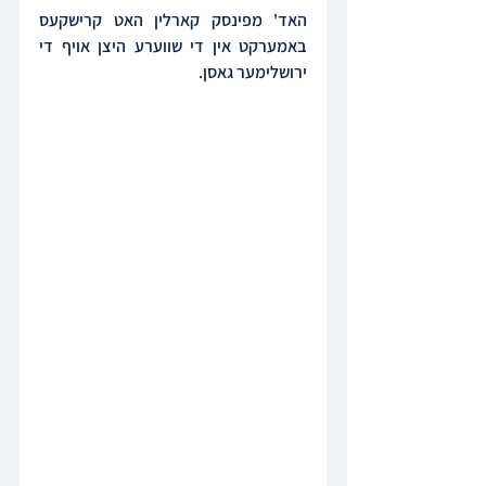
האד' מפינסק קארלין האט קרישקעס 
באמערקט אין די שווערע היצן אויף די 
ירושלימער גאסן.