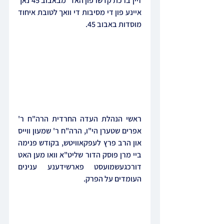
זיין ברכת קדשו פון האד' מבאבוב 45 נאך 
איינע פון די מסיבות די וואך לטובת איחוד 
מוסדות באבוב 45.
ראשי הנהלת העדה החרדית הרה"ח ר' 
אפרים שטערן הי"ו, הרה"ח ר' שמעון ווייס 
און הרב פרץ לעפקאוויטש, בקודש פנימה 
ביי מרן פוסק הדור שליט"א וואו מען האט 
דורכגעשמועסט פארשידענע ענינים 
העומדים על הפרק.