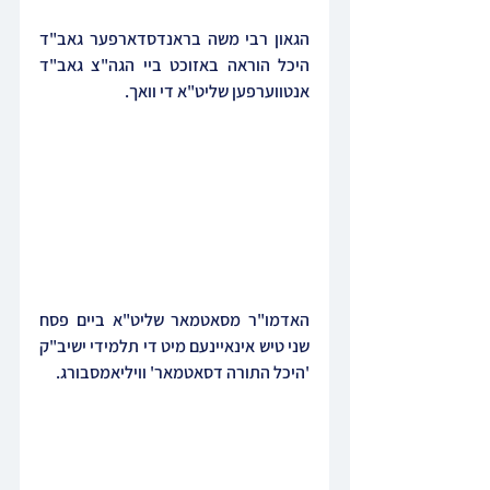
הגאון רבי משה בראנדסדארפער גאב"ד 
היכל הוראה באזוכט ביי הגה"צ גאב"ד 
אנטווערפען שליט"א די וואך.
האדמו"ר מסאטמאר שליט"א ביים פסח 
שני טיש אינאיינעם מיט די תלמידי ישיב"ק 
'היכל התורה דסאטמאר' וויליאמסבורג.