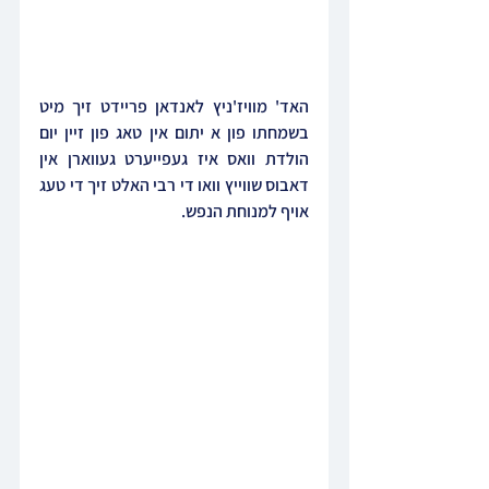
האד' מוויז'ניץ לאנדאן פריידט זיך מיט 
בשמחתו פון א יתום אין טאג פון זיין יום 
הולדת וואס איז געפייערט געווארן אין 
דאבוס שווייץ וואו די רבי האלט זיך די טעג 
אויף למנוחת הנפש.