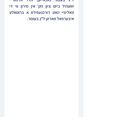
זוועהיל ביים ציון הק' אין מירון ווי די 
פאליציי האט דורכגעפירט א ברוטאלע 
איבערפאל פאריגן ל"ג בעומר.