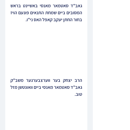
גאב"ד סאטמאר מאנסי באשיינט בראש 
המסובים ביים שמחת התנאים פונעם הויז 
בחור החתן יעקב קאפל האס ני"ו.
הרב יצחק בער ווערצבערגער משב"ק 
גאב"ד סאטמאר מאנסי ביים וואונטשן מזל 
טוב.