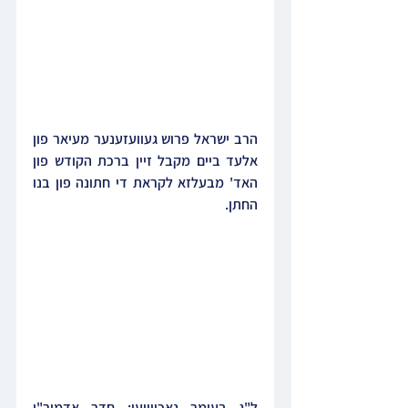
הרב ישראל פרוש געוועזענער מעיאר פון 
אלעד ביים מקבל זיין ברכת הקודש פון 
האד' מבעלזא לקראת די חתונה פון בנו 
החתן.
ל"ג בעומר נאכווייען: חדר אדמור"י 