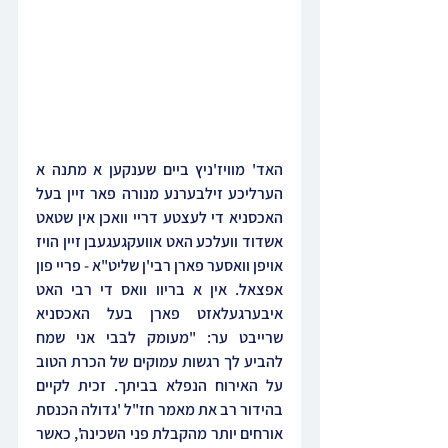
האד' מוויז'ניץ ביים שענקען א מתנה א 
הערליכע זילבערנע מנורה פאר זיין בעל 
האכסניא די לעצטע דריי וואכן אין שטאט 
אשדוד וועלכע האט אוועקגעגעבן זיין הויז 
אויפן וואסער פארן רבי'ן שליט"א - פריי פון 
אפצאל. אין א בריוו וואס די רבי האט 
איבערגעלאזט פארן בעל האכסניא 
שרייבט ער: "מעומק לבבי אני שמח 
להביע לך רגשות עמוקים של הכרת הטוב 
על האירוח הנפלא בביתך. זכית לקיים 
בהידור רב את מאמר חז"ל 'גדולה הכנסת 
אורחים יותר מהקבלת פני השכינה', כאשר 