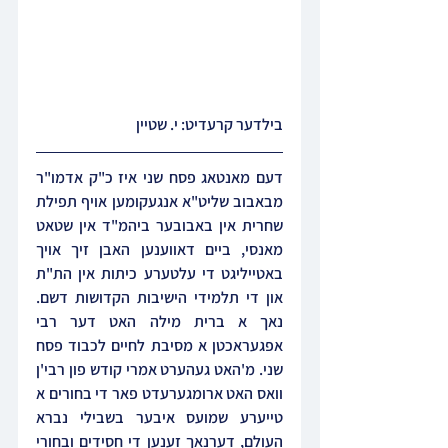
בילדער קרעדיט: י. שטיין
דעם מאנטאג פסח שני איז כ"ק אדמו"ר 
מבאבוב שליט"א אנגעקומען אויף תפילת 
שחרית אין באבובער ביהמ"ד אין שטאט 
מאנסי, ביים דאווענען האבן זיך אויך 
באטייליגט די עלטערע כיתות אין הת"ת 
און די תלמידי הישיבות הקדושות דשם. 
נאך א ברית מילה האט דער רבי 
אפגעראכטן א מסיבת לחיים לכבוד פסח 
שני. מ'האט געהערט אמרי קודש פון רבי'ן 
וואס האט ארומגערעדט פאר די בחורים א 
טייערע שמועס איבער בשבילי נברא 
העולם, דערנאך זענען די חסידים ובחורי 