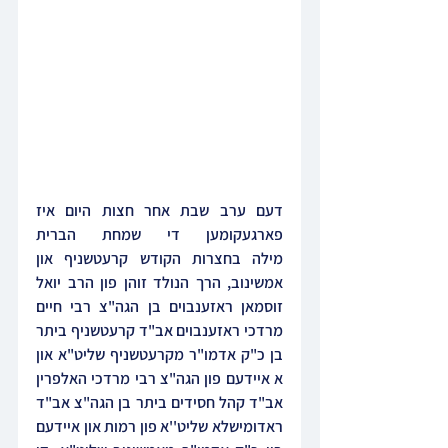
דעם ערב שבת אחר חצות היום איז 
פארגעקומען די שמחת הברית 
מילה בחצרות הקודש קרעטשניף און 
אמשינוב, הרך הנולד זוהן פון הרב יואל 
זוסמאן ראזענבוים בן הגה"צ רבי חיים 
מרדכי ראזענבוים אב"ד קרעטשניף ביתר 
בן כ"ק אדמו"ר מקרעטשניף שליט"א און 
א איידעם פון הגה"צ רבי מרדכי האלפרין 
אב"ד קהל חסידים ביתר בן הגה"צ אב"ד 
ראדומישלא שליט''א פון רמות און איידעם 