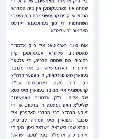
ביי כ"ק אדמו"ר מאמשינוב שליט"א, די 
שמחה איז פארגעקומען אין בית המדרש 
הגדול אין קרית קרעטשניף רחובות מיט די 
השתתפות די פון געהויבענע זיידעס 
האדמורי"ם שליט"א.
אום 1:00 נאכמיטאג איז כ"ק אדמו"ר 
מאמשינוב שליט"א אנגעקומען קיין 
רחובות צום שמחת הברית, די עלטער 
זיידע די ראדומישלא רב איז מכובד 
געווארן מיט סנדקאות, די פעטער הרה"צ 
רבי דוד משה ראזענבוים אב"ד 
קרעטשניף איז מכובד געווארן מיט כסא 
של אליהו, כ"ק אדמו"ר מאמשינוב 
שליט"א האט געזאגט די ברכות, און די 
זיידע הרה"צ רבי מרדכי האלפרין איז 
מכובד געווארן מיט עמידה לברכות, 
ויקרא שמו בישראל: 'ישראל ניסן' נאך די 
זיידע כ"ק אדמו"ר בעל 'נועם ישראל' 