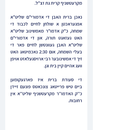
מקרעטשניף קרית גת זצ"ל.
נאכן ברית האבן די אדמורי"ם שליט"א 
אפגעראכטן א שולחן לחיים לכבוד די 
שמחה, כ"ק אדמו"ר מאמשינוב שליט"א 
האט געזאגט תורה, און די אדמורי"ם 
שליט"א האבן געוונטשן לחיים פאר די 
בעלי השמחה, אום 2:30 נאכמיטאג האט 
זיך די אמשינובער רבי ארויסגעלאזט אויפן 
וועג אהיים קיין בית וגן. 
די סעודת ברית איז פארגעקומען 
ביים טיש פרייטאג צונכאטס פונעם זיידן 
כ''ק האדמו''ר מקרעטשניף שליט''א אין 
רחובות.