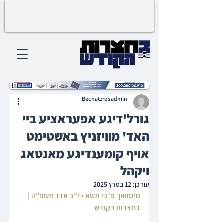
Bechatzros admin
גורל'דיגע אפעראציע ביי
האד' מוויזניץ באשטימט
אויף קומענדיגע מאנטאג
ויקהל
עודכן:
12 במרץ 2025
מיטוואך פ' כי תשא • י''ב אדר תשפ"ה | 
בחצרות הקודש