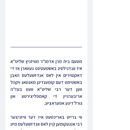
מטעם בית מרן אדמו"ר מוויזניץ שליט"א 
איז ענדגילטיג באשטעטיגט געווארן אז די 
דאקטוירים אין לאס אנדזשעלעס האבן 
באשטימט דעם קומענדיגן מאנטאג ויקהל 
ווען דער רבי שליט"א וועט בעז"ה 
אריבערגיין די קאמפליצירטע און 
גורל'דיגע אפעראציע.
ווי ברייט באריכטעט איז דער וויזניצער 
רבי אנגעקומען קיין לאס אנדזשעלעס מיט 