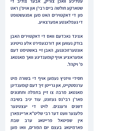
עטליכע וואכן צוריק, אבער צוליב די 
שטארקע חולשה ביים רבי'ן און אויפ'ן ראט 
פון די דאקטוירים האט מען אפגעשטופט 
די געפלאנטע אפערצאיע.
אצינד נאכדעם וואס די דאקטוירים האבן 
בודק געווען און דורכגעפירט אלע נויטיגע 
אונטערזוכונגען, האבן זיי באשטימט דעם 
אפעראציע אויף קומענדיגע וואך מאנטאג 
פ' ויקהל.
חסידי וויזניץ נעמען אויף די בשורה מיט 
ערנסטקייט, און גרייטן זיך דעם קומענדיגן 
מאנטאג מרבה צו זיין בתפלה ותחנונים 
פאר'ן רבי'נס געזונט, עוד יניב בשיבה 
דשנים ורעננים. לויט די יעצטיגער 
פלענער וועט דער רבי שליט"א אריינפארן 
אין שפיטאל פרייטאג ערב שבת 
פארמיטאג בעצם יום הפורים, וואו מען 