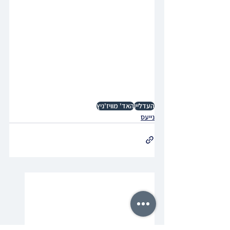
העדליין
האד' מוויז'ניץ
נייעס