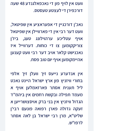
וועט אין לויף פון די נאכפאלגנדע 48 שעה 
דורכפירן די לעצטע טעסטס. 
נאכ'ן דורכגיין די אפעראציע אין שפיטאל, 
וועט דער רבי אין די פארוויילן אין שפיטאל 
אויף עטליכע ערהוילונג טעג, ביז'ן 
צוריקקומען צו די כוחות. דערווייל איז 
נאכנישט קלאר אויב דער רבי וועט קענען 
אהיימקומען אויף יום טוב פסח.
אין אנדערע נייעס זיך וועלן זיך אלפי 
בחורי וויזניץ פון ארץ ישראל היינט נאכט 
ליל תענית אסתר פארזאמלען אויף א 
מעמד תפילה ובקשת רחמים אין ביהמ"ד 
הגדול וויזניץ אין בני ברק אויסצושרייען א 
זעקה גדולה פארן רפואה פונעם רבי'ן 
שליט"א, מרן רבי ישראל בן לאה אסתר 
לרפו"ש.