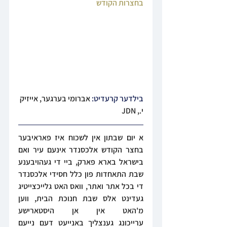
בחצרות הקודש
בילדער קרעדיט: 
אברומי בערגער, אייזיק 
י., JDN
א יום שבתון אין לשכוח איז פאראיבער 
בחצר הקודש אלכסנדר אינעם עיר ואם 
בישראל בארא פארק, ביי די געהויבענע 
שבת התאחדות פון כלל חסידי אלכסנדר 
די בכל אתר ואתר, וואס האט גלייכצייטיג 
געדינט אלס שבת חנוכת הבית, ווען 
מ'האט אין אן היסטארישע 
ערייכונג גענצליך באנייעט דעם נייעם 