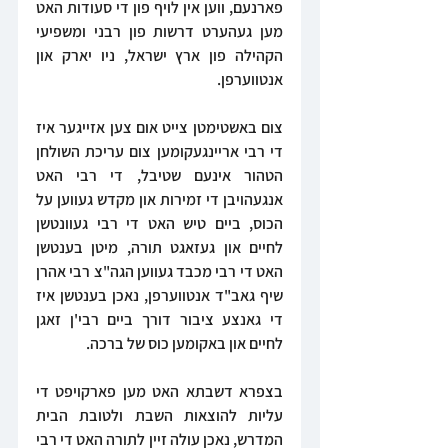
פארנעם, ווען אין לויף פון די סעודות האט 
מען געהערט דרשות פון רבני ומשפיעי 
הקהילה פון ארץ ישראל, ניו יארק און 
אנטווערפן.
צום באשטימטן צייט אום צען אזייגער איז 
די רבי אריינגעקומען צום עריכת השולחן 
הטהור אינעם שטיבל, די רבי האט 
אנגעהויבן די זמירות און מקדש געווען על 
הכוס, ביים טיש האט די רבי געוונטשן 
לחיים און געזאגט תורה, מיטן בענטשן 
האט די רבי מכבד געווען הגה"צ רבי אהרן 
שיף גאב"ד אנטווערפן, נאכן בענטשן איז 
די גאנצע ציבור דורך ביים רבי'ן זאגן 
לחיים און באקומען כוס של ברכה.
בצפרא דשבתא האט מען פארקויפט די 
עליות להוצאות השבת ולטובת הבית 
המדרש, נאכן עולה זיין לתורה האט די רבי 