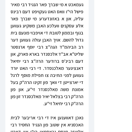
געמאכט א מי שברך פאר הנגיד רבי מאיר 
פישל הי"ו וואס האט געקויפט דעם רבינס 
עליה, און א באזונדערע מי שברך פאר 
אלע עסקנים וועלכע האבן משקיע געווען 
בגוף ובממון לטובת די אויפבוי פונעם בית 
גדול להשם. אויך האבן עולה געווען דער 
רב הביהמ"ד הגה"צ רבי יוסף ארנסטר 
שליט"א אב"ד אלכסנדר בארא פארק, און 
דעם רבינ'ס ברודער הרה"צ רבי יחיאל 
דאנציגער מאלכנסדר. די רבי האט יורד 
געווען לפני התיבה צו תפילת מוסף לרגל 
די יארצייטן די וואך פון זקינו הרה"ק בעל 
אמונת משה מאלכסנדר זי"ע, און פון 
הרה"ק רבי בצלאל יאיר מאלכסנדר זון פון 
הרה"ק רבי יחיאל זי"ע.
נאכן דאווענען איז די רבי אריבער לבית 
האכסניא אין שטוב פון הנגיד החסיד רבי 
אליעזר מנחם גראסמאן הי"ו און דארט 