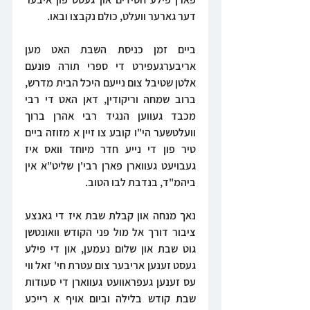
דער גארער וועלט, כולם נקבצו ובאו.
ביים זמן כניסת השבת האט מען 
אריבערגעפירט די ספרי תורה פונעם 
אלטן שטיבל צום נייעם היכל הבית מדרש, 
ברוב שמחה וריקודין, דאן האט די רבי 
מכבד געווען הנגיד רבי אהרן ברוך 
וועלטשער הי"ו קובע צו זיין א מזוזה ביים 
טיר פון די נייע חדר מיוחד וואס איז 
געבויעט געווארן פארן רבי'ן שליט"א אין 
ביהמ"ד, בנדבת לבו הטוב.
נאך מנחה און קבלת שבת איז די גאנצע 
ציבור דורך אל מול פני הקודש וואונטשן 
גוט שבת און שלום נעמען, און די פילע 
געסט זענען אריבער צום עטרת חי' זאל ווי 
עס זענען געפראוועט געווארן די סעודות 
שבת קודש בלילה וביום אויף א רייכע 