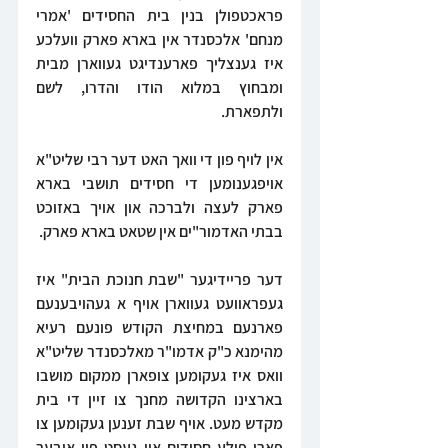
פראכטפולן בנין בית החסידים 'אמרי 
מנחם' אלכסנדר אין בארא פארק וועלכע 
איז גענצליך פארענדיגט געווארן מבית 
ומבחוץ במלוא הודו והדרו, לשם 
ולתפארת.
אין לויף פון די וואך האט דער רבי שליט"א 
אויפגענומען די חסידים תושבי בארא 
פארק לעצה ולברכה און אויך באזוכט 
בבתי האדמור"ים אין שטאט בארא פארק.
דער פריידיגער "שבת חנוכת הבית" איז 
געפראוועט געווארן אויף א געהויבענעם 
פארנעם במחיצת הקודש פונעם רעיא 
מהימנא כ"ק אדמו"ר מאלכסנדר שליט"א 
וואס איז געקומען צופארן ממקום מושבו 
בארצינו הקדושה מחנך צו זיין די בית 
מקדש מעט. אויף שבת זענען געקומען צו 
פארן פילע חסידים און געסט פון איבער 