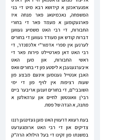
אפגעראכטן א קידושא רבא מיט די בני 
המשפחה, נאכמיטאג פאר מנחה איז 
פארגעקומען א מעמד פאר די בחורי 
החבורות, די רבי האט משמיע געווען 
דברות קודש און מעודד געווען די בחורים 
לערנען אין ספרי אדמור"י אלכסנדר, די 
רבי האט דאן פארטיילט פירות פאר די 
ראשי החבורות, און מען האט 
איבערגעגעבן א ליסטע פון די בחורים וואס 
האבן אנטייל גענומען אינעם מבצע פון 
שעות רציפות אין לויף פון די ימי 
השובבי"ם, די בחורים זענען אריבער ביים 
רבי'ן וואונטשן לחיים און ערהאלטן א 
מתנה, א הגדה של פסח.
בעת רעווא דרעווין האט מען געזינגען רננו 
צדיקים און די רבי האט ארומגערעט 
במשנתו פון זקינו די בעל הילולא הרה"ק 