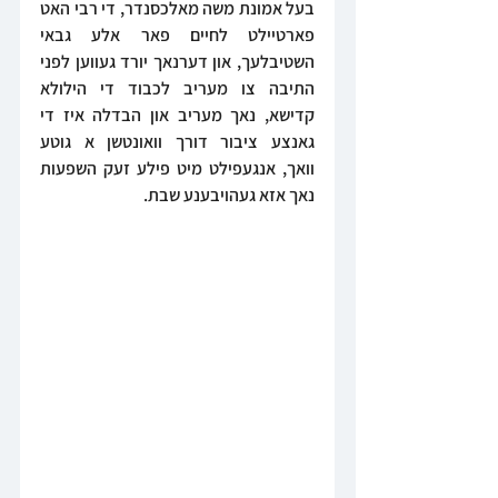
בעל אמונת משה מאלכסנדר, די רבי האט 
פארטיילט לחיים פאר אלע גבאי 
השטיבלעך, און דערנאך יורד געווען לפני 
התיבה צו מעריב לכבוד די הילולא 
קדישא, נאך מעריב און הבדלה איז די 
גאנצע ציבור דורך וואונטשן א גוטע 
וואך, אנגעפילט מיט פילע זעק השפעות 
נאך אזא געהויבענע שבת.