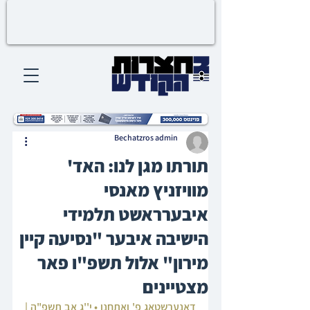
Bechatzros admin
תורתו מגן לנו: האד'
מוויזניץ מאנסי
איבערראשט תלמידי
הישיבה איבער "נסיעה קיין
מירון" אלול תשפ"ו פאר
מצטיינים
דאנערשטאג פ' ואתחנן • י''ג אב תשפ"ה | 