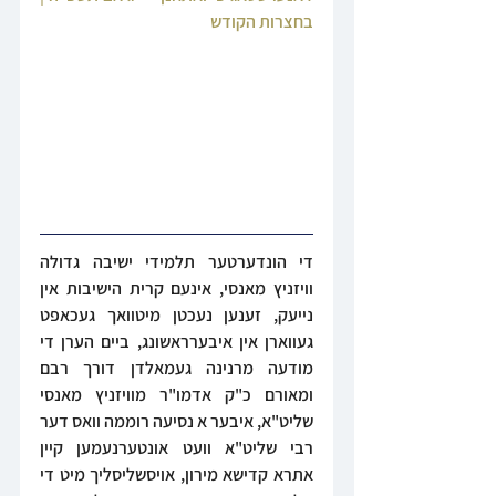
בחצרות הקודש
די הונדערטער תלמידי ישיבה גדולה 
וויזניץ מאנסי, אינעם קרית הישיבות אין 
נייעק, זענען נעכטן מיטוואך געכאפט 
געווארן אין איבערראשונג, ביים הערן די 
מודעה מרנינה געמאלדן דורך רבם 
ומאורם כ"ק אדמו"ר מוויזניץ מאנסי 
שליט"א, איבער א נסיעה רוממה וואס דער 
רבי שליט"א וועט אונטערנעמען קיין 
אתרא קדישא מירון, אויסשליסליך מיט די 