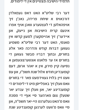
תלמידי הישיבה מצטיינים אין די לימודים.
דער רבי שליט"א האט דאס געמאלדן 
דורכאויס א שיחת פרידה, נאכ'ן זיך 
אויפהאלטן די לעצטערע וואכן אויף אפרו 
אינעם קרית הישיבות און נייעק, און 
איידער'ן זיך אהיימקערן למעון קדשו אין 
מאנסי, האט דער רבי שליט"א משמיע 
געווען דברות קודש והדרכה פאר אלע 
בחורים, ובתוך דבריו מבשר געווען די 
בחורים אז ער פלאנט אונטערצונעמען א 
נסיעה קיין מירון, אין א יאהר ארום, דעם 
קומענדיגן חודש אלול שנת תשפ"ו, און עס 
וועט זיין בלויז געווידמעט פאר די בחורים 
וואס וועלן זיך באפלייסן מיט די לימודים די 
קומענדיגע יאר, און וועלן זיך ענדע יאר 
שטעלן צום פארהער סיי אוףי די מסכת 
וואס מ'האט געלערנט היי-יאר תשפ"ה, און 
סיי וואס מ'וועט לערנען קומענדיגע שנת 