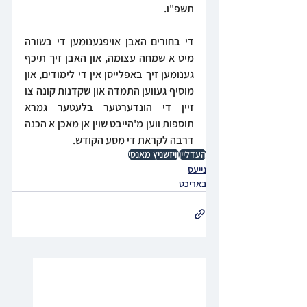
תשפ"ו.
די בחורים האבן אויפגענומען די בשורה 
מיט א שמחה עצומה, און האבן זיך תיכף 
גענומען זיך באפלייסן אין די לימודים, און 
מוסיף געווען התמדה און שקדנות קונה צו 
זיין די הונדערטער בלעטער גמרא 
תוספות ווען מ'הייבט שוין אן מאכן א הכנה 
דרבה לקראת די מסע הקודש.
העדליין
וויזשניץ מאנסי
נייעס
באריכט