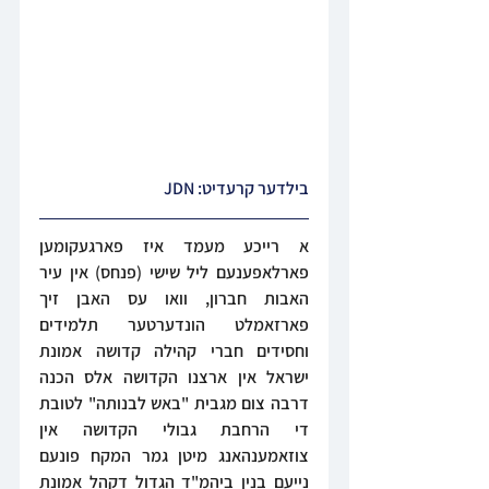
בילדער קרעדיט: JDN
א רייכע מעמד איז פארגעקומען 
פארלאפענעם ליל שישי (פנחס) אין עיר 
האבות חברון, וואו עס האבן זיך 
פארזאמלט הונדערטער תלמידים 
וחסידים חברי קהילה קדושה אמונת 
ישראל אין ארצנו הקדושה אלס הכנה 
דרבה צום מגבית "באש לבנותה" לטובת 
די הרחבת גבולי הקדושה אין 
צוזאמענהאנג מיטן גמר המקח פונעם 
נייעם בנין ביהמ"ד הגדול דקהל אמונת 