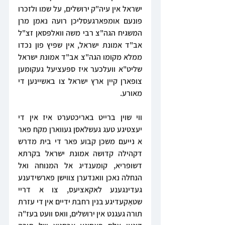
ישראל אין עיה"ק ירושלים, על שמו ולזכרו 
פונעם אומפארגעסליכן רועה נאמן מרן 
המשגיח הגה"צ רבי משה וואלפסאן זצ"ל 
אב"ד אמונת ישראל, אין שפיץ פון נכדו 
ממלא מקומו הגה"צ אב"ד אמונת ישראל 
שליט"א וועלכער איז ספּעציעל געקומען 
צופארן קיין ארץ ישראל צו באשיינען די 
מאורע.
ווי שוין ברייט באריכטערט איז אין די 
יעצטיגע טעג געשלאסן געווארן מקח פאר 
א נייעם משכן קבוע פאר די בית מדרש 
דקהילה קדושה אמונת ישראל בקרתא 
דשופריא, קומענדיג אל המנוחה ואל 
הנחלה נאכן וואנדערן צווישן פארשידענע 
געדינגענע לאקאציעס, צו א דריי 
שטאָקעדיגע בנין רחבת ידיים אין די עזרת 
תורה געגנט אין ירושלים, וואס וועט בעז"ה 