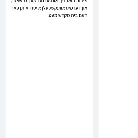
ציבור האט זיך אונטערגענומען צו שאפן, 
און דערמיט אוועקשטעלן א יסוד איתן פאר 
דעם בית מקדש מעט.