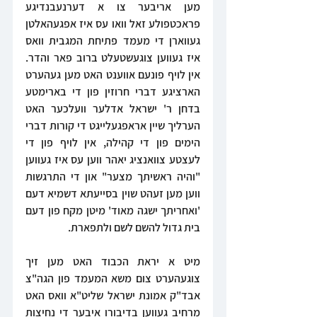
מען אריבער צו א דערנעבנדיגע 
פראכטפולע זאל וואו עס איז אפגעהאלטן 
געווארן די מעמד פתיחת המגבית וואס 
איז געווען צוגעשטעלט ברוב פאר והדר. 
אין לויף פונעם אווענט האט מען געהערט 
הארציגע דברי חרוזין פון די בארימטע 
בדחן ר' ישראל אדלער וועלכער האט 
הערליך שיין אראפגעלייגט די קורות דברי 
הימים פון די קהילה, אין לויף פון די 
לעצטע צוואנציג יאהר ווען עס איז געווען 
"והיה ראשיתך מצער" און די התרגשות 
ווען מען זעהט שוין בסייעתא דשמיא דעם 
'ואחריתך ישגה מאוד' מיטן מקח פון דעם 
בית גדול להשם לשם ולתפארת.
מיט א יראת הכבוד האט מען זיך 
צוגעהערט צום משא המעמד פון הגה"צ 
אבד"ק אמונת ישראל שליט"א וואס האט 
מרחיב געווען בדיבורו איבער די נחיצות 