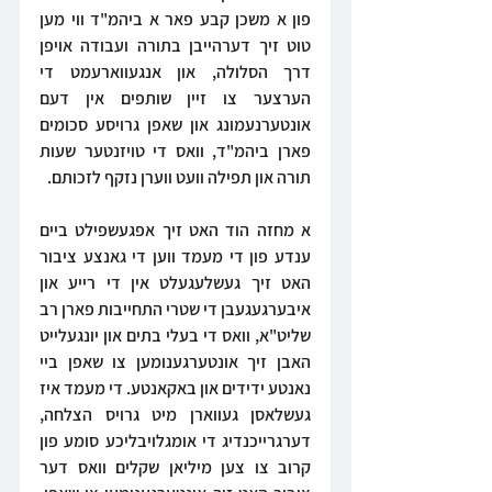
פון א משכן קבע פאר א ביהמ"ד ווי מען 
טוט זיך דערהייבן בתורה ועבודה אויפן 
דרך הסלולה, און אנגעווארעמט די 
הערצער צו זיין שותפים אין דעם 
אונטערנעמונג און שאפן גרויסע סכומים 
פארן ביהמ"ד, וואס די טויזנטער שעות 
תורה און תפילה וועט ווערן נזקף לזכותם.
א מחזה הוד האט זיך אפגעשפילט ביים 
ענדע פון די מעמד ווען די גאנצע ציבור 
האט זיך געשלעגעלט אין די רייע און 
איבערגעגעבן די שטרי התחייבות פארן רב 
שליט"א, וואס די בעלי בתים און יונגעלייט 
האבן זיך אונטערגענומען צו שאפן ביי 
נאנטע ידידים און באקאנטע. די מעמד איז 
געשלאסן געווארן מיט גרויס הצלחה, 
דערגרייכנדיג די אומגלויבליכע סומע פון 
קרוב צו צען מיליאן שקלים וואס דער 