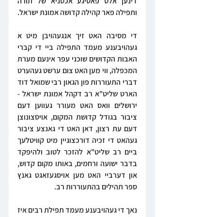
דינען אלס פאסיגע אכסניא של תורה 
ותפילה פאר קהילה קדושה אמונת ישראל.
די מסיבה האט זיך אנגעהויבן מיט א 
געהויבענע מעמד התפילה ביי די קברי 
האבות הקדושים שוכני עפר אינעם מערת 
המכפלה, ווי מען האט צום ערשט געהערט 
דברי התעוררות פון הגאון רבי שמואל דוד 
הארט שליט"א רב דקהל אמונת ישראל - 
ירושלים וואס האט מעורר געווען דעם 
ציבור בגודל קדושת המקום, אויסצונוצן 
דעם עת רצון, דאן האט די גאנצע ציבור 
געהאט די זכיה דורכצוגיין מיט קוויטלעך 
ביים רב שליט"א להזכר לטוב ולהיפקד 
בדבר ישועה ורחמים, באותו מקום קדוש, 
און דערביי האט מען אויסגעזאגט גאנץ 
ספר תהילים בהתעוררות רב.
נאך די געהויבענע מעמד תפילת רבים איז 