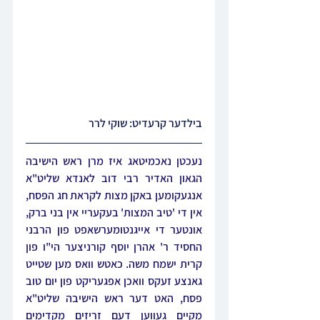
בילדער קרעדיט: שוקי לרר
נעכטן נאכמיטאג איז מרן ראש הישיבה 
הגאון האדיר רבי דוב לאנדא שליט"א 
אנגעקומען באקן מצות לקראת חג הפסח, 
אין די 'טיב המצות' בעקעריי אין בני ברק, 
אונטער די אייגנטומערשאפט פון הרבני 
החסיד ר' אהרן יוסף קורניצער הי"ו פון 
קרית ישמח משה. כאטש וואס מען שטייט 
גאנצע זעקס וואכן אפגעריקט פון יום טוב 
פסח, האט דער ראש הישיבה שליט"א 
מקיים געווען דעם זריזים מקדימים 