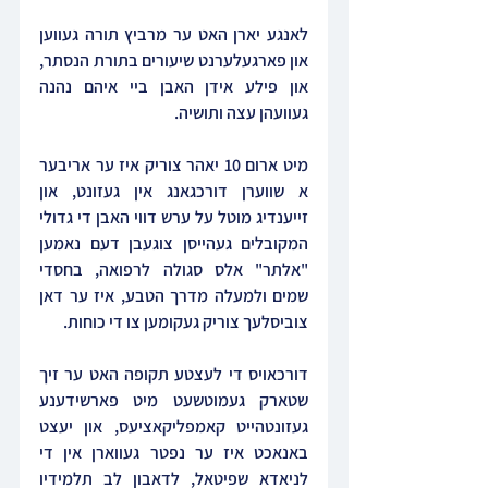
לאנגע יארן האט ער מרביץ תורה געווען 
און פארגעלערנט שיעורים בתורת הנסתר, 
און פילע אידן האבן ביי איהם נהנה 
געוועהן עצה ותושיה.
מיט ארום 10 יאהר צוריק איז ער אריבער 
א שווערן דורכגאנג אין געזונט, און 
זייענדיג מוטל על ערש דווי האבן די גדולי 
המקובלים געהייסן צוגעבן דעם נאמען 
"אלתר" אלס סגולה לרפואה, בחסדי 
שמים ולמעלה מדרך הטבע, איז ער דאן 
צוביסלעך צוריק געקומען צו די כוחות.
דורכאויס די לעצטע תקופה האט ער זיך 
שטארק געמוטשעט מיט פארשידענע 
געזונטהייט קאמפליקאציעס, און יעצט 
באנאכט איז ער נפטר געווארן אין די 
לניאדא שפיטאל, לדאבון לב תלמידיו 