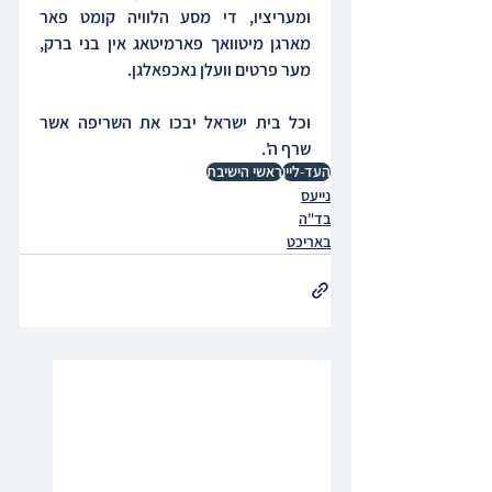
ומעריציו, די מסע הלוויה קומט פאר 
מארגן מיטוואך פארמיטאג אין בני ברק, 
מער פרטים וועלן נאכפאלגן.
וכל בית ישראל יבכו את השריפה אשר 
שרף ה'.
העד-ליין
ראשי הישיבת
נייעס
בד"ה
באריכט