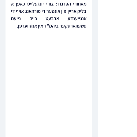
מאחורי הפרגוד: צוויי יונגעלייט כאפן א 
בליק אריין פון אונטער די פורהאנג אויף די 
אנגייענדע ארבעט ביים נייעם 
פשעווארסקער ביהמ"ד אין אנטווערפן.