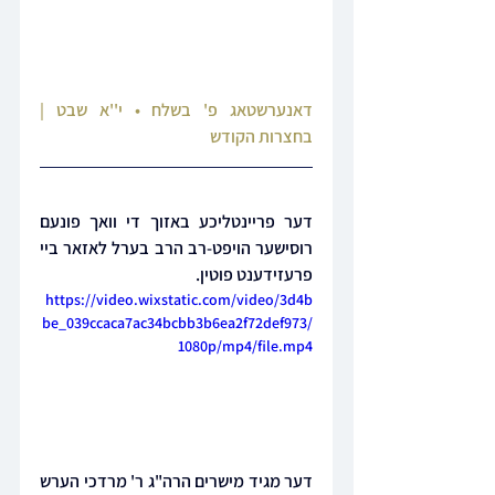
דאנערשטאג פ' בשלח • י''א שבט | 
בחצרות הקודש
דער פריינטליכע באזוך די וואך פונעם 
רוסישער הויפט-רב הרב בערל לאזאר ביי 
פרעזידענט פוטין.
https://video.wixstatic.com/video/3d4b
be_039ccaca7ac34bcbb3b6ea2f72def973/
1080p/mp4/file.mp4
דער מגיד מישרים הרה"ג ר' מרדכי הערש 