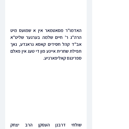
האדמו"ר מסאטמאר אין א שמועס מיט 
הרה"ג ר' חיים שלמה בערגער שליט"א 
אב"ד קהל חסידים קאסא גראנדע, נאך 
תפילת שחרית איינע פון די טעג אין פאלם 
ספרינגס קאליפארניע.
שולחי דרבנן העסקן הרב יצחק 