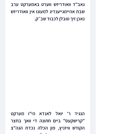
גאב"ד וואודריזש ווערט באמערקט ערב 
שבת אהיימגייענדיג למעונו אין וואודריזש 
נאכן זיך טובלן לכבוד שב״ק.
הנגיד ר' יואל לאנדא הי"ו מערקט 
"קרישקעס" ביים חתונה די וואך בחצר 
הקודש וויזניץ, פון הכלה נכדת הגה"צ 