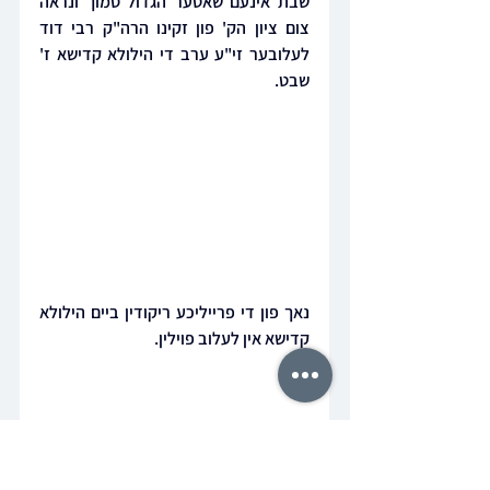
שבת אינעם שאטער הגדול סמוך ונראה 
צום ציון הק' פון זקינו הרה"ק רבי דוד 
לעלובער זי"ע ערב די הילולא קדישא ז' 
שבט.
נאך פון די פרייליכע ריקודין ביים הילולא 
קדישא אין לעלוב פוילין.