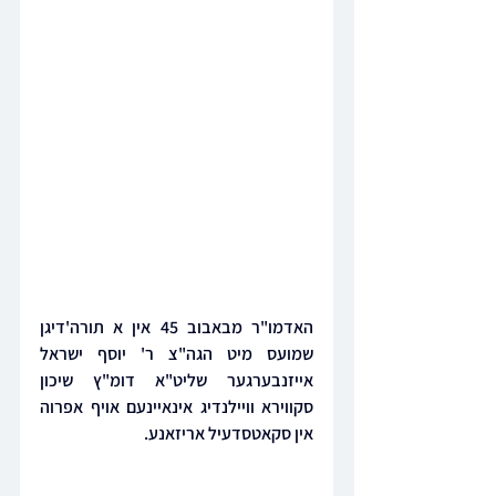
האדמו"ר מבאבוב 45 אין א תורה'דיגן 
שמועס מיט הגה"צ ר' יוסף ישראל 
אייזנבערגער שליט"א דומ"ץ שיכון 
סקווירא וויילנדיג אינאיינעם אויף אפרוה 
אין סקאטסדעיל אריזאנע.