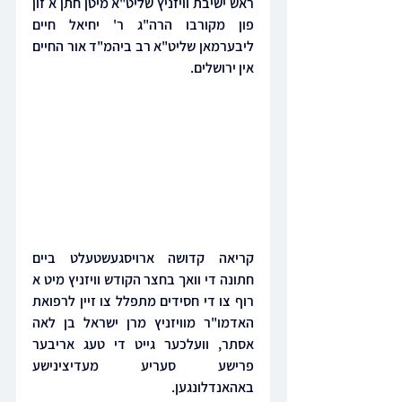
ראש ישיבת וויזניץ שליט"א מיטן חתן א זון 
פון מקורבו הרה"ג ר' יחיאל חיים 
ליבערמאן שליט"א רב ביהמ"ד אור החיים 
אין ירושלים.
קריאה קדושה ארויסגעשטעלט ביים 
חתונה די וואך בחצר הקודש וויזניץ מיט א 
רוף צו די חסידים מתפלל צו זיין לרפואת 
האדמו"ר מוויזניץ מרן ישראל בן לאה 
אסתר, וועלכער גייט די טעג אריבער 
פרישע סעריע מעדיצינישע 
באהאנדלונגען.