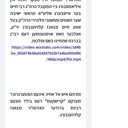
וויליאמסבורג ביי המקובל הרה"ג רבי חיים 
בער ווייסבערג שליט"א מראשי ישיבת 
שער השמים ומחשובי תלמידי הרה"ק בעל 
שפע חיים מצאנז קלויזענבורג זי"ע, 
וועלכער האט אויפגענומען דעם רבי'ן 
בברכת שהחיינו בשם ומלכות. 
https://video.wixstatic.com/video/3d4b
be_968874b48a414587915b7a4ba305ef86
/480p/mp4/file.mp4
ופניהם איש אל אחיו: אינעם הונטערגרונד 
מערקט "קרישקעס" דעם בילד פונעם 
רבינס ברודער האדמו"ר מצאנז 
קלויזענבורג.