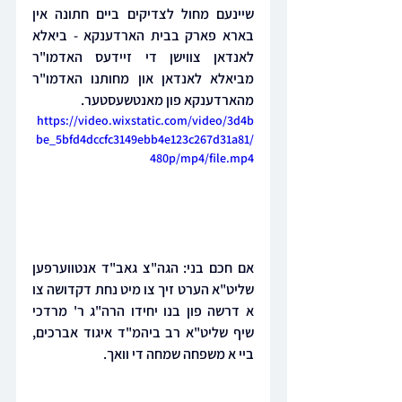
שיינעם מחול לצדיקים ביים חתונה אין 
בארא פארק בבית הארדענקא - ביאלא 
לאנדאן צווישן די זיידעס האדמו"ר 
מביאלא לאנדאן און מחותנו האדמו"ר 
מהארדענקא פון מאנטשעסטער.
https://video.wixstatic.com/video/3d4b
be_5bfd4dccfc3149ebb4e123c267d31a81/
480p/mp4/file.mp4
אם חכם בני: הגה"צ גאב"ד אנטווערפען 
שליט"א הערט זיך צו מיט נחת דקדושה צו 
א דרשה פון בנו יחידו הרה"ג ר' מרדכי 
שיף שליט"א רב ביהמ"ד איגוד אברכים, 
ביי א משפחה שמחה די וואך.