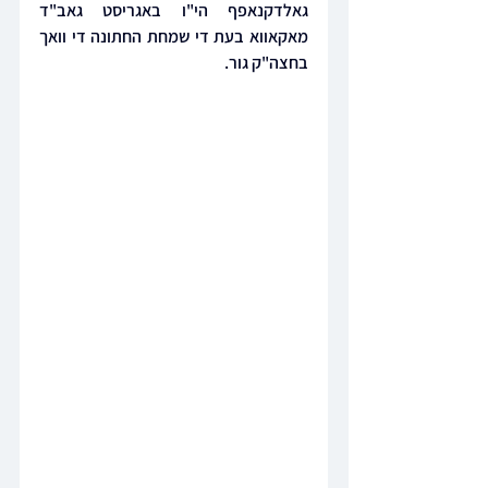
גאלדקנאפף הי"ו באגריסט גאב"ד 
מאקאווא בעת די שמחת החתונה די וואך 
בחצה"ק גור.