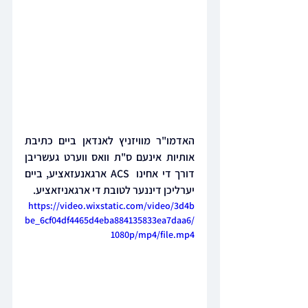
האדמו"ר מוויזניץ לאנדאן ביים כתיבת 
אותיות אינעם ס"ת וואס ווערט געשריבן 
דורך די אחינו  ACS ארגאנעזאציע, ביים 
יערליכן דיננער לטובת די ארגאניזאציע.
https://video.wixstatic.com/video/3d4b
be_6cf04df4465d4eba884135833ea7daa6/
1080p/mp4/file.mp4