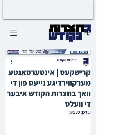
בחצרות הקודש
קרישקעס | אינטערסאנטע
מערקווירדיגע נייעס פון די
וואך בחצרות הקודש איבער
די וועלט
עודכן:
30 בינו׳