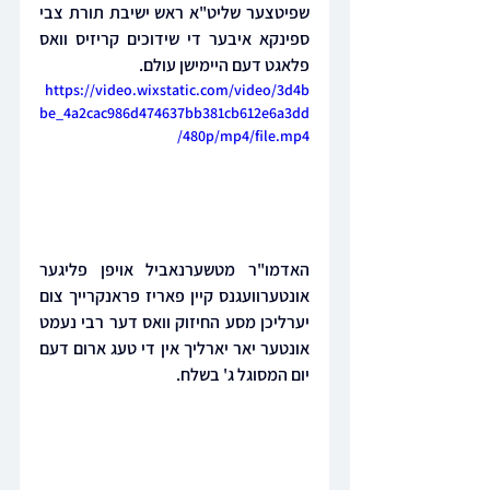
שפיטצער שליט"א ראש ישיבת תורת צבי 
ספינקא איבער די שידוכים קריזיס וואס 
פלאגט דעם היימישן עולם.
https://video.wixstatic.com/video/3d4b
be_4a2cac986d474637bb381cb612e6a3dd
/480p/mp4/file.mp4
האדמו"ר מטשערנאביל אויפן פליגער 
אונטערוועגנס קיין פאריז פראנקרייך צום 
יערליכן מסע החיזוק וואס דער רבי נעמט 
אונטער יאר יארליך אין די טעג ארום דעם 
יום המסוגל ג' בשלח.