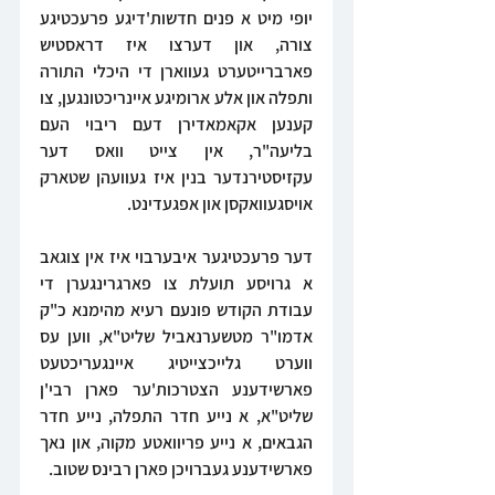
יופי מיט א פנים חדשות'דיגע פרעכטיגע 
צורה, און דערצו איז דראסטיש 
פארברייטערט געווארן די היכלי התורה 
ותפלה און אלע ארומיגע איינריכטונגען, צו 
קענען אקאמאדירן דעם ריבוי העם 
בליעה"ר, אין צייט וואס דער 
עקזיסטירנדער בנין איז געוועהן שטארק 
אויסגעוואקסן און אפגעדינט.
דער פרעכטיגער איבערבוי איז אין צוגאב 
א גרויסע תועלת צו פארגרינגערן די 
עבודת הקודש פונעם רעיא מהימנא כ"ק 
אדמו"ר מטשערנאביל שליט"א, ווען עס 
ווערט גלייכצייטיג איינגעריכטעט 
פארשידענע הצטרכות'ער פארן רבי'ן 
שליט"א, א נייע חדר התפלה, נייע חדר 
הגבאים, א נייע פריוואטע מקוה, און נאך 
פארשידענע געברויכן פארן רבינס שטוב.