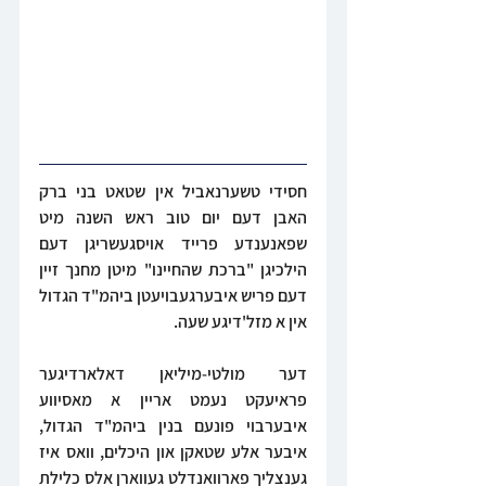
חסידי טשערנאביל אין שטאט בני ברק 
האבן דעם יום טוב ראש השנה מיט 
שפאנענדע פרייד אויסגעשריגן דעם 
הילכיגן "ברכת שהחיינו" מיטן מחנך זיין 
דעם פריש איבערגעבויעטן ביהמ"ד הגדול 
אין א מזל'דיגע שעה.
דער מולטי-מיליאן דאלארדיגער 
פראיעקט נעמט אריין א מאסיווע 
איבערבוי פונעם בנין ביהמ"ד הגדול, 
איבער אלע שטאקן און היכלים, וואס איז 
גענצליך פארוואנדלט געווארן אלס כלילת 