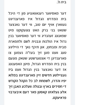
בית ה'.
דער מאסיווער רענאוואציע פון די היכל 
בית המדרש הגדול איז פארענדיגט 
געווארן אויף יום טוב, ווי דער גאנצער 
שטאט בני ברק האט צוגעקוקט מיט 
שפאנונג זעהנדיג ווי דער מאסיווער בנין 
גדול איז הולכות ונבנית לשם ולתפארת 
מבית ומבחוץ, און תיכף נאך די הייליגע 
טעג וועט מען זיך בעז"ה נעמען צו 
פארענדיגן די אונטערשטע שטאק פונעם 
בנין בית המדרש הגדול, מיטן האפענונג 
אז דער גאנצער בנין הגדול וועט 
ביז 
געציילטע חדשים זיין פארענדיגט במלוא 
יפיו והדרו, לשמחת לב כל הקהל הקודש 
די חסידים בארץ ובגולה וועלכע האבן זיך 
אלע געלאזט קאסטן פאר דעם איבערבוי 
פראיעקט.