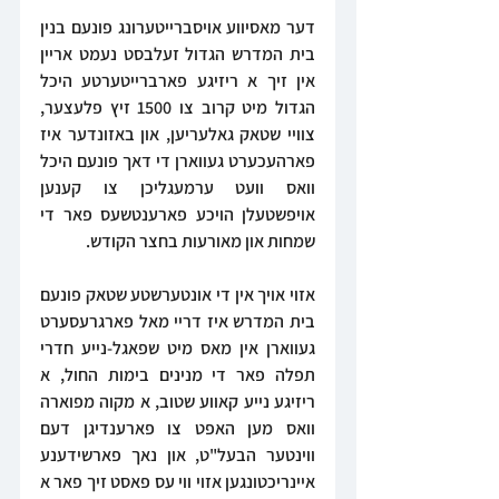
דער מאסיווע אויסברייטערונג פונעם בנין 
בית המדרש הגדול זעלבסט נעמט אריין 
אין זיך א ריזיגע פארברייטערטע היכל 
הגדול מיט קרוב צו 1500 זיץ פלעצער, 
צוויי שטאק גאלעריען, און באזונדער איז 
פארהעכערט געווארן די דאך פונעם היכל 
וואס וועט ערמעגליכן צו קענען 
אויפשטעלן הויכע פארענטשעס פאר די 
שמחות און מאורעות בחצר הקודש.
אזוי אויך אין די אונטערשטע שטאק פונעם 
בית המדרש איז דריי מאל פארגרעסערט 
געווארן אין מאס מיט שפאגל-נייע חדרי 
תפלה פאר די מנינים בימות החול, א 
ריזיגע נייע קאווע שטוב, א מקוה מפוארה 
וואס מען האפט צו פארענדיגן דעם 
ווינטער הבעל"ט, און נאך פארשידענע 
איינריכטונגען אזוי ווי עס פאסט זיך פאר א 