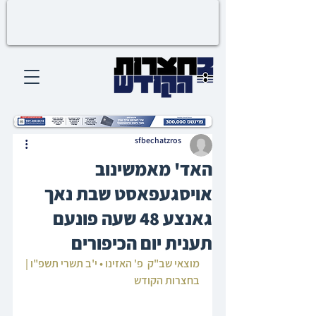
sfbechatzros
האד' מאמשינוב
אויסגעפאסט שבת נאך
גאנצע 48 שעה פונעם
תענית יום הכיפורים
מוצאי שב"ק  פ' האזינו • י'ב תשרי תשפ"ו | 
בחצרות הקודש