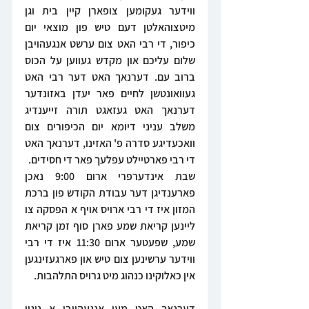
ווידער געקומען צופארן קיין בית וגן 
מיטצוהאלטן דעם טיש פון מוצאי יום 
כיפור, די רבי האט צום ערשט אנגעהויבן 
שלום עליכם און מקדש געווען על הכוס 
ברוב עם. דערנאך האט דער רבי האט 
געוואונטשן לחיים פאר יעדן באזונדער 
דערנאך האט געזאגט תורה זייענדיג 
משלב עניני דיומא יום הכיפורים צום 
וואכעדיגע סדרה פ' האזינו, דערנאך האט 
די רבי פארטיילט עפלעך פאר די חסידים.
שבת אינדערפרי ארום 9:00 נאכן 
פארענדיגן דער עבודת הקודש פון ברכת 
המזון איז די רבי ארויס אויף א הפסקה צו 
ליינען קריאת שמע פארן סוף זמן קריאת 
שמע, שפעטער ארום 11:30 איז די רבי 
ווידער ערשינען צום טיש און פארגעזינגען 
אין כאלוקינו כנהוג מיט גרויס התלהבות.
דערנאך האט מען אנגעהויבן א ניגון 