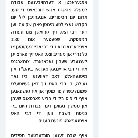
אפגעראכטן א דערהויבענעם עבודה 
למעלה מהשגת אנוש דורכאויס די טעג 
ארום יום הכיפורים. אנגעהויבן ליל יום 
הקדוש געציילטע מינוטן פארן שקיעה ווען 
דער רבי האט זיך געוואשן צום סעודה 
המפסקת. שפעטער אום 1:30 
אויפדערנאכט איז די רבי אריינגעקומען צו 
כל נדרי און מעריב וואס האט זיך פארצויגן 
לענגערע שעה'ן נאכאנאנד. צומארגנס 
איז די רבי אריינגעקומען אין ביהמ''ד און 
מיטגעהאלטן דאס דאווענען ביז נאך 
נעילה, די רבי האט זיך דאן געשטעלט 
שמונה עשרה פון מוסף און איז געשטאנען 
אויף די פיס ביז די פריע פארטאגס שעהן 
און ממשיך געווען דער עבודת היום ביז 
כניסת השבת ווען די רבי האט 
אויסגעפאסט פונעם תענית.
אויף שבת זענען הונדערטער חסידים 