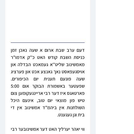
דעם ערב שבת ארום א שעה נאכן זמן 
כניסת השבת קודש האט כ''ק אדמו"ר 
מאמשינוב שליט''א געמאכט הבדלה און 
אויסגעפאסט נאך גאנצע אכט און פערציג 
שעה פונעם תענית יום הכיפורים. 
שפעטער באשמורת הבוקר אום 5:00 
פארטאגס איז דער רבי אריינגעקומען צום 
טיש פון מוצאי יום טוב, אינעם היכל 
השולחנות אין ביהמ"ד אמשינוב אין די 
בית וגן געגענט.
ווי יאהר יערליך האט דער אמשינובער רבי 