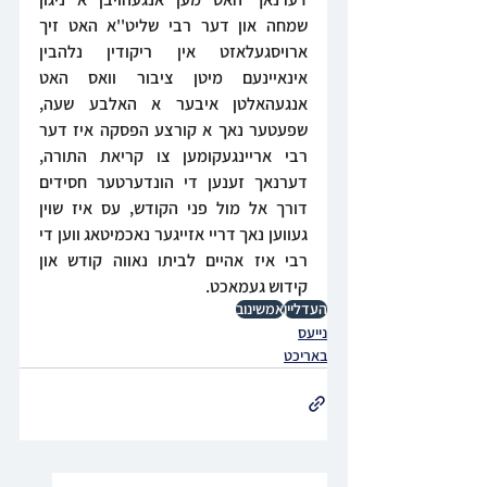
שמחה און דער רבי שליט''א האט זיך 
ארויסגעלאזט אין ריקודין נלהבין 
אינאיינעם מיטן ציבור וואס האט 
אנגעהאלטן איבער א האלבע שעה, 
שפעטער נאך א קורצע הפסקה איז דער 
רבי אריינגעקומען צו קריאת התורה, 
דערנאך זענען די הונדערטער חסידים 
דורך אל מול פני הקודש, עס איז שוין 
געווען נאך דריי אזייגער נאכמיטאג ווען די 
רבי איז אהיים לביתו נאווה קודש און 
קידוש געמאכט.
העדליין
אמשינוב
נייעס
באריכט