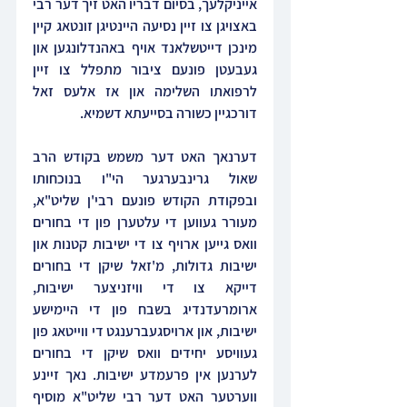
אייניקלעך, בסיום דבריו האט זיך דער רבי 
באצויגן צו זיין נסיעה היינטיגן זונטאג קיין 
מינכן דייטשלאנד אויף באהנדלונגען און 
געבעטן פונעם ציבור מתפלל צו זיין 
לרפואתו השלימה און אז אלעס זאל 
דורכגיין כשורה בסייעתא דשמיא.
דערנאך האט דער משמש בקודש הרב 
שאול גרינבערגער הי"ו בנוכחותו 
ובפקודת הקודש פונעם רבי'ן שליט"א, 
מעורר געווען די עלטערן פון די בחורים 
וואס גייען ארויף צו די ישיבות קטנות און 
ישיבות גדולות, מ'זאל שיקן די בחורים 
דייקא צו די וויזניצער ישיבות, 
ארומרעדנדיג בשבח פון די היימישע 
ישיבות, און ארויסגעברענגט די ווייטאג פון 
געוויסע יחידים וואס שיקן די בחורים 
לערנען אין פרעמדע ישיבות. נאך זיינע 
ווערטער האט דער רבי שליט"א מוסיף 