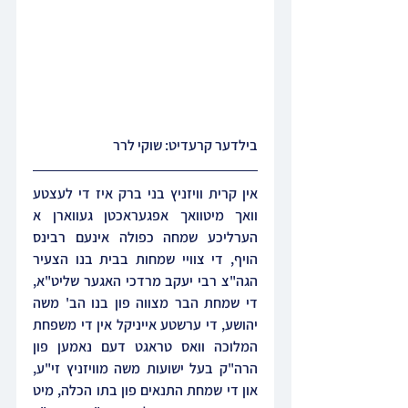
בילדער קרעדיט: שוקי לרר
אין קרית וויזניץ בני ברק איז די לעצטע 
וואך מיטוואך אפגעראכטן געווארן א 
הערליכע שמחה כפולה אינעם רבינס 
הויף, די צוויי שמחות בבית בנו הצעיר 
הגה"צ רבי יעקב מרדכי האגער שליט"א, 
די שמחת הבר מצווה פון בנו הב' משה 
יהושע, די ערשטע אייניקל אין די משפחת 
המלוכה וואס טראגט דעם נאמען פון 
הרה"ק בעל ישועות משה מוויזניץ זי"ע, 
און די שמחת התנאים פון בתו הכלה, מיט 