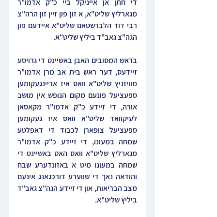
די חתן אן אייניקל ביי כ"ק אדמו"ר 
מגארליץ שליט"א, א זון פון זיין זון הרה"צ 
רבי דוד הלברשטאם שליט"א איידעם פון 
הגה"צ גאב"ד ביליץ שליט"א.
בראש המסובים האבן באשיינט די גרויסע 
זיידעס, דער ראש בית אב מרן אדמו"ר 
מוויזניץ שליט"א וואס איז אריינגעקומען 
ספעציעל פונעם מקום הנופש אין מושב 
אורה, די זיידע כ"ק אדמו"ר מקאסאן 
לעיקוואד שליט"א וואס איז געקומען 
ספעציעל צופארן לכבוד די דאפלטע 
שמחה במעונו, די זיידע כ"ק אדמו"ר 
מגארליץ שליט"א וואס האט באשיינט די 
שמחה במעונו מיט א באזונדערע שבח 
והודאה נאך די שווערע דורכגאנג אינעם 
מצב הבריאות, און די זיידע הגה"צ גאב"ד 
ביליץ שליט"א.