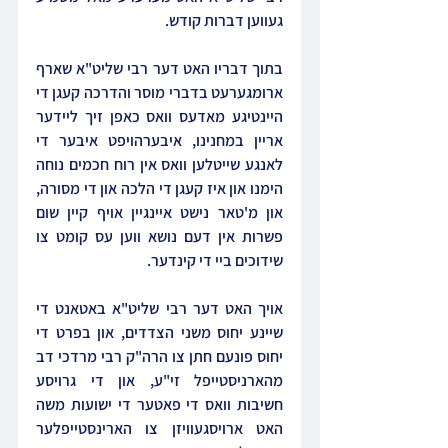
געווען דברות קודש.
בתוך דבריו האט דער רבי שליט"א שארף 
ארומגערעט בדברי מוסר והדרכה קעגן די 
היינטיגע מאדעס וואס כאפן זיך ליידער 
אריין במחנינו, איבערהויפט איבער די 
לאנגע שייטלען וואס אין רוח חכמים נוחה 
הימנו און איז קעגן די הלכה און די מסורה, 
און מ'טאר נישט איינגיין אויף קיין שום 
פשרות אין דעם נושא ווען עס קומט צו 
שידוכים ביי די קינדער.
אויך האט דער רבי שליט"א באטאנט די 
שיינע יחוס משני הצדדים, און בפרט די 
יחוס פונעם חתן צו הרה"ק רבי מרדכי דב 
מהארניסטייפל זי"ע, און די גרויסע 
חשיבות וואס די פאטער די ישועות משה 
האט ארויסגעוויזן צו הארינסטייפלער 