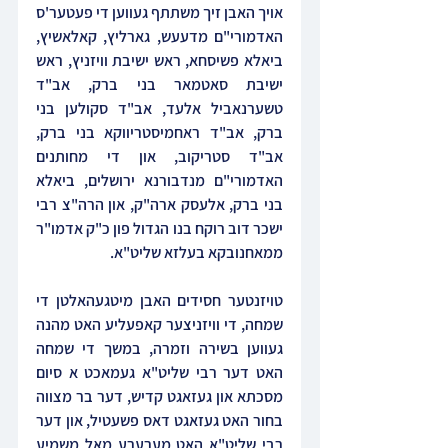
אויך האבן זיך משתתף געווען די פעטער'ס 
האדמורי"ם מדעעש, גארליץ, קאלאשיץ, 
ביאלא פשיסחא, ראש ישיבת וויזניץ, ראש 
ישיבת סאטמאר בני ברק, אב"ד 
טשערנאביל אלעד, אב"ד סקולען בני 
ברק, אב"ד ראחמיסטריווקא בני ברק, 
אב"ד סטריקוב, און די מחותנים 
האדמורי"ם מנדבורנא ירושלים, ביאלא 
בני ברק, אלעסק ארה"ק, און הרה"צ רבי 
ישכר דוב רוקח בנו הגדול פון כ"ק אדמו"ר 
ממאחנובקא בעלזא שליט"א.
טויזנטער חסידים האבן מיטגעהאלטן די 
שמחה, די וויזניצער קאפעליע האט מהנה 
געווען בשירה וזמרה, במשך די שמחה 
האט דער רבי שליט"א געמאכט א סיום 
מסכתא און געזאגט קדיש, דער בר מצווה 
בחור האט געזאגט דאס פשעטיל, און דער 
רבי שליט"א האט מערערע מאל משמיע 