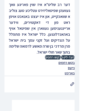
דער רב שליט"א איז שוין פאריגע וואך 
געוועהן שפיטאליזירט עטליכע טעג צוליב 
א שוואכקייט, און איז יעצט באנאכט אויפן 
ראט פון די דאקטוירים, ווידער 
אריינגענימען געווארן אין שפיטאל אויף 
באהאנדלונגען. כלל ישראל איז מתפלל 
על הצדיקים ועל זקני עמך בית ישראל 
מרן מרדכי בן שרה מאשע לרפואה שלימה 
בתוך שאר חולי ישראל.
העד-ליין-3
בקשו רחמים
בקשו רחמים
נייעס
באריכט