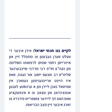
לקיים בנו חכמי ישראל: 
אידן איבער די 
וועלט ווערן געבעטן צו מתפלל זיין און 
איינרייסן רחמי שמים לרפואתו השלימה 
פון הגה"צ חו"פ רבי מרדכי שיינבערגער 
שליט"א רב פונעם יישוב אור הגנוז, וואס 
איז היינט אריינגענימען געווארן אין 
שפיטאל נאכן ליידן פון א ערנסטע לונגען 
אנטצינדונג און צוגאב צו א אינפעקציע 
וואס האט זיך ליידער צושפרייט פירנדיג צו 
זארג איבער זיין מצב הבריאות.