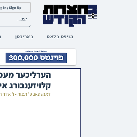
g In / Sign Up
הויפט בלאט
באריכטן
ג
הערליכער מעמד
קלויזענבורג אי
דאנשטאג פ' תצוה • ו' אדר 