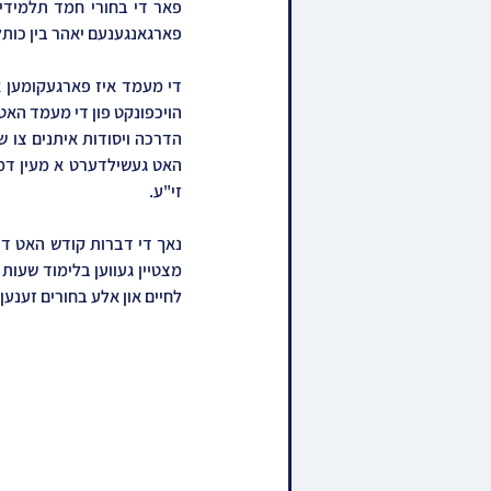
פארגאנגענעם יאהר בין כותלי
זי"ע.
לחיים און אלע בחורים זענען