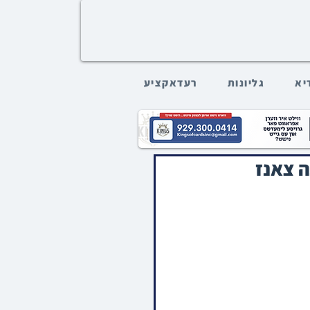
דיא
גליונות
רעדאקציע
 צאנז