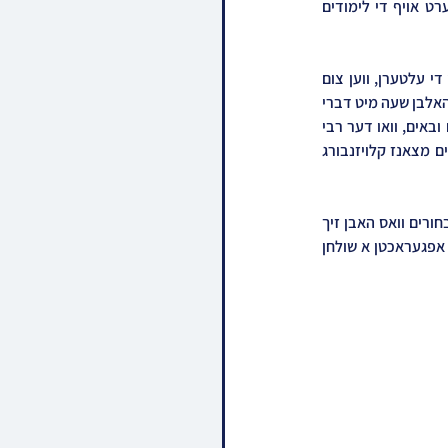
פאר די בחורי חמד תלמידי ישיבה לצעירים צאנז קלויזענבורג אין בארא פארק וואס האבן זיך פארהערט אויף די לימודים 
די מעמד איז פארגעקומען אין די זאל בית אסתר אין בארא פארק מיט די השתתפות פון די בחורים און די עלטערן, ווען צום 
הויכפונקט פון די מעמד האט מען געהערט דברי אלוקים חיים פונעם רבי'ן שליט"א פאר קרוב צו אנדערטהאלבן שעה מיט דברי 
הדרכה ויסודות איתנים צו שטייגן במעלות רמות באגלייט מיט דברי הכנה צו די ימי הפורים הממשמשים ובאים, וואו דער רבי 
האט געשילדערט א מעין דמעין ויאזוי עס האט אויסגעזעהן די ימי הפורים ביי אביו הרה"ק בעל שפע חיים מצאנז קלויזנבורג 
נאך די דברות קודש האט די רבי פארטיילט די ספר הק' 'דרך פקודיך' כאות הוקרה והערכה פאר אלע בחורים וואס האבן זיך 
מצטיין געווען בלימוד שעות ברציפות אין לויף פון די ימי השובבי"ם, צום שלוס פונעם מעמד האט די רבי אפגעראכטן א שולחן 