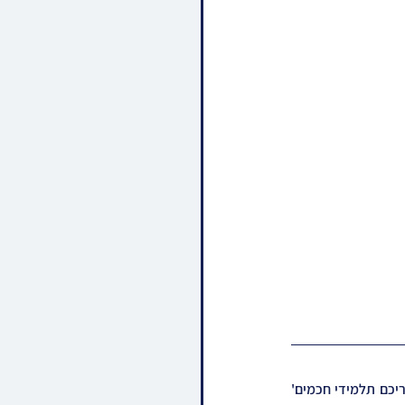
פארלאפענע וואך האט כ"ק אדמו"ר מצאנז קלויזענבורג שליט"א באשיינט די  מעמד כבוד התורה 'אשריכם תלמידי חכמים' 