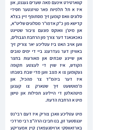
קווארטירט אינעם מאה שערים געגנט, און 
איז א תל תלפיות פאר טויזנטער חסידי 
סלונים וואס קומען זיך מסתופף זיין בצלא 
קדישא פון כ"ק אדמו"ר מסלונים שליט"א, 
און מיט'ן וואוקס פונעם ציבור שטייגט 
נאכאנאנד דער צורך פון הרחבת הגבולים, 
ווען אויב האט ביז עטליכע יאר צוריק זיך 
באוויזן דער געדרענג ביי די ימים טובים 
און שיינע שבתים און מאורעות בחצר 
הקודש, איז שוין די לעצטע תקופה 
געקומען צו א מצב ווען מדי שבת בשבתו 
איז דער ביהמ"ד צר מהכיל, און 
מ'מוטשעט זיך שטארק צו קענען 
מיטהאלטן די הייליגע תפילות און טישן 
מיט א הרחבת הדעת.
מיט עטליכע וואכן צוריק איז דעם רבי'נס 
יונגסטער זון, בנו חביבו הרה"צ רבי מרדכי 
בארזאווסקי ארויסגעפארן קיין אמעריקע 