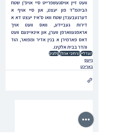
וועט זיין אויסגעשפרייט סיי אויפ'ן שטח 
הביהמ"ד פון יעצט, און סיי אויף א 
דערנעבענדן שטח וואו ס'איז יעצט דא א 
דירות געביידע, וואס וועט אויך 
אראפגעווארפן ווערן, און אינאיינעם וועט 
דאס פארמירן א בנין אדיר ומפואר, הוד 
והדר בבית אלקינו.
העדליין
הרחיבי אהלך
סלונים
נייעס
באריכט