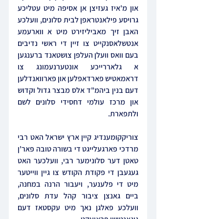
און מ'איז געזיצן אן אסיפה מיט עטליכע 
גרויסע פילאנטראפן לבית סלונים, וועלכע 
האבן זיך מאביליזירט מיט א ווארעמע 
אנטשלאסנקייט צו זיין די ראשי נדיבים 
בעם וואס וועלן העלפן צושטאנד ברענגען 
א גלאררייכע אונטערנעמונג צו 
דראמאטיש פארדאפלען און פארוואנדלען 
דעם בנין ביהמ"ד אלס מבצר גדול וקדוש 
און מרכז עולמי דחסידי סלונים לשם 
ולתפארת.
צוריקקומענדיג קיין ארץ ישראל האט רבי 
מרדכי פארגעלייגט די בשורה טובה פאר'ן 
טאטן דער סלונימער רבי, וועלכער האט 
געגעבן די פקודת הקודש צו גיין ווייטער 
מיט די פלענער, ויעבור הרנה במחנה, 
ביים גאנצן ציבור קהל עדת סלונים, 
וועלכע פאלגן נאך מיט עקסטאז דעם 