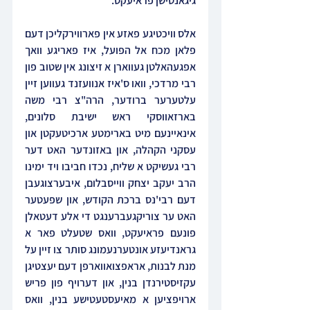
גיגאנטישן פראיעקט.
אלס וויכטיגע פאזע אין פארווירקליכן דעם 
פלאן מכח אל הפועל, איז פאריגע וואך 
אפגעהאלטן געווארן א זיצונג אין שטוב פון 
רבי מרדכי, וואו ס'איז אנוועזנד געווען זיין 
עלטערער ברודער, הרה"צ רבי משה 
בארזאווסקי ראש ישיבת סלונים, 
אינאיינעם מיט בארימטע ארכיטעקטן און 
עסקני הקהלה, און באזונדער האט דער 
רבי געשיקט א שליח, נכדו חביבו ויד ימינו 
הרב יעקב יצחק ווייסבלום, איבערצוגעבן 
דעם רבי'נס ברכת הקודש, און שפעטער 
האט ער צוריקגעברענגט די אלע דעטאלן 
פונעם פראיעקט, וואס שטעלט פאר א 
גראנדיעזע אונטערנעמונג סותר צו זיין על 
מנת לבנות, אראפצואווארפן דעם יעצטיגן 
עקזיסטירנדן בנין, און דערויף פון פריש 
ארויפציען א מאיעסטעטישע בנין, וואס 