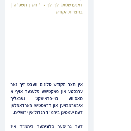
דאנערשטאג לך לך • ו' חשון תשפ"ה | 
בחצרות הקודש
אין חצר הקודש סלונים וועבט זיך גאר 
ערנסטע און פאקטישע פלענער אויף א 
מאסיווע בוי-פראיעקט גענצליך 
איבערצבויען און דראסטיש פארדאפלען 
דעם יעצטיגן ביהמ"ד הגדול אין ירושלים.
דער גרויסער סלונימער ביהמ"ד איז 