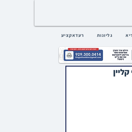
דיא
גליונות
רעדאקציע
קליין