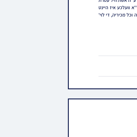
קול בחצרות - ברוך דיין האמת: אין ירושלים איז היינט נפטר געווארן האשה החשובה מרת חנה שרה קליין ע''ה אשת חיל עטרת 
בעלה הרה''ח המפואר ר' שמעון וואלף קליין מגבאי נאמן ושמש בקודש כ''ק האדמו''ר מבעלזא שליט''א וועלכע איז היינט 
נפטר געווארן אין עלטער פון 73 יאהר נאכן נישט זיין געזינט די לעצטע תקופה ל''ע לדאבון לב משפחתה וכל מכיריה, די לוי' 