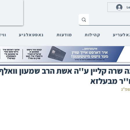
Lo
אלעריע
קהילות
מודעות
נאסטאלגיע
ווי
 שרה קליין ע''ה אשת הרב שמעון וואלף 
'ר מבעלזא
שפ"ג