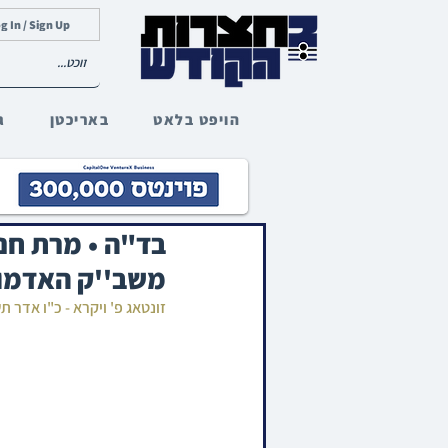
g In / Sign Up
הויפט בלאט
באריכטן
ג
בד"ה • מרת חנה
משב''ק האדמו'
זונטאג פ' ויקרא - כ"ו אדר ת