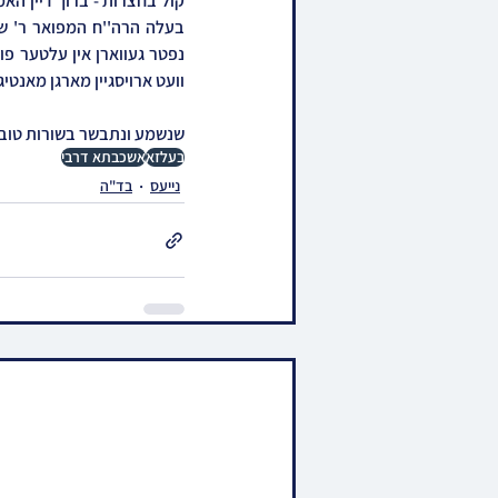
וועט ארויסגיין מארגן מאנטי
שנשמע ונתבשר בשורות טוב
בעלזא
אשכבתא דרבי
נייעס
בד"ה