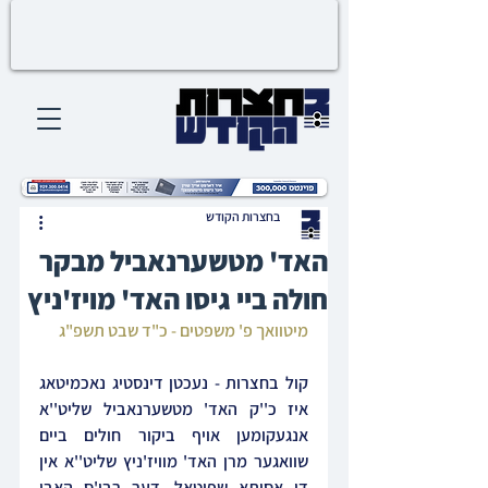
בחצרות הקודש
האד' מטשערנאביל מבקר
חולה ביי גיסו האד' מויז'ניץ
מיטוואך פ' משפטים - כ"ד שבט תשפ"ג
קול בחצרות - נעכטן דינסטיג נאכמיטאג 
איז כ''ק האד' מטשערנאביל שליט''א 
אנגעקומען אויף ביקור חולים ביים 
שוואגער מרן האד' מוויז'ניץ שליט''א אין 
די אסותא שפיטאל, דער רבי'ס האבן 