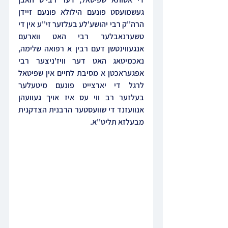
געשמועסט פונעם הילולא פונעם זיידן 
הרה''ק רבי יהושע'לע בעלזער זי''ע אין די 
טשערנאבלער רבי האט ווארעם 
אנגעווינטשן דעם רבין א רפואה שלימה, 
נאכמיטאג האט דער וויז'ניצער רבי 
אפגעראכטן א מסיבת לחיים אין שפיטאל 
לרגל די יארצייט פונעם מיטעלער 
בעלזער רב ווי עס איז אויך געוועהן 
אנוועזנד די שוועסטער הרבנית הצדקנית 
מבעלזא תליט''א.