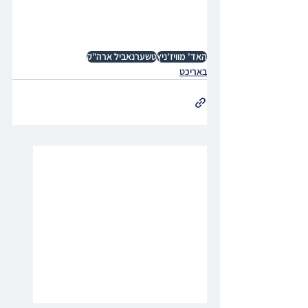
האד' מוויז'ניץ
טשערנאביל ארה"ק
באריכט