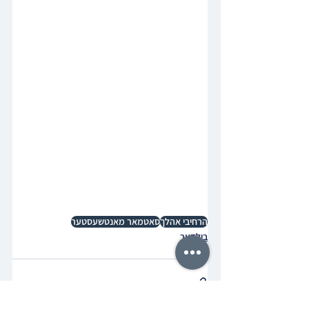
הרחיבי אהלך
סאטמאר מאנטשעסטער
בילדער
באריכט