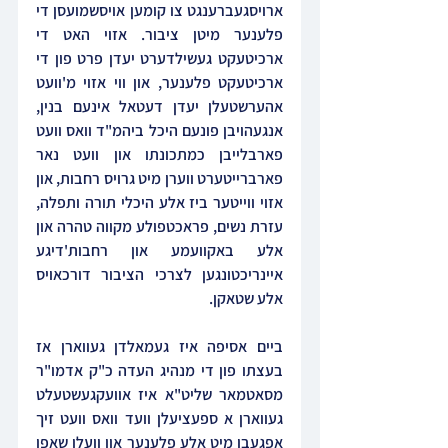
ארויסגעברענגט צו קומען אויסשמועסן די 
פלענער מיטן ציבור. אזוי האט די 
ארכיטעקט געשילדערט יעדן פרט פון די 
ארכיטעקט פלענער, און ווי אזוי מ'וועט 
אהערשטעלן יעדן דעטאל אינעם בנין, 
אנגעהויבן פונעם היכל ביהמ"ד וואס וועט 
פארבלייבן כמתכונתו און וועט נאר 
פארברייטערט ווערן מיט גרויס רחבות, און 
אזוי ווייטער ביז אלע היכלי תורה ותפלה, 
עזרת נשים, פראכטפולע מקווה טהרה און 
אלע באקוועמע און רחבות'דיגע 
איינריכטונגען לצרכי הציבור דורכאויס 
אלע שטאקן.
ביים אסיפה איז געמאלדן געווארן אז 
בעצתו פון די מנהיג העדה כ"ק אדמו"ר 
מסאטמאר שליט"א איז אוועקגעשטעלט 
געווארן א ספעציעלן וועד וואס וועט זיך 
אפגעבן מיט אלע פלענער און וועלן שאפן 