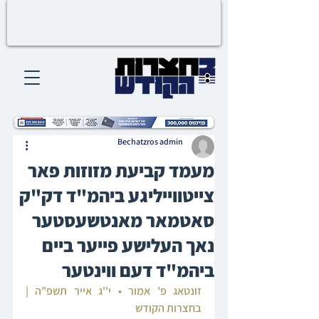
Bechatzros admin
מעמד קביעת מזוזות פאר
צייטווייליגע ביהמ"ד דק"ק
סאטמאר מאנטשעסטער
נאך העלישע פייער ביים
ביהמ"ד דעם ווינטער
זונטאג פ' אמור • י''ג אייר תשפ"ה | 
בחצרות הקודש