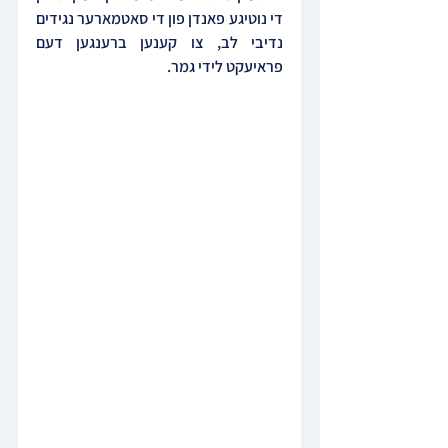
די נוטיגע פאנדן פון די סאטמארער נגידים 
נדיבי לב, צו קענען ברענגען דעם 
פראיעקט לידי גמר.