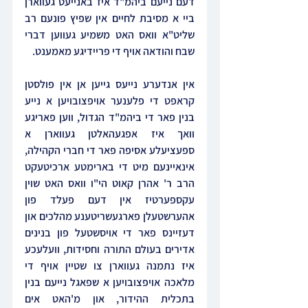
דעם נייעם ביהמ"ד איז באנייעט געווארן 
ביי א מסיבת לחיים אין שפיץ פונעם רב 
שליט"א וואס האט משמיע געווען דברי 
שבח והודאה אויף די פריידיגע מאמענט.
אין אנדערע נייעס גייען אן אין פולסטן 
קראפט די פלענער אויפצובויען א נייע 
בנין פאר די ביהמ"ד הגדול, ווען פאריגע 
וואך איז אפגעהאלטן געווארן א 
ספעציעלע אסיפה פאר די חברי הקהילה, 
אינאיינעם מיט די בארימטע ארכיטעקט 
הרב ר' אהרן קאוט הי"ו וואס האט שוין 
עקספערטיז אין דעם פעלד פון 
אהערשטעלן פארגעשריטענע מהלכים און 
דעזיינס פאר די אויסשטעל פון בנינים 
אדירים בעולם התורה וחסידות, וועלעכע 
איז נתמנה געווארן צו שטיין אויף די 
מלאכה אויפצובויען א שפאגל נייעם בנין 
בתכלית ההידור, און מ'האט אים 