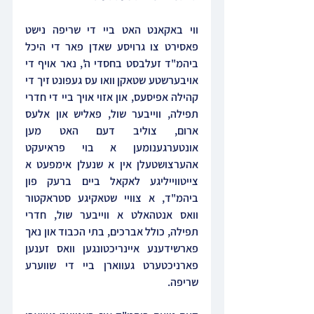
ווי באקאנט האט ביי די שריפה נישט 
פאסירט צו גרויסע שאדן פאר די היכל 
ביהמ"ד זעלבסט בחסדי ה', נאר אויף די 
אויבערשטע שטאקן וואו עס געפונט זיך די 
קהילה אפיסעס, און אזוי אויך ביי די חדרי 
תפילה, ווייבער שול, פאליש און אלעס 
ארום, צוליב דעם האט מען 
אונטערגענומען א בוי פראיעקט 
אהערצושטעלן אין א שנעלן אימפעט א 
צייטווייליגע לאקאל ביים ברעק פון 
ביהמ"ד, א צוויי שטאקיגע סטראקטור 
וואס אנטהאלט א ווייבער שול, חדרי 
תפילה, כולל אברכים, בתי הכבוד און נאך 
פארשידענע איינריכטונגען וואס זענען 
פארניכטערט געווארן ביי די שווערע 
שריפה.