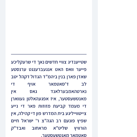
שטייענדיג צוויי חדשים נאך די שרעקליכע 
פייער וואס האט אנגעברענגט ערנסטע 
שאדן פארן בנין ביהמ"ד הגדול דקהל יטב 
לב ד'סאטמאר אויף די 
נארטהאמבערלאנד גאס אין 
מאנטשעסטער, איז אפגעהאלטן געווארן 
די מעמד קביעת מזוזות פאר די נייע 
צייטווייליגע בית המדרש פון די קהילה, אין 
שפיץ פונעם רב הגה"צ ר' ישראל חיים 
הורוויץ שליט"א מראחוב ואבד"ק 
סאטמאר מאנטשעסטער.