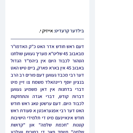
בילדער קרעדיט: 
אייזיק י.
דעם ראש חודש אדר האט כ"ק האדמו"ר 
מבאבוב 45 שליט"א מעריך געווען שולחנו 
הטהור לכבוד היום אין ביהמ"ד הגדול 
באבוב 45 אין בארא פארק, ביים טיש האט 
דער רבי מכבד געווען דעם פורים רב הרב 
בנציון יוסף ריינהאלד משמח צו זיין מיט 
דברי בדחנות אין דאן משמיע געווען 
דברות קודש, דברי אגדה והתחזקות 
לכבוד היום. דעם ערשטן טאג ראש חודש 
האט דער רבי אפגעראכטן א סעודת ראש 
חודש אינאיינעם מיט די תלמידי הישיבות 
קטנות "חכמת שלמה" און "קדושת 
שלמה" מיוחד פאר די בחורים וועלכע 