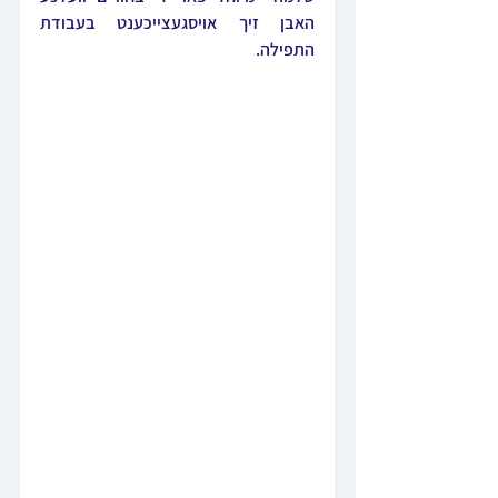
האבן זיך אויסגעצייכענט בעבודת 
התפילה.