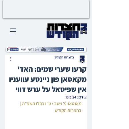
בחצרות הקודש
קרעו שערי שמים: האד'
מקאסאן פון ניינטע עוועניו
אין שפיטאל על ערש דווי
עודכן:
24 בינו׳
מאנטאג פ' וישב • ט"ו כסלו תשפ"ה | 
בחצרות הקודש