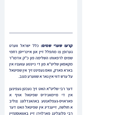
קרעו שערי שמים: 
כלל ישראל ווערט 
גערופן צו מתפלל זיין און איינרייסן רחמי 
שמים לרפאותו השלימה פון כ"ק אדמו"ר 
מקאסאן שליט"א פון די ניינטע עוועניו אין 
בארא פארק, וואס געפינט זיך אין שפיטאל 
על ערש דווי אין גאר א שווערע מצב.
דער רבי שליט"א האט זיך נעכטן געפינען 
אין די מיימאנידיס שפיטאל אויף א 
פאראויס-געפלאנטע באהאנדלונג צוליב 
א חולשה, זייענדיג אין שפיטאל האט דער 
רבי פלוצלינג פארלוירן זיין באוואוסטזיין 