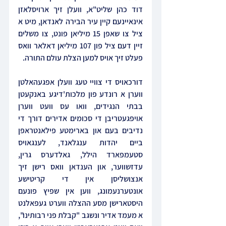
דוד כהן שליט"א, וועלן זיך ארויסלאזן 
אינאיינעם קיין עיר הבירה לאנדאן, מיט א 
ציל צו שאפן 15 מיליאן פונט, צו משלים 
זיין דעם ציל פון 107 מיליאן דאלאר וואס 
פעלט זיך אויס למען הצלת עולם התורה.
דורכאויס די צוויי טעג וועלן אפגעהאלטן 
ווערן א רונדע פון מלכות'דיגע באנקעטן 
בבתי הנגידים, וואו עס וועט ווערן 
אויפגעטריבן די סכומים אדירים דורך די 
נדיבים בעם און בארימטע פילאנטראפן 
ביים יהדות ענגלאנד, לענגאויס 
סטעמפארד הילל, גאלדערס גרין, 
עדזשווער, און הענדאן וואס רישן זיך 
אנצושליסן אין די קריטישע 
אונטערנעמונג, ווען אין שפיץ פונעם 
היסטארישן מסע ההצלה ווערט געפאלנט 
א מעמד אדיר ונשגב "קבלת פני רבותינו", 