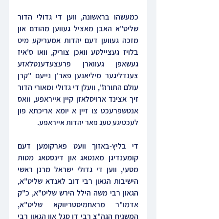
כמעשהו בראשונה, ווען די גדולי הדור 
שליט"א האבן מאציל געווען מהודם און 
מזכה געווען דעם יהדות אמעריקע מיט 
בלויז געציילטע וואכן צוריק, וואו ס'איז 
געשאפן געווארן פרעצעדענטלאזע 
צענדליגער מיליאנען פאר'ן נייעם "קרן 
עולם התורה", וועלן די גדולי ומאורי הדור 
זיך אצינד ארויסלאזן קיין אייראפע, וואס 
אנטשפרעכט צו זיין א יומא אריכתא פון 
לעכטיגע טעג פאר יהדות אייראפע.
די בליץ-באזוך וועט פארקומען דעם 
קומענדיגן מאנטאג און דינסטאג מטות 
מסעי, ווען די גדולי ישראל מרנן ראשי 
הישיבות הגאון רבי דוב לאנדא שליט"א, 
הגאון רבי משה הילל הירש שליט"א, כ"ק 
אדמו"ר מראחמיסטריווקא שליט"א, 
המשגיח הגה"צ רבי דן סגל און הגאון רבי 