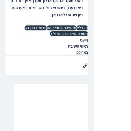
וואס וועט אפגעראכטן ווערן אויף א ריזן 
פארנעם, דינסטאג פ' מטו"מ אין צענטער 
פון שטאט לאנדאן.
העדליין
מסעיהם למוצאיהם
תרומת הקודש
מסע ההצלה סיון תשפ"ד
נייעס
ראשי הישיבת
באריכט