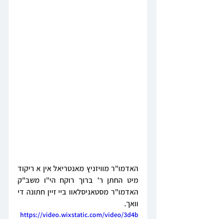
האדמו"ר מוויזניץ מאנטריאל אין א ריקוד 
מיט החתן ר' ברוך רוקח הי"ו משב"ק 
האדמו"ר מסטאניסלאוו ביי זיין חתונה די 
וואך. 
https://video.wixstatic.com/video/3d4b