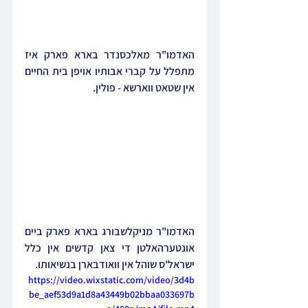
האדמו"ר מאלכסנדר בארא פארק איז 
מתפלל על קברי אבותיו אויפן בית החיים 
אין שטאט ווארשא - פולין.
האדמו"ר מניקלשבורג בארא פארק ביים 
אונטערהאלטן די צאן קדשים אין כלל 
ישראל'ס שוהל אין וואודבארן בנשיאותו.
https://video.wixstatic.com/video/3d4b
be_aef53d9a1d8a43449b02bbaa033697b