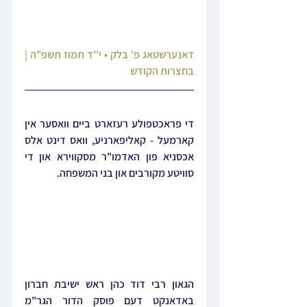
דאנערשטאג פ' בלק • י''ד תמוז תשפ"ה | 
בחצרות הקודש
די פראכטפולע רעזארט ביים וואסער אין 
קארמעל - קאליפארניע, וואס דינט אלס 
אכסניא פון האדמו"ר מסקווירא און די 
סוויטע מקורבים און בני המשפחה.
הגאון רבי דוד כהן ראש ישיבת חברון 
באדאנקט דעם פוסק הדור הגר"מ 