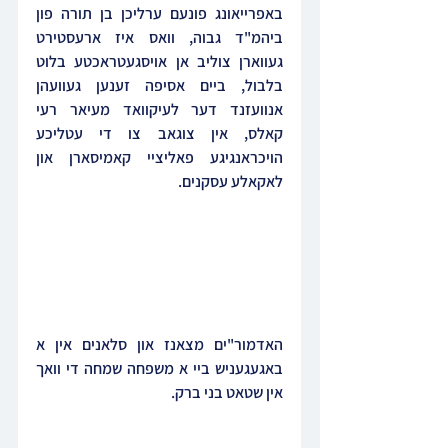
באפרייאונג פונעם ערליכן בן תורה פון 
ביהמ"ד גבוה, וואס איז ארעסטירט 
געווארן צוליב אן אויסגעטראכטע בלוט 
בלבול, ביים אסיפה זענען געוועהן 
אנוועזנד דער לעיקוואד מעיאר רעי 
קאלס, אין צוגאב צו די עטליכע 
הויכראנגיגע פאליציי קאמיסארן און 
לאקאלע עסקנים.
האדמור"ים מצאנז און סלאנים אין א 
באגעגעניש ביי א משפחה שמחה די וואך 
אין שטאט בני ברק.