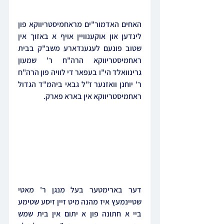
האחים האדמור"ים מראחמיסטריווקא פון 
לינדען און אוקענוויין אויף א באזוך אין 
שטוב פונעם לעגענדארע משב"ק בבית 
ראחמיסטריווקא הרה"ח ר' שמעון 
גרינוואלד הי"ו בעפאר די לוויה פון הרה"ח 
ר' יוחנן וואזנער ז"ל גבאי ביהמ"ד הגדול 
ראחמיסטריווקא אין בארא פארק.
דער בארימטער בעל מנגן ר' מאטי 
שטיינמעץ איז מהנה מיט זיין זיסע שטימע 
ביי א חתונה פון א יתום אין בית שמש 