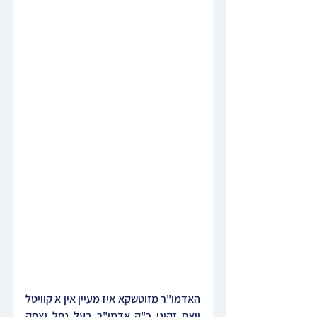
האדמו"ר מזוטשקא איז מעיין אין א קוויטל 
וואס זקינו כ"ק אדמו"ר בעל נחל יצחק 