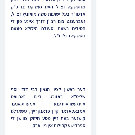
מזוטשקא זצ"ל האט געשיקט צו כ"ק 
אדמו"ר בעל ישועות משה מוויזניץ זצ"ל, 
געברענגט צום רבי'ן דורך איינע פון די 
חסידים בשעתן סעודת הילולא פונעם 
זוטשקא רבי'ן ז"ל.
דער ראשון לציון הגאון רבי דוד יוסף 
שליט"א באזוכט ביים נארוואס 
איינגעשוואוירענער אמעריקאנער 
אמבאסאדאר קיין פראנקרייך, טשארלס 
קושנער בעת זיין מסע חיזוק צווישן די 
ספרדישע קהילות אין ניו יארק.