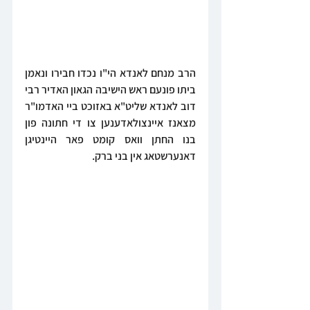
הרב מנחם לאנדא הי"ו נכדו חבירו ונאמן 
ביתו פונעם ראש הישיבה הגאון האדיר רבי 
דוב לאנדא שליט"א באזוכט ביי האדמו"ר 
מצאנז איינצולאדענען צו די חתונה פון 
בנו החתן וואס קומט פאר היינטיגן 
דאנערשטאג אין בני ברק.