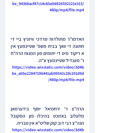
be_94366acf47c14c60a9d826592121e313/
480p/mp4/file.mp4
האדמו"ר מתולדות מרדכי וויזניץ ביי די 
חתונה די וואך בבית משפ' שטיינמעץ אין 
א ריקוד מיט די יתומים פון המנוח הרה"ח 
ר' מענדיל שטיינמעץ ע"ה.
https://video.wixstatic.com/video/3d4b
be_a65e22847196441ab99542c28c191d9d
/480p/mp4/file.mp4
הרה"צ ר' ירחמיאל יוסף בידערמאן 
מלעלוב באזוכט בהיכלו פון המקובל 
הגה"צ רבי דוב קוק שליט"א אין טבריה.
https://video.wixstatic.com/video/3d4b