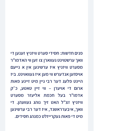
פנים חדשות: חסידי סערט וויזניץ זענען די 
וואך ערשטוינט געווארן צו זען ווי האדמו"ר 
מסערט וויזניץ איז ערשינען אין א נייעם 
אויסזען אנדערש ווי מען איז געוואוינט. ביז 
היינט פלעג דער רבי גיין מיט זיינע פאות 
ארום די אויערן – ווי זיין טאטע, כ״ק 
אדמו"ר בעל חכמת אליעזר מסערט 
וויזניץ זצ"ל האט זיך נוהג געוועהן. די 
וואך, איבערראשנד, איז דער רבי ערשינען 
מיט די פאות געקרייזלט כמנהג חסידים.