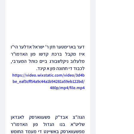
דער בארימטער חזן ר' ישראל אדלער הי"ו 
איז מקבל ברכת קדשו פון האדמו"ר 
מלעלוב ניקלשבורג ביים כותל המערבי, 
לכבוד די חתונה פון א קינד.
https://video.wixstatic.com/video/3d4b
be_eaf3cff54a9c44a1b94281a59eb122bd/
480p/mp4/file.mp4
הגה"צ אבד"ק פשעווארסק לאנדאן 
שליט"א בנו הגדול פון האדמו"ר 
מפשעווארסק באשיינט די מעמד החומש 