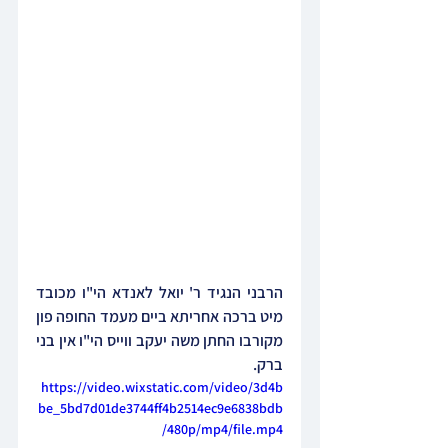
הרבני הנגיד ר' יואל לאנדא הי"ו מכובד 
מיט ברכה אחריתא ביים מעמד החופה פון 
מקורבו החתן משה יעקב ווייס הי"ו אין בני 
ברק.
https://video.wixstatic.com/video/3d4b
be_5bd7d01de3744ff4b2514ec9e6838bdb
/480p/mp4/file.mp4