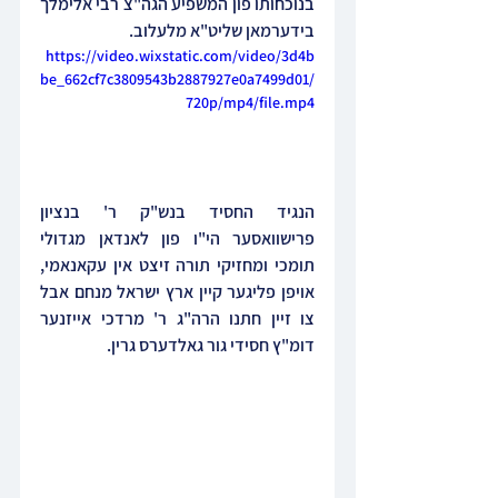
בנוכחותו פון המשפיע הגה"צ רבי אלימלך 
בידערמאן שליט"א מלעלוב.
https://video.wixstatic.com/video/3d4b
be_662cf7c3809543b2887927e0a7499d01/
720p/mp4/file.mp4
הנגיד החסיד בנש"ק ר' בנציון 
פרישוואסער הי"ו פון לאנדאן מגדולי 
תומכי ומחזיקי תורה זיצט אין עקאנאמי, 
אויפן פליגער קיין ארץ ישראל מנחם אבל 
צו זיין חתנו הרה"ג ר' מרדכי אייזנער 
דומ"ץ חסידי גור גאלדערס גרין.