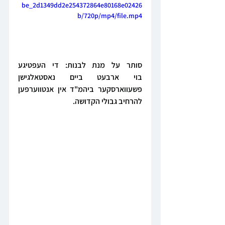
be_2d1349dd2e254372864e80168e02426
b/720p/mp4/file.mp4
סותר על מנת לבנות: די העפטיגע 
בוי ארבעט ביים נאסטאלגישן 
פשעווארסקער ביהמ"ד אין אנטווערפען 
להרחיב גבולי הקדושה.