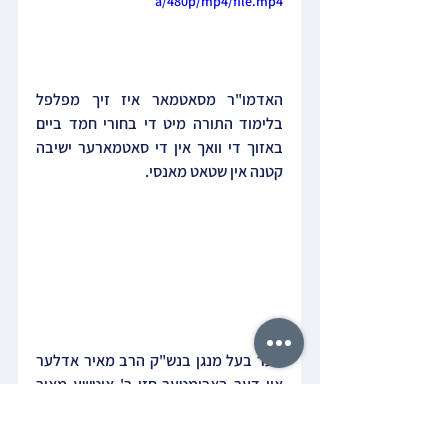
a/480p/mp4/file.mp4
האדמו"ר מסאטמאר איז זיך מפלפל 
בלימוד התורה מיט די בחורי חמד ביים 
באזוך די וואך אין די סאטמארער ישיבה 
קטנה אין שטאט מאנסי.
דער בעל מנגן בנש"ק הרב מאיר אדלער 
און דער בארימטער חזן ר' איטשע מאיר 
העלפגאט הי"ו מערקט "קרישקעס" 
במעונו פונעם פוסק הדור הגר"מ 