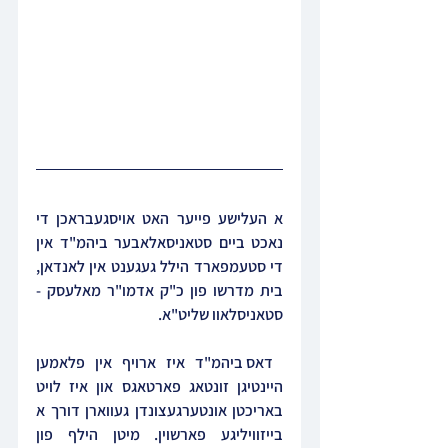
א העלישע פייער האט אויסגעבראכן די 
נאכט ביים סטאניסאלאבער ביהמ"ד אין 
די סטעמפארד הילל געגענט אין לאנדאן, 
בית מדרשו פון כ"ק אדמו"ר מאלעסק - 
סטאניסלאוו שליט"א.
 דאס ביהמ"ד איז ארויף אין פלאמען 
היינטיגן זונטאג פארטאגס און איז לויט 
באריכטן אונטערגעצונדן געווארן דורך א 
בייזוויליגע פארשוין. מיטן הילף פון 