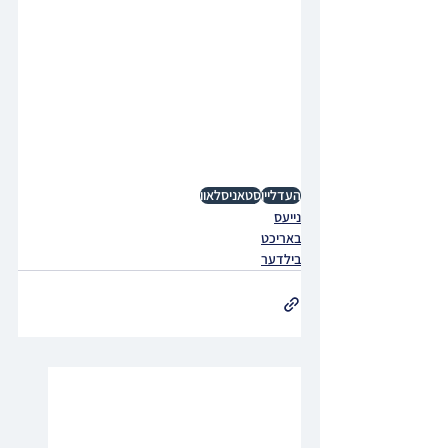
העדליין
סטאניסלאוו
נייעס
באריכט
בילדער