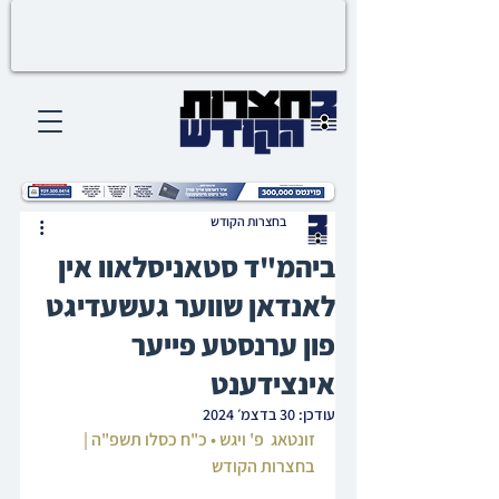
בחצרות הקודש
ביהמ"ד סטאניסלאוו אין
לאנדאן שווער געשעדיגט
פון ערנסטע פייער
אינצידענט
עודכן:
30 בדצמ׳ 2024
זונטאג  פ' ויגש • כ"ח כסלו תשפ"ה | 
בחצרות הקודש