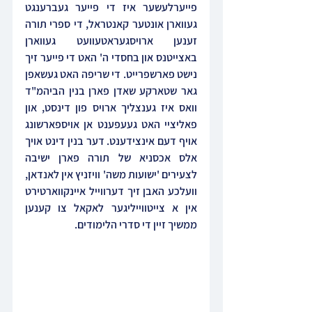
פייערלעשער איז די פייער געברענגט 
געווארן אונטער קאנטראל, די ספרי תורה 
זענען ארויסגעראטעוועט געווארן 
באצייטנס און בחסדי ה' האט די פייער זיך 
נישט פארשפרייט. די שריפה האט געשאפן 
גאר שטארקע שאדן פארן בנין הביהמ"ד 
וואס איז גענצליך ארויס פון דינסט, און 
פאליציי האט געעפענט אן אויספארשונג 
אויף דעם אינצידענט. דער בנין דינט אויך 
אלס אכסניא של תורה פארן ישיבה 
לצעירים 'ישועות משה' וויזניץ אין לאנדאן, 
וועלכע האבן זיך דערווייל איינקווארטירט 
אין א צייטווייליגער לאקאל צו קענען 
ממשיך זיין די סדרי הלימודים.