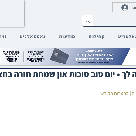
Lo
אלעריע
קהילות
מודעות
נאסטאלגיע
ווי
ּעֲשֶׂה לְךָ • יום טוב סוכות און שמחת תורה ב
ה | בחצרות הקודש‎