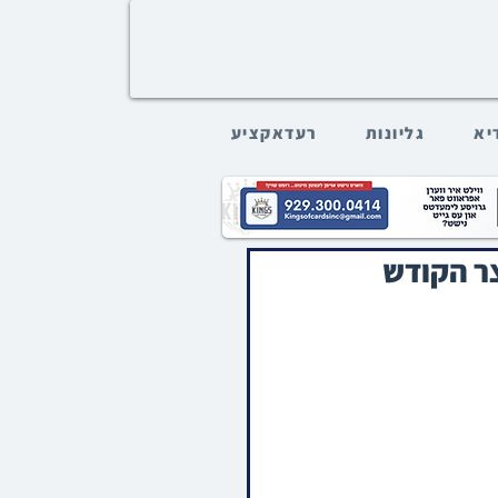
דיא
גליונות
רעדאקציע
חצר הקודש