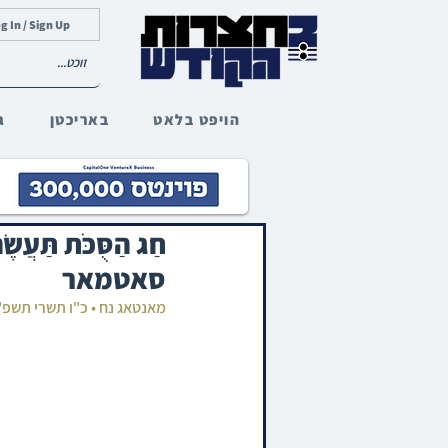
g In / Sign Up
הויפט בלאט
באריכטן
ג
חַג הַסֻּכֹּת תַ
סאטמאר
מאנטאג נח • כ"ו תשרי תשפ"