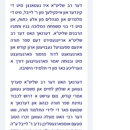
דער רב שליט"א איז געטאנצן מיט די 
קינדער און איינקילעך פון ר' לייבל, מיט די 
מלמדים און מנהלים פון אלע כתות, און 
מיט די בני משפחת המלוכה בניו וחתניו 
הרבנים שליט"א. דערנאך האט דער רב 
שליט"א אריינגעפירט דעם ספר תורה 
אינעם ספעציעל געבויעטן ארון קודש און 
פארגעזאגט לדוד מזמור פארגעזעצט 
מיט ובנוחה יאמר פארגעזינגען דורך א 
הערליכע כאר פון די תלמידי הישיבה.
דערנאך האט דער רב שליט"א מעריך 
געווען א שולחן לחיים און משמיע געווען 
אמרי קודש, צום ערשט א דרוש לכבוד 
נתינת ספר תורה כנהוג און דערנאך א 
שמועס פאר די ילידי התלמוד תורה, וואו 
דער רבי האט מעלה געווען זכרו הטוב 
פונעם אומפארגעסליכן נדיב ר' לייבל ע"ה 