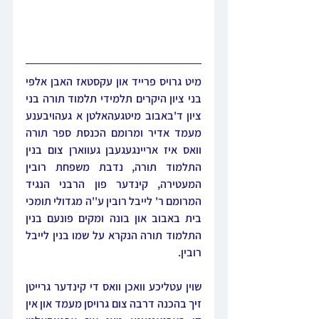
מיט גרויס פרייד און עקסטאז האבן אלפי 
בני ציון היקרים תלמידי תלמוד תורה בני 
ציון ד'באבוב מיטגעהאלטן א געהויבענע 
מעמד אדיר ומרומם הכנסת ספר תורה 
וואס איז אריינגעגעבן געווארן צום בנין 
התלמוד תורה, נדבת משפחת רובין 
המעטירה, קינדער פון הרבני הנגיד 
המרומם ר' לייבל רובין ע''ה מגדולי תומכי 
בית באבוב און בונה ומקים פונעם בנין 
התלמוד תורה הנקרא על שמו בנין לייבל 
רובין.
שוין עטליכע וואכן וואס די קינדער גרייטן 
זיך בהכנה דרבה צום גרויסן מעמד און אין 