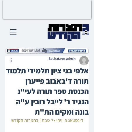
Bechatzros admin
אלפי בני ציון תלמידי תלמוד
תורה ד'באבוב פייערן
הכנסת ספר תורה לעי"נ
הנגיד ר' לייבל רובין ע"ה
בונה ומקים הת"ת
דינסטאג פ' ויחי • י' טבת | בחצרות הקודש