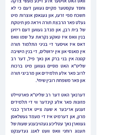
וואס האט אויסער אלע זיינע מעשי צדקה 
וחסד עקסטער מקיים געווען דעם כי לא 
תשכח מפי זרעו, און געגאסן אוצרות מיט 
געלט פאר הרבצת תורה ויראה פון תינוקת 
של בית רבן, און מנדב געווען דעם ריזיגן 
בנין וואס איז טאקע נקראת על שמו וואס 
דאס איז אויסער די בניני התלמוד תורה 
אין מאנסי און אין ירושלים, די בנין הישיבה 
קטנה אין בני ברק און נאך פיל, דער רב 
שליט"א האט מסיים געווען מיט ברכות 
לרוב פאר אלע תלמידים און מרביצי תורה 
און פאר משפחת רובין שיחי'.
דערנאך האט דער רב שליט"א פארטיילט 
מזונות פאר אלע קינדער ווי די תלמידים 
זענען אריבער א שעה צייט אדורך כבני 
מרון, און דערמיט איז די מעמד געשלאסן 
געווארן נאך עטליכע געהויבענע שעות של 
תענוג רוחני וואס וועט לאנג געדענקט 