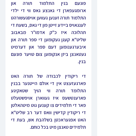
פונעם בנין התלמוד תורה און 
ארומגעפארן די גאנצע גאס ווי די ילדי 
התלמוד תורה זענען געווען אויסגעשורהט 
לענגאויס ביידע זייטן פון די גאס, בשעת די 
תהלוכה איז כ"ק אדמו"ר מבאבוב 
שליט"א קעגן געקומען די ספר תורה און 
איבערגענומען דעם ספר און דערמיט 
געטאנצן ביזן אנקומען צום טויער פונעם 
בנין.
די ריקודין לכבודה של תורה האט 
פארגעזעצט אין די אולם הייטנער בבנין 
התלומד תורה ווי הויך שטאקיגע 
פארענטשעס איז געווארן אויפשטעלט 
פאר די תלמידים צו קענען גוט מיטהאלטן 
די ריקודין קדישין וואס דער רב שליט"א 
האט אפגעראכטן בשלהבת אש, בעת די 
תלמידים טאנצן מיט בכל כוחם.