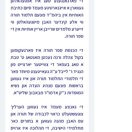
די פארגאנגענע טעג איז אפגעהאלטן 
געווארן א אייגנארטיגע מעמד סיום כתיבת 
האותיות אין ביהמ''ד פונעם תלמוד תורה 
ווי אלע קינדער האבן מיטגעהאלטן ווי 
זייערע מלמדים שרייבן אריין אותיות אין די 
ספר תורה.
די הכנסת ספר תורה איז פארגעקומען 
בקול צהלה ורנה נעכטן מאנטאג ט' טבת 
א טאג בעפאר די צווייטער יארצייט פון 
הנגיד ר' לייבל ע''ה געאייגענט מיוחד פאר 
די תלמודי התלמוד תורה און איז געווען 
בראשות פונעם מנהיג העדה און נשיא 
המוסדות כ''ק אדמו"ר מבאבוב שליט"א.
די גאנצע מעמד איז געווען הערליך 
צוגעשטעלט כראוי לכבודה של תורה און 
עס האבן מהנה געווען א בחורים כאר 
מתלמידי הישיבה, די תהלוכה איז ארויס 