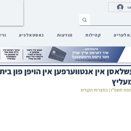
Lo
אלעריע
קהילות
מודעות
נאסטאלגיע
ווי
שלאסן אין אנטווערפען אין הויפן פון בי
עליץ
תמוז תשפ"ו | בחצרות הקודש