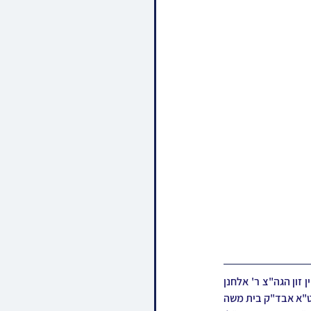
שמחת התנאים לרגל די שידוך שליסן פון א אייניקל ביי כ"ק אדמו"ר ממעליץ שליט"א, די חתן א זון פון זיין זון הגה"צ ר' אלחנן 
הורוויץ שליט"א אבד"ק ראפשיץ קרית יואל, מיט די כלה א טאכטער פון הגה"צ ר' נפתלי אלימלך רייך שליט"א אבד"ק בית משה 