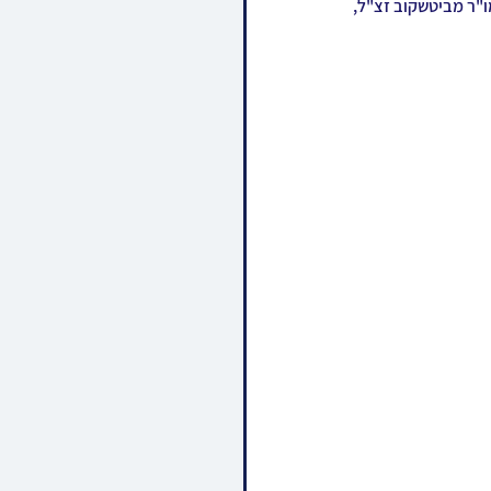
אהרן פשעווארסק אנטווערפן, זון פון כ"ק גאב"ד פשעווארסק וויליאמסבורג זצ"ל און איידעם ביי כ"ק אדמו"ר מביטשקוב זצ"ל, 