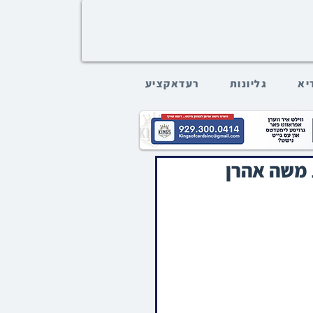
דיא
גליונות
רעדאקציע
ת משה אהרן