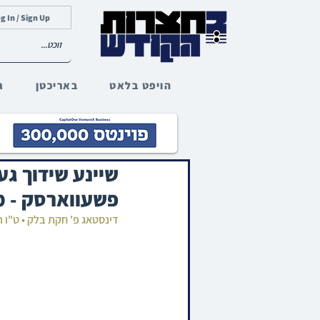
g In / Sign Up
הויפט בלאט
באריכטן
ג
שיינע שידוך גע
פשעווארסק - מ
דינסטאג פ' חקת בלק • ט"ו 