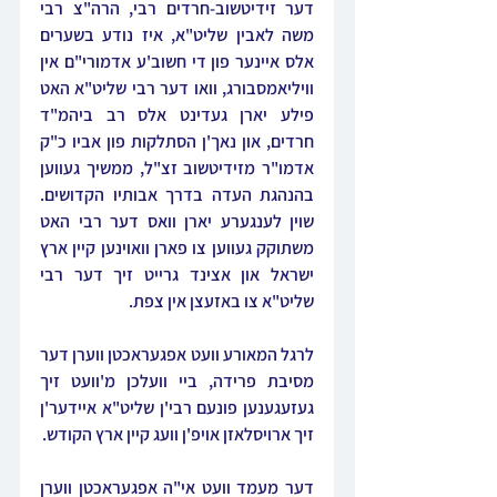
דער זידיטשוב-חרדים רבי, הרה"צ רבי 
משה לאבין שליט"א, איז נודע בשערים 
אלס איינער פון די חשוב'ע אדמורי"ם אין 
וויליאמסבורג, וואו דער רבי שליט"א האט 
פילע יארן געדינט אלס רב ביהמ"ד 
חרדים, און נאך'ן הסתלקות פון אביו כ"ק 
אדמו"ר מזידיטשוב זצ"ל, ממשיך געווען 
בהנהגת העדה בדרך אבותיו הקדושים. 
שוין לענגערע יארן וואס דער רבי האט 
משתוקק געווען צו פארן וואוינען קיין ארץ 
ישראל און אצינד גרייט זיך דער רבי 
שליט"א צו באזעצן אין צפת.
לרגל המאורע וועט אפגעראכטן ווערן דער 
מסיבת פרידה, ביי וועלכן מ'וועט זיך 
געזעגענען פונעם רבי'ן שליט"א איידער'ן 
זיך ארויסלאזן אויפ'ן וועג קיין ארץ הקודש.
דער מעמד וועט אי"ה אפגעראכטן ווערן 