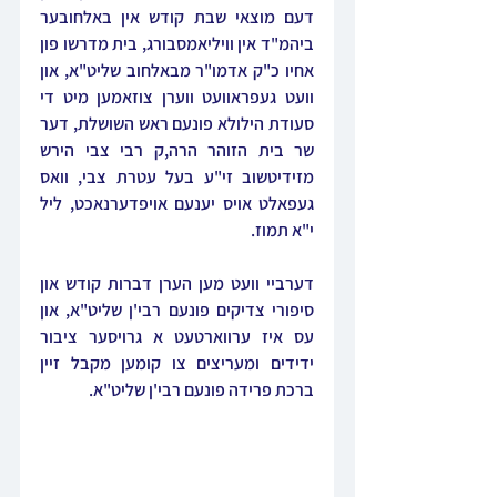
דעם מוצאי שבת קודש אין באלחובער 
ביהמ"ד אין וויליאמסבורג, בית מדרשו פון 
אחיו כ"ק אדמו"ר מבאלחוב שליט"א, און 
וועט געפראוועט ווערן צוזאמען מיט די 
סעודת הילולא פונעם ראש השושלת, דער 
שר בית הזוהר הרה,ק רבי צבי הירש 
מזידיטשוב זי"ע בעל עטרת צבי, וואס 
געפאלט אויס יענעם אויפדערנאכט, ליל 
י"א תמוז.
דערביי וועט מען הערן דברות קודש און 
סיפורי צדיקים פונעם רבי'ן שליט"א, און 
עס איז ערווארטעט א גרויסער ציבור 
ידידים ומעריצים צו קומען מקבל זיין 
ברכת פרידה פונעם רבי'ן שליט"א.