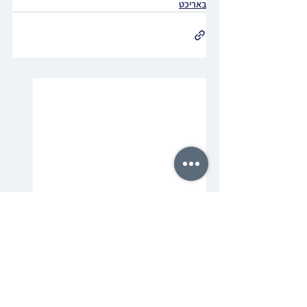
באריכט
תגובות