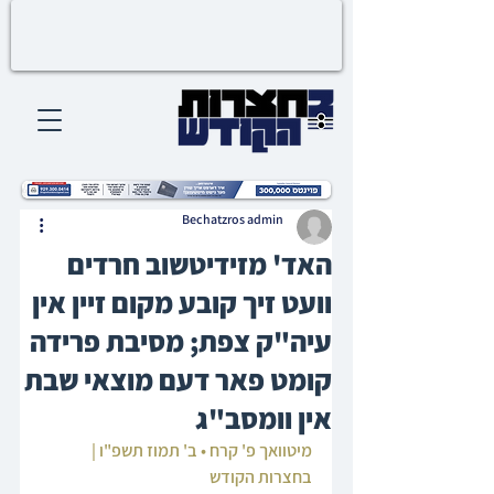
Bechatzros admin
האד' מזידיטשוב חרדים
וועט זיך קובע מקום זיין אין
עיה"ק צפת; מסיבת פרידה
קומט פאר דעם מוצאי שבת
אין וומסב"ג
מיטוואך פ' קרח • ב' תמוז תשפ"ו | 
בחצרות הקודש