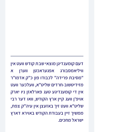
דעם קומענדיגן מוצאי שבת קודש וועט אין 
וויליאמסבורג אפגעראכטן ווערן א 
"מסיבת פרידה" לכבודו פון כ"ק אדמו"ר 
מזידיטשוב-חרדים שליט"א, וועלכער וועט 
אין די קומענדיגע טעג פארלאזן ניו יארק 
אויפ'ן וועג קיין ארץ הקודש, וואו דער רבי 
שליט"א וועט זיך באזעצן אין עיה"ק צפת, 
ממשיך זיין בעבודת הקודש באוירא דארץ 
ישראל מחכים.