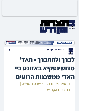
בחצרות הקודש
לברך ולהתברך • האד'
מדושינסקיא באזוכט ביי
האד' ממשכנות הרועים
זונטאג פ' יתרו • י"א שבט תשפ"ה | 
בחצרות הקודש