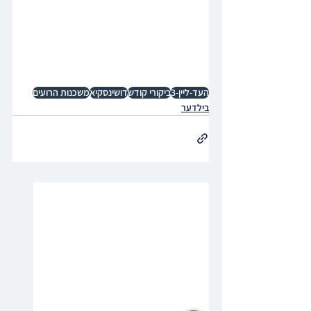
העד-ליין-3
ביקורי קודש
דושינסקיא
משכנות הרועים
בילדער