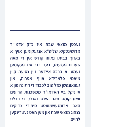
נעכטן מוצאי שבת איז כ"ק אדמו"ר 
מדושינסקיא שליט"א אנגעקומען אויף א 
באזוך בביתו נאווה קודש אין די מאה 
שערים געגענט, דער רבי איז געקומען 
נעמען א ברכה איידער זיין נסיעה קיין 
מיאמי פלארידא אויף אפרוה, און 
געוואונטשן מזל טוב לכבוד די חתונה פון א 
אייניקל ביי האדמו"ר ממשכנות הרועים 
וואס קומט פאר היינט נאכט, די רבי'ס 
האבן ארומגעשמועסט סיפורי צדיקים 
כנהוג מוצאי שבת און מען האט געטרינקען 
לחיים.