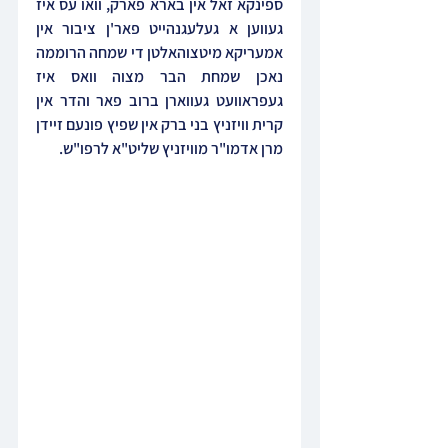
ספינקא זאל אין בארא פארק, וואו עס איז 
געווען א געלעגנהייט פאר'ן ציבור אין 
אמעריקא מיטצוהאלטן די שמחה הרוממה 
נאכן שמחת הבר מצוה וואס איז 
געפראוועט געווארן ברוב פאר והדר אין 
קרית וויזניץ בני ברק אין שפיץ פונעם זיידן 
מרן אדמו"ר מוויזניץ שליט"א לרפו"ש.