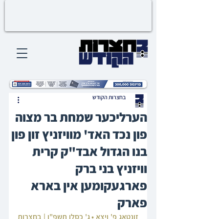
בחצרות הקודש
הערליכער שמחת בר מצוה
פון נכד האד' מוויזניץ זון פון
בנו הגדול אבד"ק קרית
וויזניץ בני ברק
פארגעקומען אין בארא
פארק
זונטאג פ' ויצא • ג' כסלו תשפ"ו | בחצרות 