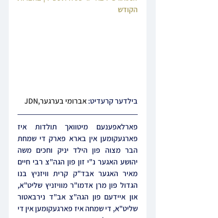
הקודש
בילדער קרעדיט: 
אברומי בערגער,JDN
פארלאפענעם מיטוואך תולדות איז 
פארגעקומען אין בארא פארק די שמחת 
הבר מצוה פון הילד יניק וחכים משה 
יהושע האגער נ"י זון פון הגה"צ רבי חיים 
מאיר האגער אבד"ק קרית וויזניץ בנו 
הגדול פון מרן אדמו"ר מוויזניץ שליט"א, 
און איידעם פון הגה"צ אב"ד נירבאטור 
שליט"א, די שמחה איז פארגעקומען אין די 