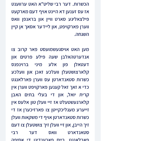
הכשרות. דער רבי שליט"א האט ערווענט 
אז עס זענען דא היינט אויף דעם מארקעט 
פילצאליגע סארט וויין און בראנפן וואס 
ווערן פארקויפט, און ליידער אסאך אן קיין 
השגחה.
מען האט אויסגעשמועסט פאר קרוב צו 
אנדערטהאלבן שעה פילע פרטים און 
דעטאלן פון אלע מיני ברוינפנס 
קלארצושטעלן וועלכע זאכן און וועלכע 
כשרות סטאנדארטן עס ווערן פארלאנגט 
כדי א זאך זאל קענען פארקויפט ווערן אין 
קרית יואל, און 
די בעלי בתים האבן 
קלארגעשטעלט אז זיי וועלן טון אלעס אין 
זייערע מעגליכקייטן צו פארזיכערן אז די 
כשרות סטאנדארטן אויף די משקאות וועלן 
זיך הייבן, און זיי וועלן זיך צושטעלן צו דעם 
סטאנדארט וואס דער רבי 
פארלאנגט. ביים פארענדיגן די אסיפה 