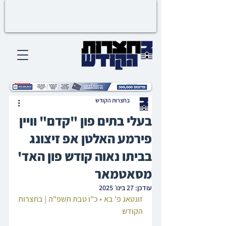
בחצרות הקודש
בעלי בתים פון "קדם" וויין
פירמע האלטן אפ זיצונג
בביתו נאוה קודש פון האד'
מסאטמאר
עודכן:
27 בינו׳ 2025
זונטאג פ' בא • כ"ו טבת תשפ"ה | בחצרות 
הקודש