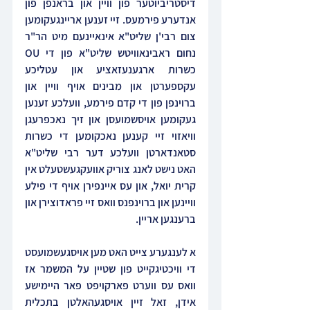
דיסטריביוטער פון וויין און בראנפן פון 
אנדערע פירמעס. זיי זענען אריינגעקומען 
צום רבי'ן שליט"א אינאיינעם מיט הר"ר 
נחום ראבינאוויטש שליט"א פון די OU 
כשרות ארגענעזאציע און עטליכע 
עקספערטן און מבינים אויף וויין און 
ברוינפן פון די קדם פירמע, וועלכע זענען 
געקומען אויסשמועסן און זיך נאכפרעגן 
וויאזוי זיי קענען נאכקומען די כשרות 
סטאנדארטן וועלכע דער רבי שליט"א 
האט נישט לאנג צוריק אוועקגעשטעלט אין 
קרית יואל, און עס איינפירן אויף די פילע 
וויינען און ברוינפנס וואס זיי פראדוצירן און 
ברענגען אריין.
א לענגערע צייט האט מען אויסגעשמועסט 
די וויכטיגקייט פון שטיין על המשמר אז 
וואס עס ווערט פארקויפט פאר היימישע 
אידן, זאל זיין אויסגעהאלטן בתכלית 