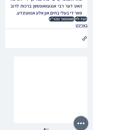
האט דער רבי אנגעוואונטשן ברכות לרוב 
פאר די בעלי בתים און אלע אנוועזנדע.
העד-ליין
סאטמאר מהר"א
באריכט