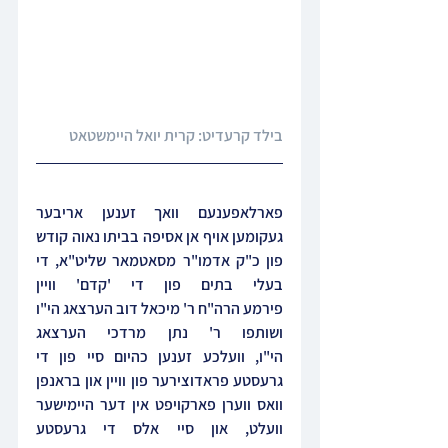
בילד קרעדיט: קרית יואל היימשטאט
פארלאפענעם וואך זענען אריבער 
געקומען אויף אן אסיפה בביתו נאוה קודש 
פון כ"ק אדמו"ר מסאטמאר שליט"א, 
די 
בעלי בתים פון די 'קדם' וויין 
פירמע הרה"ח ר' מיכאל דוב הערצאג הי"ו 
ושותפו ר' נתן מרדכי הערצאג 
הי"ו, וועלכע זענען כהיום סיי פון די 
גרעסטע פראדוצירער פון וויין און בראנפן 
וואס ווערן פארקויפט אין דער היימישער 
וועלט, און סיי אלס די גרעסטע 