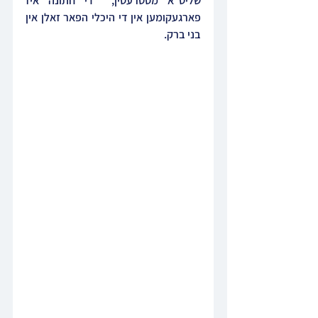
שליט"א מסטרעטין,  די חתונה איז 
פארגעקומען אין די היכלי הפאר זאלן אין 
בני ברק.